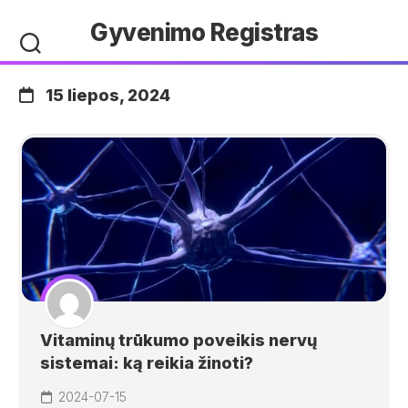
Skip
Gyvenimo Registras
to
content
15 liepos, 2024
Vitaminų trūkumo poveikis nervų
sistemai: ką reikia žinoti?
2024-07-15