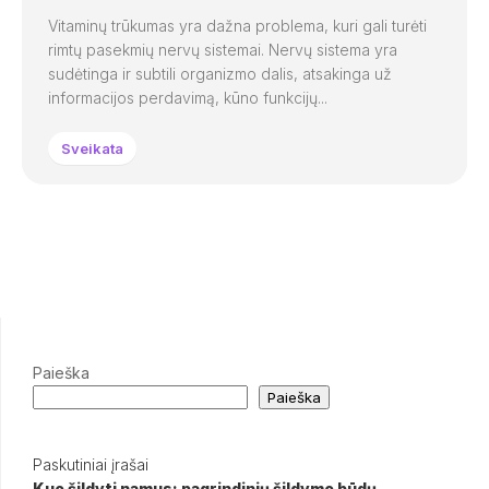
Vitaminų trūkumas yra dažna problema, kuri gali turėti
rimtų pasekmių nervų sistemai. Nervų sistema yra
sudėtinga ir subtili organizmo dalis, atsakinga už
informacijos perdavimą, kūno funkcijų...
Sveikata
Paieška
Paieška
Paskutiniai įrašai
Kuo šildyti namus: pagrindinių šildymo būdų