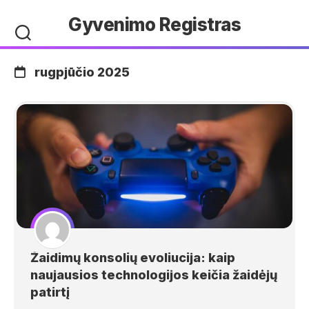
Skip
Gyvenimo Registras
to
content
rugpjūčio 2025
Žaidimų konsolių evoliucija: kaip
naujausios technologijos keičia žaidėjų
patirtį