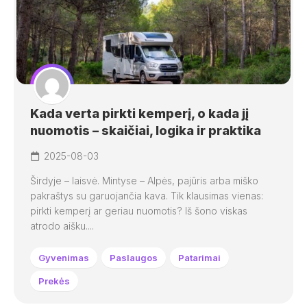
Kada verta pirkti kemperį, o kada jį
nuomotis – skaičiai, logika ir praktika
2025-08-03
Širdyje – laisvė. Mintyse – Alpės, pajūris arba miško
pakraštys su garuojančia kava. Tik klausimas vienas:
pirkti kemperį ar geriau nuomotis? Iš šono viskas
atrodo aišku....
Gyvenimas
Paslaugos
Patarimai
Prekės