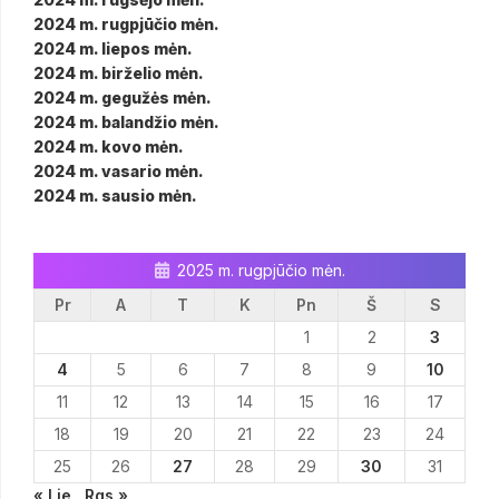
2024 m. rugpjūčio mėn.
2024 m. liepos mėn.
2024 m. birželio mėn.
2024 m. gegužės mėn.
2024 m. balandžio mėn.
2024 m. kovo mėn.
2024 m. vasario mėn.
2024 m. sausio mėn.
2025 m. rugpjūčio mėn.
Pr
A
T
K
Pn
Š
S
1
2
3
4
5
6
7
8
9
10
11
12
13
14
15
16
17
18
19
20
21
22
23
24
25
26
27
28
29
30
31
« Lie
Rgs »