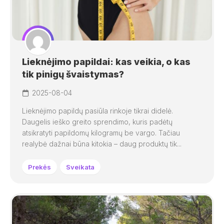
Lieknėjimo papildai: kas veikia, o kas
tik pinigų švaistymas?
2025-08-04
Lieknėjimo papildų pasiūla rinkoje tikrai didelė.
Daugelis ieško greito sprendimo, kuris padėtų
atsikratyti papildomų kilogramų be vargo. Tačiau
realybė dažnai būna kitokia – daug produktų tik...
Prekės
Sveikata