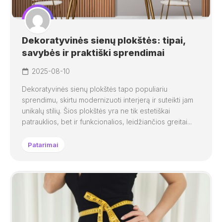
Dekoratyvinės sienų plokštės: tipai,
savybės ir praktiški sprendimai
2025-08-10
Dekoratyvinės sienų plokštės tapo populiariu
sprendimu, skirtu modernizuoti interjerą ir suteikti jam
unikalų stilių. Šios plokštės yra ne tik estetiškai
patrauklios, bet ir funkcionalios, leidžiančios greitai...
Patarimai