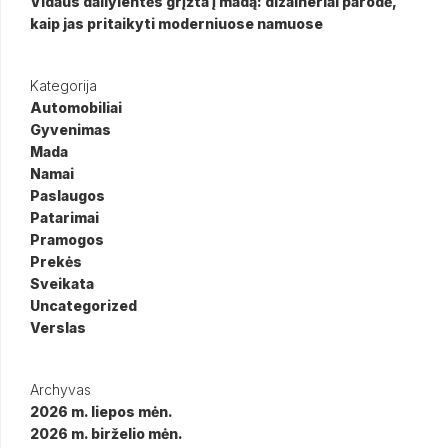
Vidaus dailylentės grįžta į madą: dizaineriai parodė,
kaip jas pritaikyti moderniuose namuose
Kategorija
Automobiliai
Gyvenimas
Mada
Namai
Paslaugos
Patarimai
Pramogos
Prekės
Sveikata
Uncategorized
Verslas
Archyvas
2026 m. liepos mėn.
2026 m. birželio mėn.