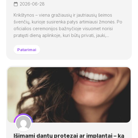
2026-06-28
Krikštynos – viena gražiausių ir jautriausių šeimos
švenčių, kurioje susirenka patys artimiausi žmonės. Po
oficialios ceremonijos bažnyčioje visuomet norisi
pratęsti dieną aplinkoje, kuri būtų privati, jauki,...
Patarimai
Išimami dantų protezai ar implantai – ką