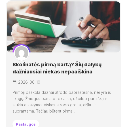
Skolinatės pirmą kartą? Šių dalykų
dažniausiai niekas nepaaiškina
2026-06-10
Pirmoji paskola dažnai atrodo paprastesnė, nei yra iš
tikrųjų. Žmogus pamato reklamą, užpildo paraišką ir
laukia atsakymo. Viskas atrodo greita, aišku ir
suprantama. Tačiau būtent pirmą...
Paslaugos