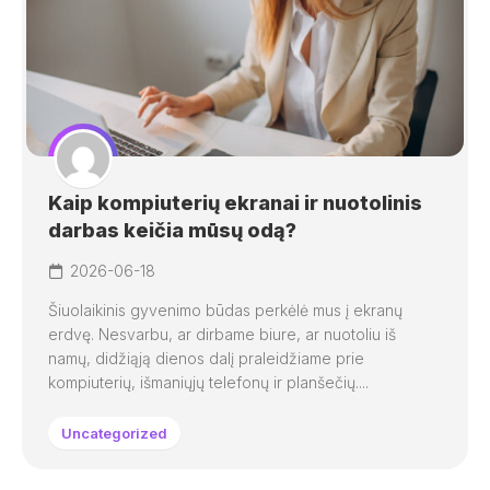
Kaip kompiuterių ekranai ir nuotolinis
darbas keičia mūsų odą?
2026-06-18
Šiuolaikinis gyvenimo būdas perkėlė mus į ekranų
erdvę. Nesvarbu, ar dirbame biure, ar nuotoliu iš
namų, didžiąją dienos dalį praleidžiame prie
kompiuterių, išmaniųjų telefonų ir planšečių....
Uncategorized