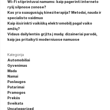
Wi-Fi stiprintuvai namams: kaip pagerinti interneto
ryšį silpnose zonose?
Kas yra suaugusiųjų kineziterapija? Metodai, nauda ir
specialisto vaidmuo
Kaip išsirinkti vaikišką elektromobilį pagal vaiko
amžių?
Vidaus dailylentės grįžta į madą: dizaineriai parodė,
kaip jas pritaikyti moderniuose namuose
Kategorija
Automobiliai
Gyvenimas
Mada
Namai
Paslaugos
Patarimai
Pramogos
Prekės
Sveikata
Uncategorized