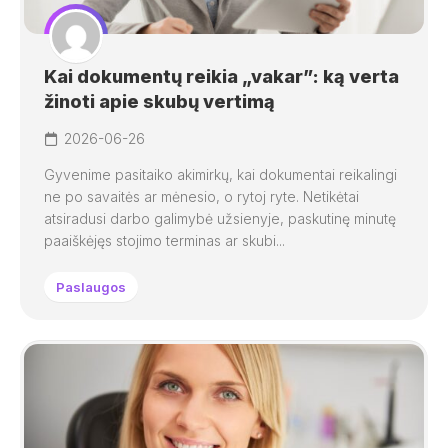
Kai dokumentų reikia „vakar”: ką verta
žinoti apie skubų vertimą
2026-06-26
Gyvenime pasitaiko akimirkų, kai dokumentai reikalingi
ne po savaitės ar mėnesio, o rytoj ryte. Netikėtai
atsiradusi darbo galimybė užsienyje, paskutinę minutę
paaiškėjęs stojimo terminas ar skubi...
Paslaugos