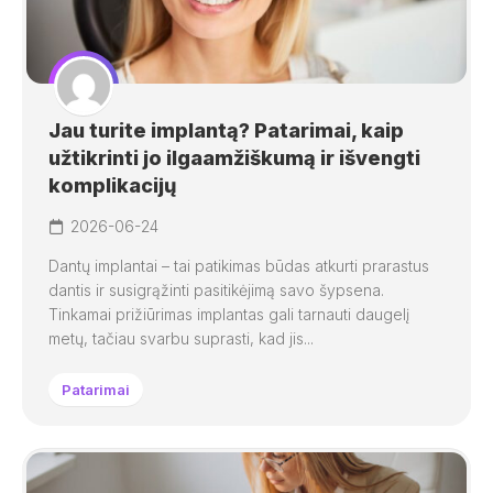
Jau turite implantą? Patarimai, kaip
užtikrinti jo ilgaamžiškumą ir išvengti
komplikacijų
2026-06-24
Dantų implantai – tai patikimas būdas atkurti prarastus
dantis ir susigrąžinti pasitikėjimą savo šypsena.
Tinkamai prižiūrimas implantas gali tarnauti daugelį
metų, tačiau svarbu suprasti, kad jis...
Patarimai