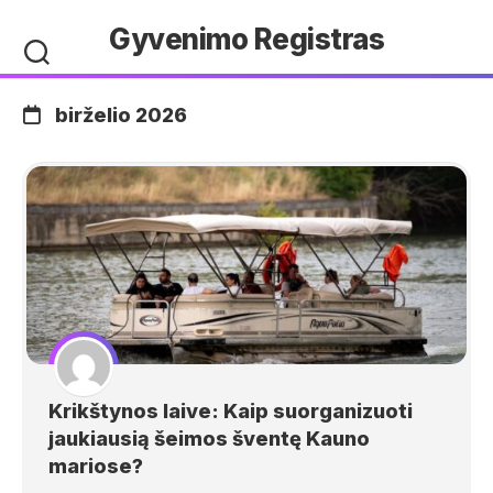
Skip
Gyvenimo Registras
to
content
birželio 2026
Krikštynos laive: Kaip suorganizuoti
jaukiausią šeimos šventę Kauno
mariose?