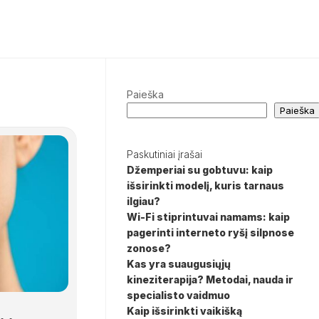
Paieška
Paieška
Paskutiniai įrašai
Džemperiai su gobtuvu: kaip
išsirinkti modelį, kuris tarnaus
ilgiau?
Wi-Fi stiprintuvai namams: kaip
pagerinti interneto ryšį silpnose
zonose?
Kas yra suaugusiųjų
kineziterapija? Metodai, nauda ir
specialisto vaidmuo
Kaip išsirinkti vaikišką