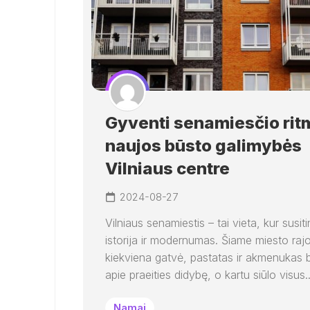
Gyventi senamiesčio rit
naujos būsto galimybės
Vilniaus centre
2024-08-27
Vilniaus senamiestis – tai vieta, kur susit
istorija ir modernumas. Šiame miesto raj
kiekviena gatvė, pastatas ir akmenukas 
apie praeities didybę, o kartu siūlo visus..
Namai