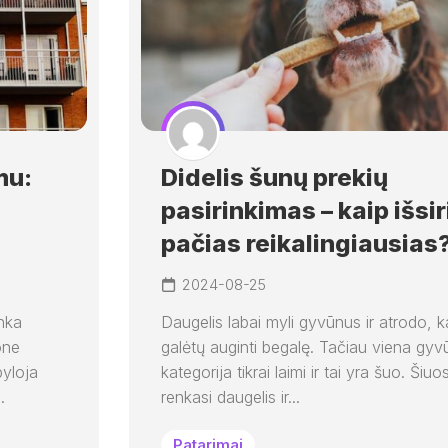
mu:
Didelis šunų prekių
pasirinkimas – kaip išsir
pačias reikalingiausias
2024-08-25
inka
Daugelis labai myli gyvūnus ir atrodo, k
one
galėtų auginti begalę. Tačiau viena gyv
byloja
kategorija tikrai laimi ir tai yra šuo. Ši
.
renkasi daugelis ir...
Patarimai