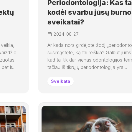
Periodontologija: Kas tai
ektų
kodėl svarbu jūsų burno
sveikatai?
2024-08-27
veikla,
Ar kada nors girdėjote žodį „periodontol
įvaizdžio
susimąstėte, ką tai reiškia? Galbūt jums
izuotas
kad tai tik dar vienas odontologijos ter
bet ir...
tačiau iš tikrųjų periodontologija yra...
Sveikata