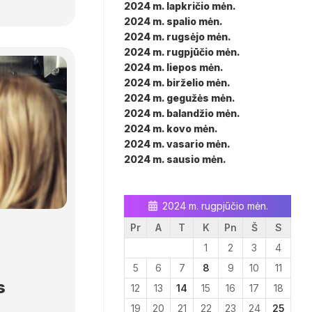
2024 m. lapkričio mėn.
2024 m. spalio mėn.
2024 m. rugsėjo mėn.
2024 m. rugpjūčio mėn.
2024 m. liepos mėn.
2024 m. birželio mėn.
2024 m. gegužės mėn.
2024 m. balandžio mėn.
2024 m. kovo mėn.
2024 m. vasario mėn.
2024 m. sausio mėn.
2024 m. rugpjūčio mėn.
Pr
A
T
K
Pn
Š
S
1
2
3
4
5
6
7
8
9
10
11
s
12
13
14
15
16
17
18
19
20
21
22
23
24
25