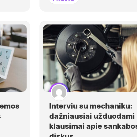
temos
Interviu su mechaniku:
s
dažniausiai užduodami
klausimai apie sankabo
diskus