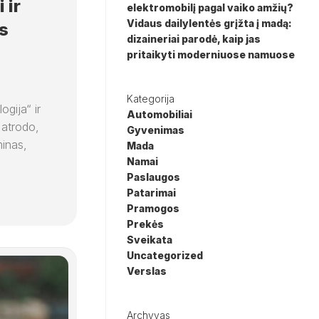
 ir
elektromobilį pagal vaiko amžių?
Vidaus dailylentės grįžta į madą:
s
dizaineriai parodė, kaip jas
pritaikyti moderniuose namuose
Kategorija
ogija“ ir
Automobiliai
 atrodo,
Gyvenimas
minas,
Mada
Namai
Paslaugos
Patarimai
Pramogos
Prekės
Sveikata
Uncategorized
Verslas
Archyvas