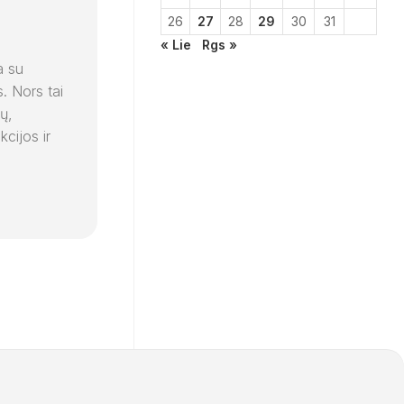
26
27
28
29
30
31
« Lie
Rgs »
a su
. Nors tai
ų,
cijos ir