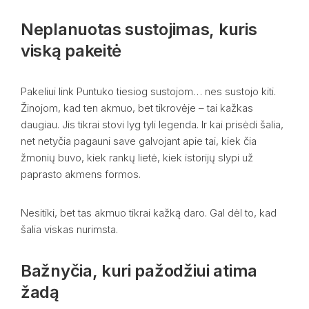
Neplanuotas sustojimas, kuris
viską pakeitė
Pakeliui link Puntuko tiesiog sustojom… nes sustojo kiti.
Žinojom, kad ten akmuo, bet tikrovėje – tai kažkas
daugiau. Jis tikrai stovi lyg tyli legenda. Ir kai prisėdi šalia,
net netyčia pagauni save galvojant apie tai, kiek čia
žmonių buvo, kiek rankų lietė, kiek istorijų slypi už
paprasto akmens formos.
Nesitiki, bet tas akmuo tikrai kažką daro. Gal dėl to, kad
šalia viskas nurimsta.
Bažnyčia, kuri pažodžiui atima
žadą