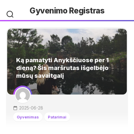
Skip
Gyvenimo Registras
to
content
Ką pamatyti Anykščiuose per 1
dieną? Šis maršrutas išgelbėjo
mūsų savaitgalį
2025-06-28
Gyvenimas
Patarimai