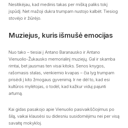
Nesitikėjau, kad medinis takas per mišką paliks tokį
įspūdį. Net mažoji dukra trumpam nustojo kalbėt. Tiesiog
stovėjo ir žiūrėjo.
Muziejus, kuris išmušė emocijas
Nuo tako – tiesiai į Antano Baranausko ir Antano
Vienuolio-Žukausko memorialinį muziejų. Gal ir skamba
rimtai, bet jausmas ten visai kitoks. Senos knygos,
rašomasis stalas, vienkiemio kvapas – čia lyg trumpam
prisėdi į kito žmogaus gyvenimą. Ir ne dėl to, kad esi
kultūros mylėtojas, o todėl, kad kažkur viduj pajunti
artumą.
Kai gidas pasakojo apie Vienuolio pasivaikščiojimus po
šilą, vaikai klausėsi su didesniu susidomėjimu nei per visą
savaitę mokykloj.