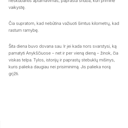
neskubantis aptarnavimas, paprasta sriuba, kuri priminė
vaikystę.
Čia supratom, kad nebūtina važiuoti šimtus kilometrų, kad
rastum ramybę.
Šita diena buvo dovana sau. Ir jei kada nors svarstysi, ką
pamatyti Anykščiuose – net ir per vieną dieną – žinok, čia
viskas telpa. Tylos, istorijų ir paprastų stebuklų mišinys,
kuris palieka daugiau nei prisiminimą. Jis palieka norą
grįžti.