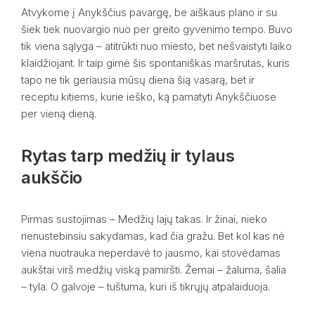
Atvykome į Anykščius pavargę, be aiškaus plano ir su
šiek tiek nuovargio nuo per greito gyvenimo tempo. Buvo
tik viena sąlyga – atitrūkti nuo miesto, bet nešvaistyti laiko
klaidžiojant. Ir taip gimė šis spontaniškas maršrutas, kuris
tapo ne tik geriausia mūsų diena šią vasarą, bet ir
receptu kitiems, kurie ieško, ką pamatyti Anykščiuose
per vieną dieną.
Rytas tarp medžių ir tylaus
aukščio
Pirmas sustojimas – Medžių lajų takas. Ir žinai, nieko
nenustebinsiu sakydamas, kad čia gražu. Bet kol kas nė
viena nuotrauka neperdavė to jausmo, kai stovėdamas
aukštai virš medžių viską pamiršti. Žemai – žaluma, šalia
– tyla. O galvoje – tuštuma, kuri iš tikrųjų atpalaiduoja.