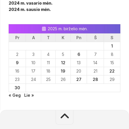
2024 m. vasario mėn.
2024 m. sausio mėn.
2025 m. birželio mėn.
Pr
A
T
K
Pn
Š
S
1
2
3
4
5
6
7
8
9
10
11
12
13
14
15
16
17
18
19
20
21
22
23
24
25
26
27
28
29
30
« Geg
Lie »