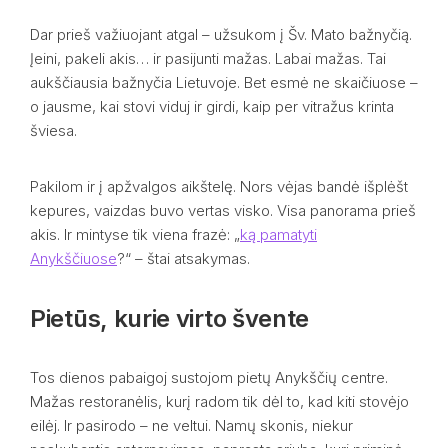
Dar prieš važiuojant atgal – užsukom į Šv. Mato bažnyčią.
Įeini, pakeli akis… ir pasijunti mažas. Labai mažas. Tai
aukščiausia bažnyčia Lietuvoje. Bet esmė ne skaičiuose –
o jausme, kai stovi viduj ir girdi, kaip per vitražus krinta
šviesa.
Pakilom ir į apžvalgos aikštelę. Nors vėjas bandė išplėšt
kepures, vaizdas buvo vertas visko. Visa panorama prieš
akis. Ir mintyse tik viena frazė: „
ką pamatyti
Anykščiuose
?“ – štai atsakymas.
Pietūs, kurie virto švente
Tos dienos pabaigoj sustojom pietų Anykščių centre.
Mažas restoranėlis, kurį radom tik dėl to, kad kiti stovėjo
eilėj. Ir pasirodo – ne veltui. Namų skonis, niekur