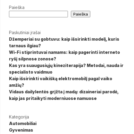
Paieška
Paieška
Paskutiniai įrašai
Džemperiai su gobtuvu: kaip išsirinkti modelį, kuris
tarnaus ilgiau?
Wi-Fi stiprintuvai namams: kaip pagerinti interneto
ryšį silpnose zonose?
Kas yra suaugusiųjų kineziterapija? Metodai, nauda ir
specialisto vaidmuo
Kaip išsirinkti vaikišką elektromobilį pagal vaiko
amžių?
Vidaus dailylentės grįžta į madą: dizaineriai parodė,
kaip jas pritaikyti moderniuose namuose
Kategorija
Automobiliai
Gyvenimas