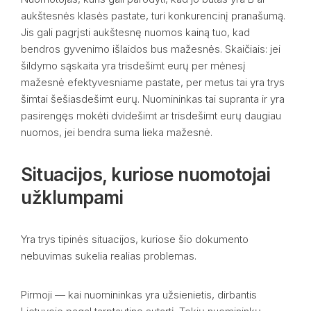
aukštesnės klasės pastate, turi konkurencinį pranašumą.
Jis gali pagrįsti aukštesnę nuomos kainą tuo, kad
bendros gyvenimo išlaidos bus mažesnės. Skaičiais: jei
šildymo sąskaita yra trisdešimt eurų per mėnesį
mažesnė efektyvesniame pastate, per metus tai yra trys
šimtai šešiasdešimt eurų. Nuomininkas tai supranta ir yra
pasirengęs mokėti dvidešimt ar trisdešimt eurų daugiau
nuomos, jei bendra suma lieka mažesnė.
Situacijos, kuriose nuomotojai
užklumpami
Yra trys tipinės situacijos, kuriose šio dokumento
nebuvimas sukelia realias problemas.
Pirmoji — kai nuomininkas yra užsienietis, dirbantis