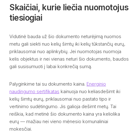
Skaičiai, kurie liečia nuomotojus
tiesiogiai
Vidutinė bauda už šio dokumento neturėjimą nuomos
metu gali siekti nuo kelių šimtų iki kelių tūkstančių eurų,
priklausomai nuo aplinkybių. Jei nuomotojas nuomoja
kelis objektus ir nei vienas neturi šio dokumento, baudos
gali susisumuoti į labai konkrečią sumą.
Palyginkime tai su dokumento kaina.
Energinio
naudingumo sertifikatas
kainuoja nuo keliasdešimt iki
kelių šimtų eurų, priklausomai nuo pastato tipo ir
vertinimo sudėtingumo. Jis galioja dešimt metų. Tai
reiškia, kad metinė šio dokumento kaina yra keliolika
eurų — mažiau nei vieno mėnesio komunaliniai
mokesčiai.