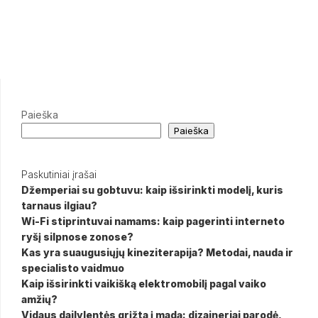
Paieška
Paieška
Paskutiniai įrašai
Džemperiai su gobtuvu: kaip išsirinkti modelį, kuris
tarnaus ilgiau?
Wi-Fi stiprintuvai namams: kaip pagerinti interneto
ryšį silpnose zonose?
Kas yra suaugusiųjų kineziterapija? Metodai, nauda ir
specialisto vaidmuo
Kaip išsirinkti vaikišką elektromobilį pagal vaiko
amžių?
Vidaus dailylentės grįžta į madą: dizaineriai parodė,