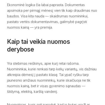
Ekonominė logika čia labai paprasta. Dokumentas
apsimoka per pirmąjį mėnesį vien tik kaip draudimas nuo
baudos. Visa kita nauda — skaidrumas nuomininkui,
pastato vertės dokumentavimas, galimybė pagrįsti
nuomos kainą — yra premija.
Kaip tai veikia nuomos
derybose
Yra stebimas reiškinys, apie kurį retai rašoma.
Nuomininkai, kurie renkasi tarp kelių variantų, vis dažniau
atkreipia dėmesį į pastato klasę. Tai ypač ryšku tarp
jaunesnio amžiaus nuomininkų, kurie skaičiuoja ne tik
nuomos kainą, bet ir visas gyvenimo sąnaudas —
šildymą, elektrą, karštą vandenį.
Nuomotojas, kuris gali parodyti, kad jo butas yra B ar