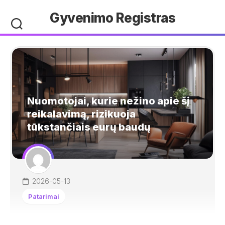
Skip
Gyvenimo Registras
to
content
Nuomotojai, kurie nežino apie šį
reikalavimą, rizikuoja
tūkstančiais eurų baudų
2026-05-13
Patarimai