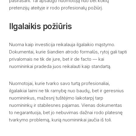
pasirašant. Tai apsaugo nuomotoją nuo bet kokių
pretenzijų ateityje ir rodo profesionalų požiūrį.
Ilgalaikis požiūris
Nuoma kaip investicija reikalauja ilgalaikio mąstymo.
Dokumentai, kurie šiandien atrodo formalūs, rytoj gali tapti
privalomais ne tik de jure, bet ir de facto — kai
nuomininkai pradeda juos reikalauti kaip standartą.
Nuomotojai, kurie tvarko savo turtą profesionaliai,
ilgalaikiai laimi ne tik ramybę nuo baudų, bet ir geresnius
nuomininkus, mažesnį tuštėjimo laikotarpį tarp
nuomininkų ir stabilesnes pajamas. Vienas dokumentas
to negarantuoja, bet jo nebuvimas dažnai rodo platesnę
tvarkymo problemą, kurią nuomininkai jaučia iš toli.