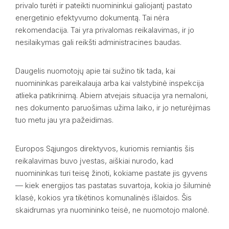
privalo turėti ir pateikti nuomininkui galiojantį pastato
energetinio efektyvumo dokumentą. Tai nėra
rekomendacija. Tai yra privalomas reikalavimas, ir jo
nesilaikymas gali reikšti administracines baudas.
Daugelis nuomotojų apie tai sužino tik tada, kai
nuomininkas pareikalauja arba kai valstybinė inspekcija
atlieka patikrinimą. Abiem atvejais situacija yra nemaloni,
nes dokumento paruošimas užima laiko, ir jo neturėjimas
tuo metu jau yra pažeidimas.
Europos Sąjungos direktyvos, kuriomis remiantis šis
reikalavimas buvo įvestas, aiškiai nurodo, kad
nuomininkas turi teisę žinoti, kokiame pastate jis gyvens
— kiek energijos tas pastatas suvartoja, kokia jo šiluminė
klasė, kokios yra tikėtinos komunalinės išlaidos. Šis
skaidrumas yra nuomininko teisė, ne nuomotojo malonė.