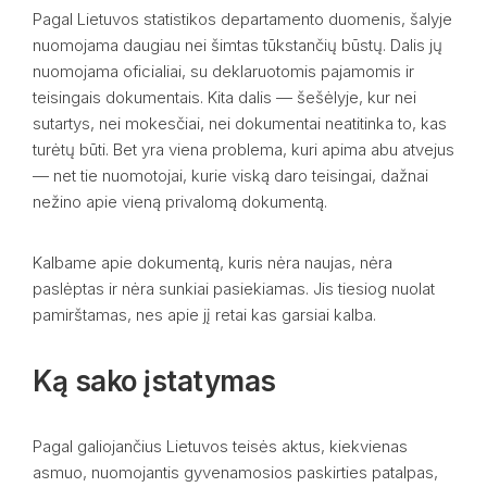
Pagal Lietuvos statistikos departamento duomenis, šalyje
nuomojama daugiau nei šimtas tūkstančių būstų. Dalis jų
nuomojama oficialiai, su deklaruotomis pajamomis ir
teisingais dokumentais. Kita dalis — šešėlyje, kur nei
sutartys, nei mokesčiai, nei dokumentai neatitinka to, kas
turėtų būti. Bet yra viena problema, kuri apima abu atvejus
— net tie nuomotojai, kurie viską daro teisingai, dažnai
nežino apie vieną privalomą dokumentą.
Kalbame apie dokumentą, kuris nėra naujas, nėra
paslėptas ir nėra sunkiai pasiekiamas. Jis tiesiog nuolat
pamirštamas, nes apie jį retai kas garsiai kalba.
Ką sako įstatymas
Pagal galiojančius Lietuvos teisės aktus, kiekvienas
asmuo, nuomojantis gyvenamosios paskirties patalpas,