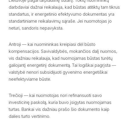
Lietuvoje pagal tarptautinę sutartį. Tokių nuomininkų
darbdaviai dažnai reikalauja, kad būstas atitiktų tam tikrus
standartus, ir energetinio efektyvumo dokumentas yra
standartiniame reikalavimų sąraše. Jei nuomotojas jo
neturi, sandoris nepavyksta.
Antroji — kai nuomininkas kreipiasi dėl būsto
kompensacijos. Savivaldybės, mokančios dalį nuomos,
vis dažniau reikalauja, kad nuomojamas būstas turėtų
galiojantį energetinį dokumentą. Tai logiškai pagrįsta —
valstybė nenori subsidijuoti gyvenimo energetiškai
neefektyviame būste.
Trečioji — kai nuomotojas nori refinansuoti savo
investicinę paskolą, kuria buvo įsigytas nuomojamas
turtas. Bankai vis dažniau prašo šio dokumento kaip
dalies turto vertinimo.