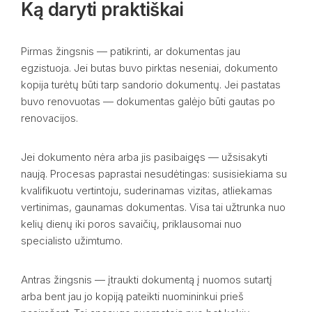
Ką daryti praktiškai
Pirmas žingsnis — patikrinti, ar dokumentas jau
egzistuoja. Jei butas buvo pirktas neseniai, dokumento
kopija turėtų būti tarp sandorio dokumentų. Jei pastatas
buvo renovuotas — dokumentas galėjo būti gautas po
renovacijos.
Jei dokumento nėra arba jis pasibaigęs — užsisakyti
naują. Procesas paprastai nesudėtingas: susisiekiama su
kvalifikuotu vertintoju, suderinamas vizitas, atliekamas
vertinimas, gaunamas dokumentas. Visa tai užtrunka nuo
kelių dienų iki poros savaičių, priklausomai nuo
specialisto užimtumo.
Antras žingsnis — įtraukti dokumentą į nuomos sutartį
arba bent jau jo kopiją pateikti nuomininkui prieš