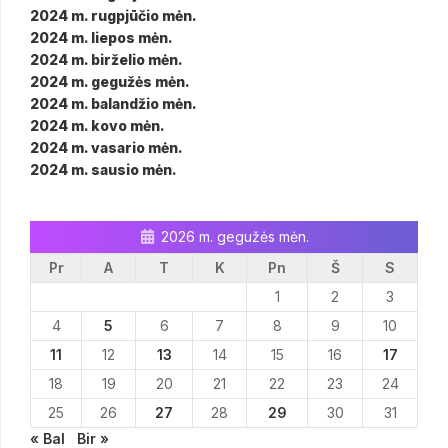
2024 m. rugpjūčio mėn.
2024 m. liepos mėn.
2024 m. birželio mėn.
2024 m. gegužės mėn.
2024 m. balandžio mėn.
2024 m. kovo mėn.
2024 m. vasario mėn.
2024 m. sausio mėn.
2026 m. gegužės mėn.
Pr
A
T
K
Pn
Š
S
1
2
3
4
5
6
7
8
9
10
11
12
13
14
15
16
17
18
19
20
21
22
23
24
25
26
27
28
29
30
31
« Bal
Bir »