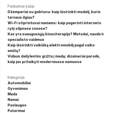
Paskutiniai įrašai
Džemperiai su gobtuvu: kaip išsirinkti modelį, kuris
tarnaus ilgiau?
Wi-Fi stiprintuvai namams: kaip pagerinti interneto
ryšį silpnose zonose?
Kas yra suaugusiųjų kineziterapija? Metodai, nauda ir
specialisto vaidmuo
Kaip išsirinkti vaikišką elektromobilį pagal vaiko
amžių?
Vidaus dailylentės grįžta į madą: dizaineriai parodė,
kaip jas pritaikyti moderniuose namuose
Kategorija
Automobiliai
Gyvenimas
Mada
Namai
Paslaugos
Patarimai