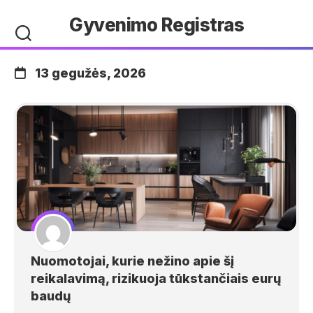
Skip
Gyvenimo Registras
to
content
13 gegužės, 2026
Nuomotojai, kurie nežino apie šį
reikalavimą, rizikuoja tūkstančiais eurų
baudų