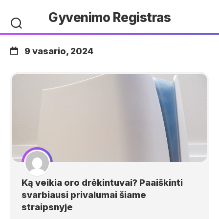
Skip
Gyvenimo Registras
to
content
9 vasario, 2024
Ką veikia oro drėkintuvai? Paaiškinti
svarbiausi privalumai šiame
straipsnyje