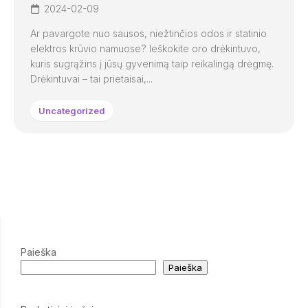
2024-02-09
Ar pavargote nuo sausos, niežtinčios odos ir statinio
elektros krūvio namuose? Ieškokite oro drėkintuvo,
kuris sugrąžins į jūsų gyvenimą taip reikalingą drėgmę.
Drėkintuvai – tai prietaisai,...
Uncategorized
Paieška
Paieška