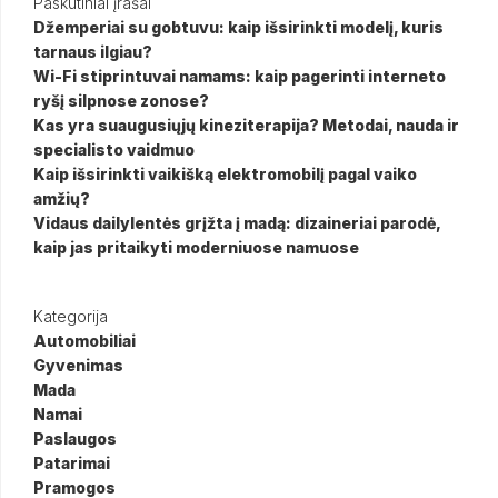
Paskutiniai įrašai
Džemperiai su gobtuvu: kaip išsirinkti modelį, kuris
tarnaus ilgiau?
Wi-Fi stiprintuvai namams: kaip pagerinti interneto
ryšį silpnose zonose?
Kas yra suaugusiųjų kineziterapija? Metodai, nauda ir
specialisto vaidmuo
Kaip išsirinkti vaikišką elektromobilį pagal vaiko
amžių?
Vidaus dailylentės grįžta į madą: dizaineriai parodė,
kaip jas pritaikyti moderniuose namuose
Kategorija
Automobiliai
Gyvenimas
Mada
Namai
Paslaugos
Patarimai
Pramogos