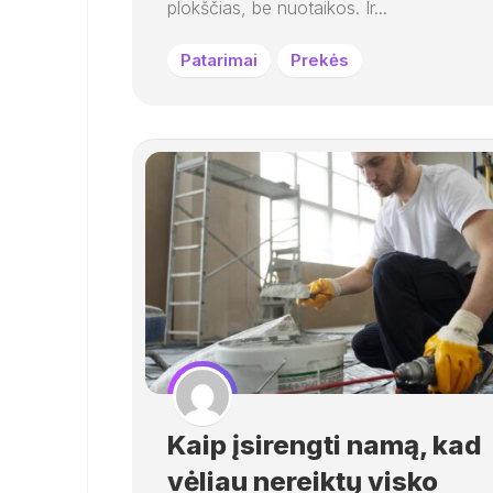
plokščias, be nuotaikos. Ir...
Patarimai
Prekės
Kaip įsirengti namą, kad
vėliau nereiktų visko