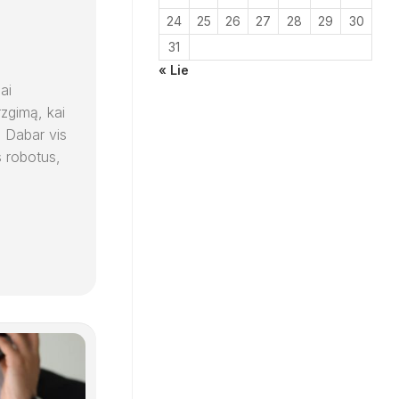
24
25
26
27
28
29
30
31
« Lie
ai
zgimą, kai
 Dabar vis
s robotus,