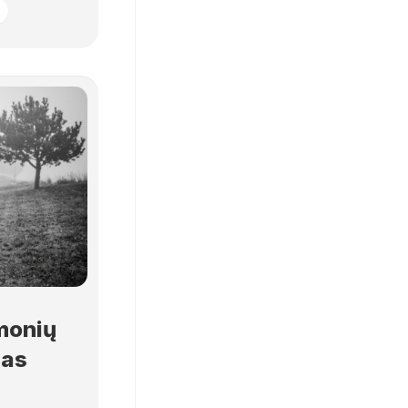
monių
ias