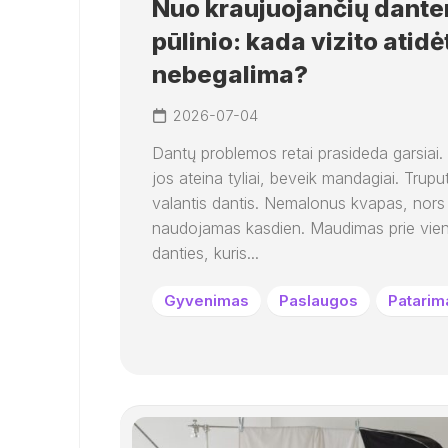
Nuo kraujuojančių danten
pūlinio: kada vizito atidė
nebegalima?
2026-07-04
Dantų problemos retai prasideda garsiai
jos ateina tyliai, beveik mandagiai. Trupu
valantis dantis. Nemalonus kvapas, nors 
naudojamas kasdien. Maudimas prie vie
danties, kuris...
Gyvenimas
Paslaugos
Patarim