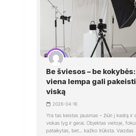
Be šviesos – be kokybės:
viena lempa gali pakeisti
viską
2026-04-16
Yra tas keistas jausmas – žiūri į kadrą ir 
viskas lyg ir gerai. Objektas vietoje, fok
pataikytas, bet… kažko trūksta. Vaizdas