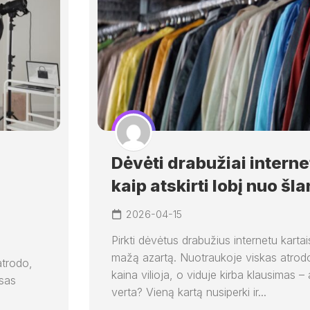
Dėvėti drabužiai interne
kaip atskirti lobį nuo šl
2026-04-15
Pirkti dėvėtus drabužius internetu karta
mažą azartą. Nuotraukoje viskas atrodo
atrodo,
kaina vilioja, o viduje kirba klausimas – a
usas
verta? Vieną kartą nusiperki ir...