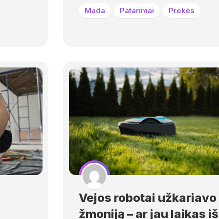
Mada
Patarimai
Prekės
Vejos robotai užkariavo
žmoniją – ar jau laikas i