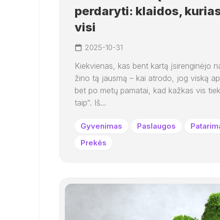
perdaryti: klaidos, kuria
visi
2025-10-31
Kiekvienas, kas bent kartą įsirenginėjo 
žino tą jausmą – kai atrodo, jog viską ap
bet po metų pamatai, kad kažkas vis tie
taip“. Iš...
Gyvenimas
Paslaugos
Patarim
Prekės