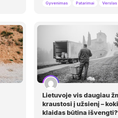
Gyvenimas
Patarimai
Verslas
Lietuvoje vis daugiau ž
kraustosi į užsienį – kok
klaidas būtina išvengti?