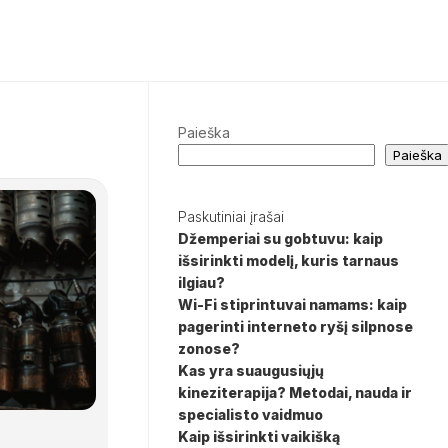
Paieška
Paieška
Paskutiniai įrašai
Džemperiai su gobtuvu: kaip
išsirinkti modelį, kuris tarnaus
ilgiau?
Wi-Fi stiprintuvai namams: kaip
pagerinti interneto ryšį silpnose
zonose?
Kas yra suaugusiųjų
kineziterapija? Metodai, nauda ir
specialisto vaidmuo
Kaip išsirinkti vaikišką