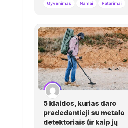
Gyvenimas
Namai
Patarimai
5 klaidos, kurias daro
pradedantieji su metalo
detektoriais (ir kaip jų