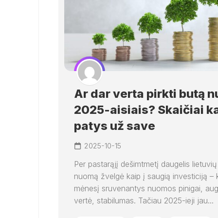
Ar dar verta pirkti butą 
2025-aisiais? Skaičiai k
patys už save
2025-10-15
Per pastarąjį dešimtmetį daugelis lietuvių
nuomą žvelgė kaip į saugią investiciją – 
mėnesį sruvenantys nuomos pinigai, auga
vertė, stabilumas. Tačiau 2025-ieji jau...