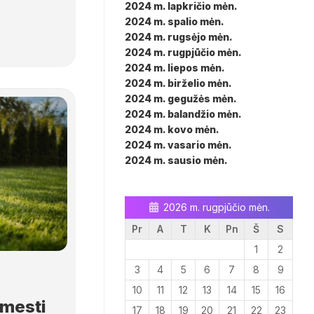
2024 m. lapkričio mėn.
2024 m. spalio mėn.
2024 m. rugsėjo mėn.
2024 m. rugpjūčio mėn.
2024 m. liepos mėn.
2024 m. birželio mėn.
2024 m. gegužės mėn.
2024 m. balandžio mėn.
2024 m. kovo mėn.
2024 m. vasario mėn.
2024 m. sausio mėn.
2026 m. rugpjūčio mėn.
Pr
A
T
K
Pn
Š
S
1
2
3
4
5
6
7
8
9
10
11
12
13
14
15
16
šmesti
17
18
19
20
21
22
23