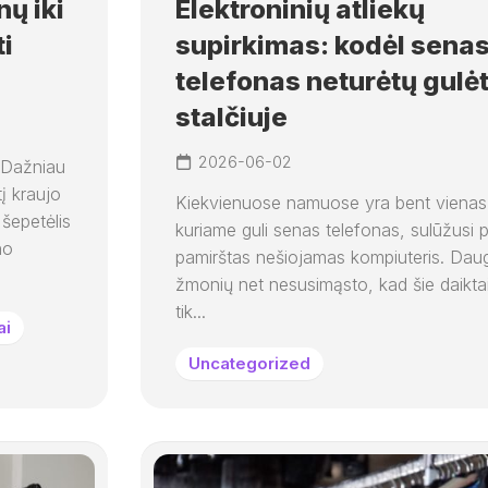
ų iki
Elektroninių atliekų
ti
supirkimas: kodėl sena
telefonas neturėtų gulėt
stalčiuje
2026-06-02
. Dažniau
tį kraujo
Kiekvienuose namuose yra bent vienas 
šepetėlis
kuriame guli senas telefonas, sulūžusi 
no
pamirštas nešiojamas kompiuteris. Da
žmonių net nesusimąsto, kad šie daikta
tik...
ai
Uncategorized