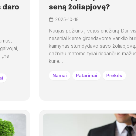
s daro
seną žoliapjovę?
2025-10-18
Naujas požiūris į vejos priežiūrą Dar vis
neseniai kieme girdėdavome variklio bur
namus,
kaimynas stumdydavo savo žoliapjovę.
galvojai,
dažniau matome tyliai riedančius mažu
k „ne
kurie...
Namai
Patarimai
Prekės
ai