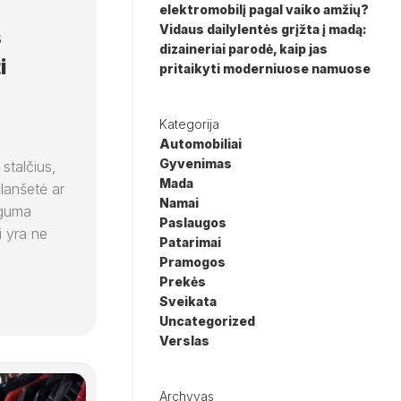
elektromobilį pagal vaiko amžių?
Vidaus dailylentės grįžta į madą:
s
dizaineriai parodė, kaip jas
i
pritaikyti moderniuose namuose
Kategorija
Automobiliai
Gyvenimas
stalčius,
Mada
planšetė ar
Namai
uguma
Paslaugos
i yra ne
Patarimai
Pramogos
Prekės
Sveikata
Uncategorized
Verslas
Archyvas