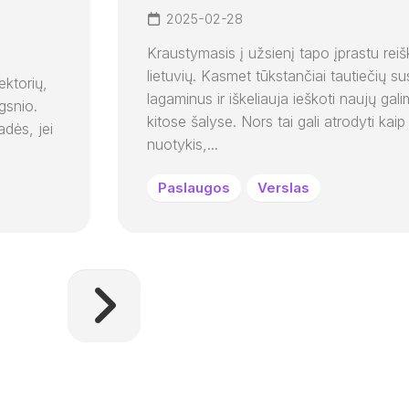
2025-02-28
Kraustymasis į užsienį tapo įprastu reišk
lietuvių. Kasmet tūkstančiai tautiečių s
ektorių,
lagaminus ir iškeliauja ieškoti naujų gal
gsnio.
kitose šalyse. Nors tai gali atrodyti kaip
adės, jei
nuotykis,...
Paslaugos
Verslas