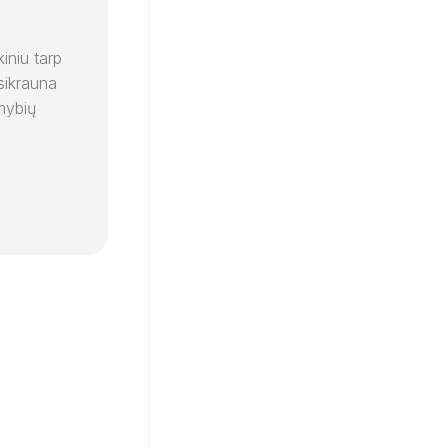
iniu tarp
usikrauna
imybių