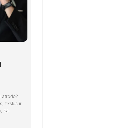
i
i atrodo?
 tikslus ir
ą, kai