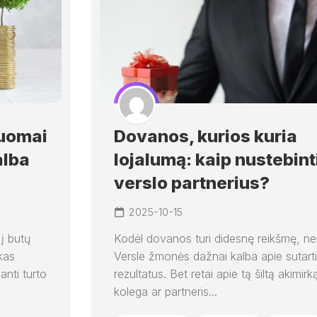
nuomai
Dovanos, kurios kuria
alba
lojalumą: kaip nustebint
verslo partnerius?
2025-10-15
 į butų
Kodėl dovanos turi didesnę reikšmę, ne
kas
Versle žmonės dažnai kalba apie sutartis,
nti turto
rezultatus. Bet retai apie tą šiltą akimirk
kolega ar partneris...