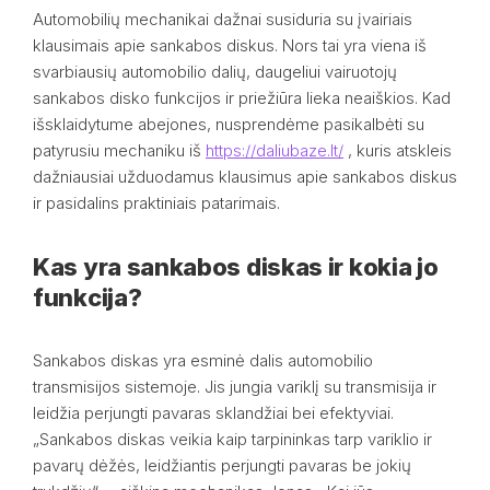
Automobilių mechanikai dažnai susiduria su įvairiais
klausimais apie sankabos diskus. Nors tai yra viena iš
svarbiausių automobilio dalių, daugeliui vairuotojų
sankabos disko funkcijos ir priežiūra lieka neaiškios. Kad
išsklaidytume abejones, nusprendėme pasikalbėti su
patyrusiu mechaniku iš
https://daliubaze.lt/
, kuris atskleis
dažniausiai užduodamus klausimus apie sankabos diskus
ir pasidalins praktiniais patarimais.
Kas yra sankabos diskas ir kokia jo
funkcija?
Sankabos diskas yra esminė dalis automobilio
transmisijos sistemoje. Jis jungia variklį su transmisija ir
leidžia perjungti pavaras sklandžiai bei efektyviai.
„Sankabos diskas veikia kaip tarpininkas tarp variklio ir
pavarų dėžės, leidžiantis perjungti pavaras be jokių