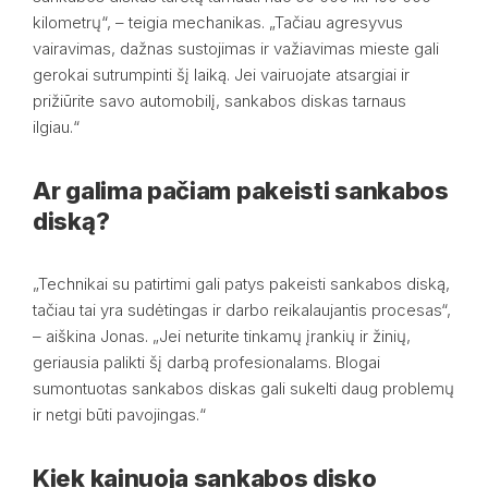
kilometrų“, – teigia mechanikas. „Tačiau agresyvus
vairavimas, dažnas sustojimas ir važiavimas mieste gali
gerokai sutrumpinti šį laiką. Jei vairuojate atsargiai ir
prižiūrite savo automobilį, sankabos diskas tarnaus
ilgiau.“
Ar galima pačiam pakeisti sankabos
diską?
„Technikai su patirtimi gali patys pakeisti sankabos diską,
tačiau tai yra sudėtingas ir darbo reikalaujantis procesas“,
– aiškina Jonas. „Jei neturite tinkamų įrankių ir žinių,
geriausia palikti šį darbą profesionalams. Blogai
sumontuotas sankabos diskas gali sukelti daug problemų
ir netgi būti pavojingas.“
Kiek kainuoja sankabos disko