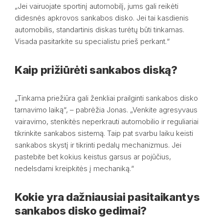
„Jei vairuojate sportinį automobilį, jums gali reikėti
didesnės apkrovos sankabos disko. Jei tai kasdienis
automobilis, standartinis diskas turėtų būti tinkamas.
Visada pasitarkite su specialistu prieš perkant.“
Kaip prižiūrėti sankabos diską?
„Tinkama priežiūra gali ženkliai prailginti sankabos disko
tarnavimo laiką“, – pabrėžia Jonas. „Venkite agresyvaus
vairavimo, stenkitės neperkrauti automobilio ir reguliariai
tikrinkite sankabos sistemą. Taip pat svarbu laiku keisti
sankabos skystį ir tikrinti pedalų mechanizmus. Jei
pastebite bet kokius keistus garsus ar pojūčius,
nedelsdami kreipkitės į mechaniką.“
Kokie yra dažniausiai pasitaikantys
sankabos disko gedimai?