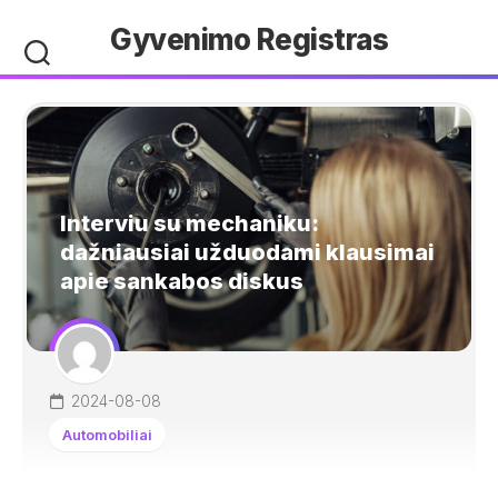
Skip
Gyvenimo Registras
to
content
Interviu su mechaniku:
dažniausiai užduodami klausimai
apie sankabos diskus
2024-08-08
Automobiliai