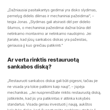
„Dažniausiai pasitaikantys gedimai yra disko slydimas,
pernelyg didelis dilimas ir mechaniniai pažeidimai“, –
teigia Jonas. „Slydimas gali atsirasti dėl per didelio
šilumos, o mechaniniai pažeidimai dažnai būna dėl
netinkamo montavimo ar netinkamo naudojimo. Jei
įtariate, kad jūsų sankabos diskas yra pažeistas,
geriausia jį kuo greičiau patikrinti.“
Ar verta rinktis restauruotą
sankabos diską?
„Restauruoti sankabos diskai gali būti pigesni, tačiau jie
ne visada yra tokie patikimi kaip nauji“, – įspėja
mechanikas. „Jei nusprendžiate rinktis restauruotą diską,
įsitikinkite, kad jis yra patikrintas ir atitinka kokybės
standartus. Visada geriau investuoti į naują, aukštos