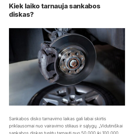
Kiek laiko tarnauja sankabos
diskas?
Sankabos disko tarnavimo laikas gali labai skirtis
priklausomai nuo vairavimo stiliaus ir sąlygų. „Vidutiniškai
sankabos diskas turėtų tarnauti nuo 50 000 iki 100 000