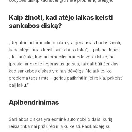
kokybės diską, kad išvengtumėte problemų ateityje.“
Kaip žinoti, kad atėjo laikas keisti
sankabos diską?
„Reguliari automobilio patikra yra geriausias būdas žinoti,
kada atėjo laikas keisti sankabos diską“, – pataria Jonas.
„Jei jaučiate, kad automobilis pradeda veikti kitaip, nei
įprasta, ar girdite neįprastus garsus, tai gali būti ženklas,
kad sankabos diskas yra nusidėvėjęs. Nelaukite, kol
problema taps rimta – geriau patikrinti ir, jei reikia, pakeisti
dalį laiku.“
Apibendrinimas
Sankabos diskas yra esminė automobilio dalis, kurią
reikia tinkamai prižiūrėti ir laiku keisti. Pasikalbėję su