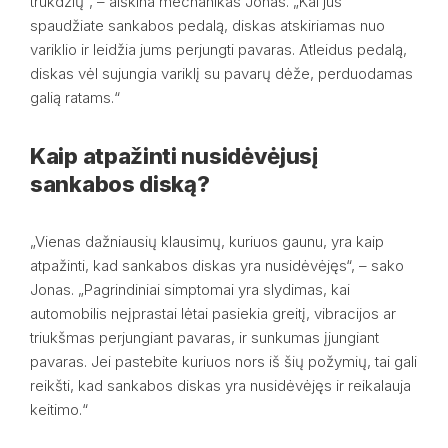
trukdžių“, – aiškina mechanikas Jonas. „Kai jūs
spaudžiate sankabos pedalą, diskas atskiriamas nuo
variklio ir leidžia jums perjungti pavaras. Atleidus pedalą,
diskas vėl sujungia variklį su pavarų dėže, perduodamas
galią ratams.“
Kaip atpažinti nusidėvėjusį
sankabos diską?
„Vienas dažniausių klausimų, kuriuos gaunu, yra kaip
atpažinti, kad sankabos diskas yra nusidėvėjęs“, – sako
Jonas. „Pagrindiniai simptomai yra slydimas, kai
automobilis neįprastai lėtai pasiekia greitį, vibracijos ar
triukšmas perjungiant pavaras, ir sunkumas įjungiant
pavaras. Jei pastebite kuriuos nors iš šių požymių, tai gali
reikšti, kad sankabos diskas yra nusidėvėjęs ir reikalauja
keitimo.“