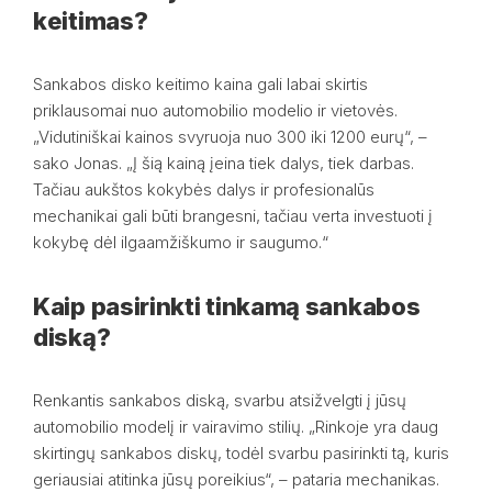
keitimas?
Sankabos disko keitimo kaina gali labai skirtis
priklausomai nuo automobilio modelio ir vietovės.
„Vidutiniškai kainos svyruoja nuo 300 iki 1200 eurų“, –
sako Jonas. „Į šią kainą įeina tiek dalys, tiek darbas.
Tačiau aukštos kokybės dalys ir profesionalūs
mechanikai gali būti brangesni, tačiau verta investuoti į
kokybę dėl ilgaamžiškumo ir saugumo.“
Kaip pasirinkti tinkamą sankabos
diską?
Renkantis sankabos diską, svarbu atsižvelgti į jūsų
automobilio modelį ir vairavimo stilių. „Rinkoje yra daug
skirtingų sankabos diskų, todėl svarbu pasirinkti tą, kuris
geriausiai atitinka jūsų poreikius“, – pataria mechanikas.