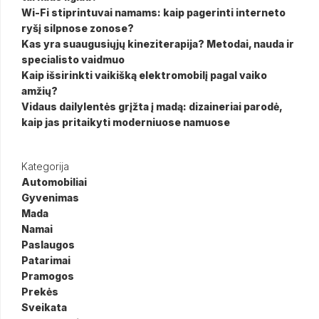
Wi-Fi stiprintuvai namams: kaip pagerinti interneto
ryšį silpnose zonose?
Kas yra suaugusiųjų kineziterapija? Metodai, nauda ir
specialisto vaidmuo
Kaip išsirinkti vaikišką elektromobilį pagal vaiko
amžių?
Vidaus dailylentės grįžta į madą: dizaineriai parodė,
kaip jas pritaikyti moderniuose namuose
Kategorija
Automobiliai
Gyvenimas
Mada
Namai
Paslaugos
Patarimai
Pramogos
Prekės
Sveikata