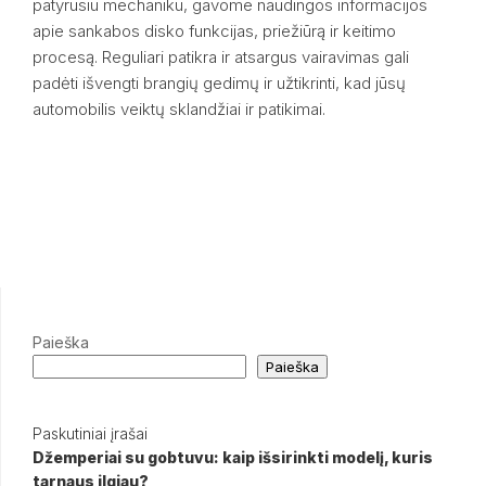
patyrusiu mechaniku, gavome naudingos informacijos
apie sankabos disko funkcijas, priežiūrą ir keitimo
procesą. Reguliari patikra ir atsargus vairavimas gali
padėti išvengti brangių gedimų ir užtikrinti, kad jūsų
automobilis veiktų sklandžiai ir patikimai.
Paieška
Paieška
Paskutiniai įrašai
Džemperiai su gobtuvu: kaip išsirinkti modelį, kuris
tarnaus ilgiau?