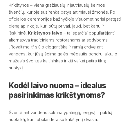
Krikštynos – viena gražiausių ir jautriausių šeimos
švenčių, kurioje susirenka patys artimiausi žmonės. Po
oficialios ceremonijos bažnyčioje visuomet norisi pratęsti
dieną aplinkoje, kuri būtų privati, jauki, bet kartu ir
išskirtinė.
Krikštynos laive
– tai sparčiai populiarėjanti
alternatyva tradiciniams restoranams ar sodyboms.
„Royaltime.lt“ siūlo elegantišką ir ramią erdvę ant
vandens, kur jūsų šeima galės mėgautis bendru laiku, o
mažasis šventės kaltininkas ir kiti vaikai patirs tikrą
nuotykį.
Kodėl laivo nuoma – idealus
pasirinkimas krikštynoms?
Šventė ant vandens sukuria ypatingą, lengvą ir pakilią
nuotaiką, kuri tobulai dera su krikštynų dvasia.