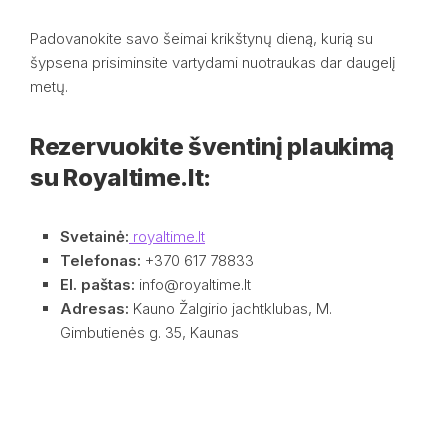
Padovanokite savo šeimai krikštynų dieną, kurią su
šypsena prisiminsite vartydami nuotraukas dar daugelį
metų.
Rezervuokite šventinį plaukimą
su Royaltime.lt:
Svetainė:
royaltime.lt
Telefonas:
+370 617 78833
El. paštas:
info@royaltime.lt
Adresas:
Kauno Žalgirio jachtklubas, M.
Gimbutienės g. 35, Kaunas