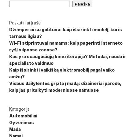
Paieška
Paskutiniai įrašai
Džemperiai su gobtuvu: kaip išsirinkti modelį, kuris
tarnaus ilgiau?
Wi-Fi stiprintuvai namams: kaip pagerinti interneto
ryšį silpnose zonose?
Kas yra suaugusiųjų kineziterapija? Metodai, nauda ir
specialisto vaidmuo
Kaip išsirinkti vaikišką elektromobilį pagal vaiko
amžių?
Vidaus dailylentės grįžta į madą: dizaineriai parodė,
kaip jas pritaikyti moderniuose namuose
Kategorija
Automobiliai
Gyvenimas
Mada
Namai