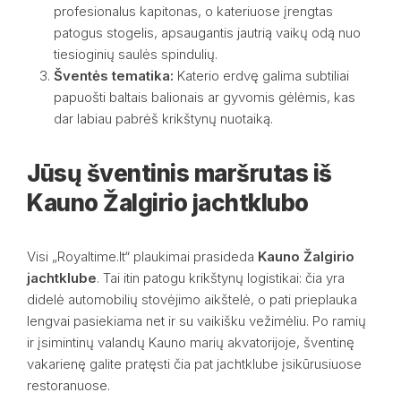
profesionalus kapitonas, o kateriuose įrengtas
patogus stogelis, apsaugantis jautrią vaikų odą nuo
tiesioginių saulės spindulių.
Šventės tematika:
Katerio erdvę galima subtiliai
papuošti baltais balionais ar gyvomis gėlėmis, kas
dar labiau pabrėš krikštynų nuotaiką.
Jūsų šventinis maršrutas iš
Kauno Žalgirio jachtklubo
Visi „Royaltime.lt“ plaukimai prasideda
Kauno Žalgirio
jachtklube
. Tai itin patogu krikštynų logistikai: čia yra
didelė automobilių stovėjimo aikštelė, o pati prieplauka
lengvai pasiekiama net ir su vaikišku vežimėliu. Po ramių
ir įsimintinų valandų Kauno marių akvatorijoje, šventinę
vakarienę galite pratęsti čia pat jachtklube įsikūrusiuose
restoranuose.