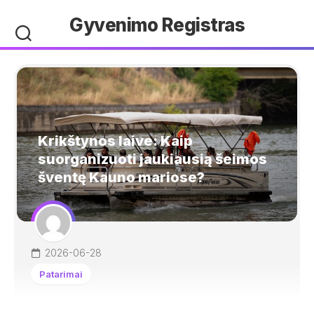
Skip
Gyvenimo Registras
to
content
Krikštynos laive: Kaip
suorganizuoti jaukiausią šeimos
šventę Kauno mariose?
2026-06-28
Patarimai