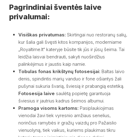
Pagrindiniai šventės laive
privalumai:
Visiškas privatumas:
Skirtingai nuo restoranų salių,
kur šalia gali švęsti kitos kompanijos, moderniame
„Royaltime.lt“ kateryje būsite tik jūs ir jūsų šeima. Tai
leidžia laisvai bendrauti, sakyti nuoširdžius
palinkėjimus ir jaustis kaip namie.
Tobulas fonas krikštynų fotosesijai:
Baltas laivo
denis, spindintis marių vanduo ir fone ošiantys žali
pušynai sukuria švarią, šviesią ir prabangią estetiką.
Fotosesija laive
saulėtą popietę garantuoja
šviesius ir jautrius kadrus šeimos albumui.
Pramoga visoms kartoms:
Pasiplaukiojimas
vienodai žavi tiek vyresnio amžiaus senelius,
norinčius ramybės ir gražių vaizdų pro Pažaislio
vienuolyną, tiek vaikus, kuriems plaukimas tikru