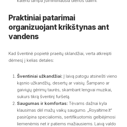
kateriu tampa įsimintiniausia dienos dalimi.
Praktiniai patarimai
organizuojant krikštynas ant
vandens
Kad šventinė popietė praeitų sklandžiai, verta atkreipti
dėmesį į kelias detales:
Šventiniai užkandžiai:
Į laivą patogu atsinešti vieno
kąsnio užkandžių, desertų ar vaisių. Šampano ar
gaiviųjų gėrimų taurės, skambant lengvai muzikai,
sukurs tikrą šventinį furšetą.
Saugumas ir komfortas:
Tėvams dažnai kyla
klausimas dėl mažų vaikų saugumo. „Royaltime.lt“
pasirūpina specialiomis, sertifikuotomis gelbėjimosi
liemenėmis net ir patiems mažiausiems. Laivą valdo