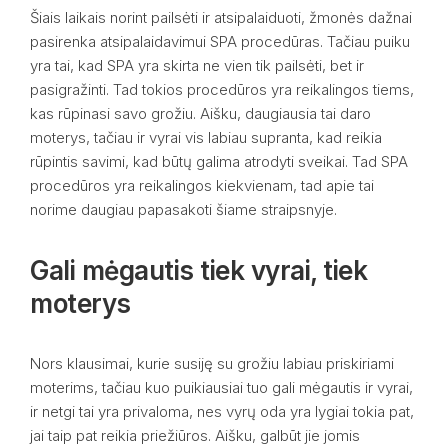
Šiais laikais norint pailsėti ir atsipalaiduoti, žmonės dažnai
pasirenka atsipalaidavimui SPA procedūras. Tačiau puiku
yra tai, kad SPA yra skirta ne vien tik pailsėti, bet ir
pasigražinti. Tad tokios procedūros yra reikalingos tiems,
kas rūpinasi savo grožiu. Aišku, daugiausia tai daro
moterys, tačiau ir vyrai vis labiau supranta, kad reikia
rūpintis savimi, kad būtų galima atrodyti sveikai. Tad SPA
procedūros yra reikalingos kiekvienam, tad apie tai
norime daugiau papasakoti šiame straipsnyje.
Gali mėgautis tiek vyrai, tiek
moterys
Nors klausimai, kurie susiję su grožiu labiau priskiriami
moterims, tačiau kuo puikiausiai tuo gali mėgautis ir vyrai,
ir netgi tai yra privaloma, nes vyrų oda yra lygiai tokia pat,
jai taip pat reikia priežiūros. Aišku, galbūt jie jomis