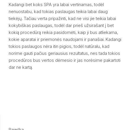
Kadangi bet koks SPA yra labai vertinamas, todėl
nenuostabu, kad tokias paslaugas teikia labai daug
tiekėjų. Tačiau verta pripažinti, kad ne visi jie teikia labai
kokybiškas paslaugas, todėl dar prieš užsirašant į bet
kokią procedūrą reikia pasidomėti, kaip ji bus atliekama,
kokie aparatai ir priemonės naudojami ir panašiai. Kadangi
tokios paslaugos nėra itin pigios, todėl natūralu, kad
norime gauti pačius geriausius rezultatus, nes tada tokios
procedūros bus vertos dėmesio ir jas norėsime pakartoti
dar ne kartą.
Paieška