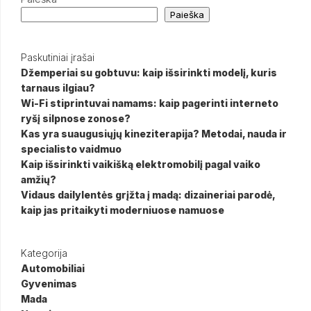
Paieška
Paskutiniai įrašai
Džemperiai su gobtuvu: kaip išsirinkti modelį, kuris
tarnaus ilgiau?
Wi-Fi stiprintuvai namams: kaip pagerinti interneto
ryšį silpnose zonose?
Kas yra suaugusiųjų kineziterapija? Metodai, nauda ir
specialisto vaidmuo
Kaip išsirinkti vaikišką elektromobilį pagal vaiko
amžių?
Vidaus dailylentės grįžta į madą: dizaineriai parodė,
kaip jas pritaikyti moderniuose namuose
Kategorija
Automobiliai
Gyvenimas
Mada