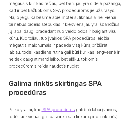
mėgausis kur kas rečiau, bet bent jau yra didelė pažanga,
kad ir bet kažkokioms SPA procedūroms jie užsirašys.
Na, o jeigu kalbėsime apie moteris, tikriausiai nei vienai
tai nebus didelis stebuklas ir kiekviena jau yra išbandžiusi
jų labai daug, pradedant nuo veido odos ir baigiant visu
kūnu. Kuo toliau, tuo įvairios SPA procedūros leidžia
mėgautis malonumais ir padeda visą kūną prižiūrėti
labiau, todėl kasdienė rutina gali būti kur kas lengvesnė ir
ne tiek daug atimanti laiko, bet aišku, tokiomis
procedūromis reikia naudotis nuolat.
Galima rinktis skirtingas SPA
procedūras
Puiku yra tai, kad
SPA procedūros
gali būti labai įvairios,
todėl kiekvienas gali pasirinkti sau tinkamą ir patinkančią: