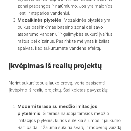
zonai prabangos ir natūralumo. Jos yra malonios
liesti ir atsparios vandeniui.
Mozaikinės plytelės:
Mozaikinės plytelės yra
puikus pasirinkimas baseino zonai dėl savo
atsparumo vandeniui ir galimybės sukurti įvairius
raštus bei dizainus. Pasirinkite mėlynas ir žalias
spalvas, kad sukurtumėte vandens efektą.
Įkvėpimas iš realių projektų
Norint sukurti tobulą lauko erdvę, verta pasisemti
įkvėpimo iš realių projektų. Štai keletas pavyzdžių:
Moderni terasa su medžio imitacijos
plytelėmis:
Ši terasa naudoja tamsios medžio
imitacijos plyteles, kurios suteikia šilumos ir jaukumo.
Balti baldai ir žaluma sukuria švarų ir modernų vaizdą.