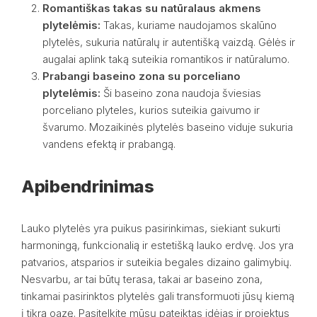
Romantiškas takas su natūralaus akmens
plytelėmis:
Takas, kuriame naudojamos skalūno
plytelės, sukuria natūralų ir autentišką vaizdą. Gėlės ir
augalai aplink taką suteikia romantikos ir natūralumo.
Prabangi baseino zona su porceliano
plytelėmis:
Ši baseino zona naudoja šviesias
porceliano plyteles, kurios suteikia gaivumo ir
švarumo. Mozaikinės plytelės baseino viduje sukuria
vandens efektą ir prabangą.
Apibendrinimas
Lauko plytelės yra puikus pasirinkimas, siekiant sukurti
harmoningą, funkcionalią ir estetišką lauko erdvę. Jos yra
patvarios, atsparios ir suteikia begales dizaino galimybių.
Nesvarbu, ar tai būtų terasa, takai ar baseino zona,
tinkamai pasirinktos plytelės gali transformuoti jūsų kiemą
į tikrą oazę. Pasitelkite mūsų pateiktas idėjas ir projektus