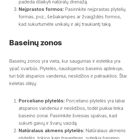
padeda išlaikyti natūralų drenažą.
Neįprastos formos:
Pasirinkite neįprastas plytelių
formas, pvz., šešiakampes ar žvaigždės formos,
kad sukurtumėte unikalų ir akį traukiantį taką.
Baseinų zonos
Baseinų zonos yra vieta, kur saugumas ir estetika yra
ypač svarbūs. Plytelės, naudojamos baseino aplinkoje,
turi būti atsparios vandeniui, neslidžios ir patrauklios. Štai
keletas idėjų:
Porceliano plytelės:
Porceliano plytelės yra labai
atsparios vandeniui ir neslidžios, todėl puikiai tinka
baseino zonai. Pasirinkite šviesias spalvas, kad
sukurti gaivų ir švarų vaizdą.
Natūralaus akmens plytelės:
Natūralaus akmens
plytelės, tokios kaip travertinas, suteikia baseino