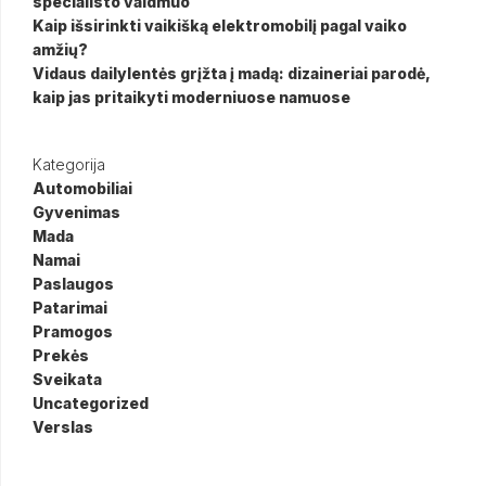
specialisto vaidmuo
Kaip išsirinkti vaikišką elektromobilį pagal vaiko
amžių?
Vidaus dailylentės grįžta į madą: dizaineriai parodė,
kaip jas pritaikyti moderniuose namuose
Kategorija
Automobiliai
Gyvenimas
Mada
Namai
Paslaugos
Patarimai
Pramogos
Prekės
Sveikata
Uncategorized
Verslas