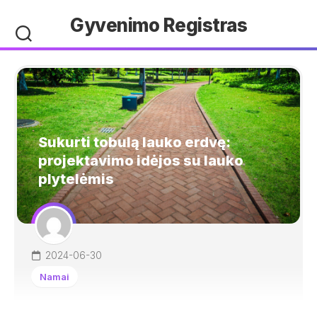
Skip
Gyvenimo Registras
to
content
Sukurti tobulą lauko erdvę:
projektavimo idėjos su lauko
plytelėmis
2024-06-30
Namai