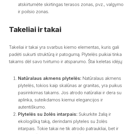
atskirtumėte skirtingas terasos zonas, pvz., valgymo
ir poilsio zonas.
Takeliai ir takai
Takeliai ir takai yra svarbus kiemo elementas, kuris gali
padėti sukurti struktūrą ir patogumą. Plytelės puikiai tinka
takams dėl savo tvirtumo ir atsparumo. Štai keletas idėjų:
Natūralaus akmens plytelės:
Natūralaus akmens
plytelės, tokios kaip skalūnas ar granitas, yra puikus
pasirinkimas takams. Jos atrodo natūraliai ir dera su
aplinka, suteikdamos kiemui elegancijos ir
autentiškumo.
Plytelės su žolės intarpais:
Sukurkite žalią ir
ekologišką taką, derindami plyteles su žolės
intarpais. Tokie takai ne tik atrodo patraukliai, bet ir