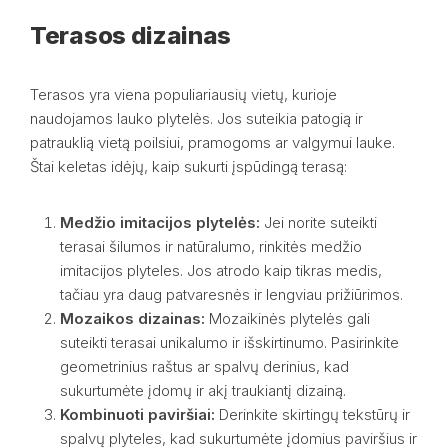
Terasos dizainas
Terasos yra viena populiariausių vietų, kurioje
naudojamos lauko plytelės. Jos suteikia patogią ir
patrauklią vietą poilsiui, pramogoms ar valgymui lauke.
Štai keletas idėjų, kaip sukurti įspūdingą terasą:
Medžio imitacijos plytelės:
Jei norite suteikti
terasai šilumos ir natūralumo, rinkitės medžio
imitacijos plyteles. Jos atrodo kaip tikras medis,
tačiau yra daug patvaresnės ir lengviau prižiūrimos.
Mozaikos dizainas:
Mozaikinės plytelės gali
suteikti terasai unikalumo ir išskirtinumo. Pasirinkite
geometrinius raštus ar spalvų derinius, kad
sukurtumėte įdomų ir akį traukiantį dizainą.
Kombinuoti paviršiai:
Derinkite skirtingų tekstūrų ir
spalvų plyteles, kad sukurtumėte įdomius paviršius ir