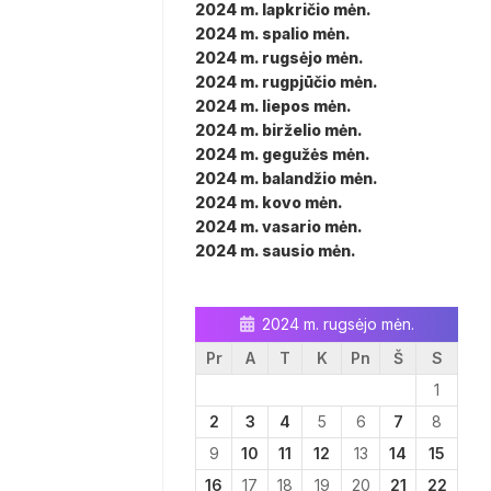
2024 m. lapkričio mėn.
2024 m. spalio mėn.
2024 m. rugsėjo mėn.
2024 m. rugpjūčio mėn.
2024 m. liepos mėn.
2024 m. birželio mėn.
2024 m. gegužės mėn.
2024 m. balandžio mėn.
2024 m. kovo mėn.
2024 m. vasario mėn.
2024 m. sausio mėn.
2024 m. rugsėjo mėn.
Pr
A
T
K
Pn
Š
S
1
2
3
4
5
6
7
8
9
10
11
12
13
14
15
16
17
18
19
20
21
22