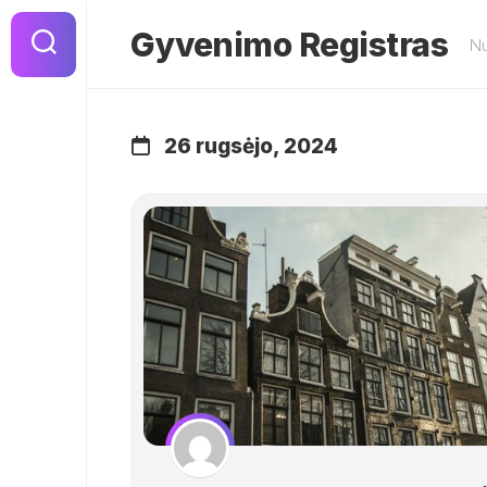
Skip
to
Gyvenimo Registras
Nu
content
26 rugsėjo, 2024