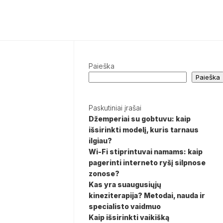
Paieška
Paieška
Paskutiniai įrašai
Džemperiai su gobtuvu: kaip
išsirinkti modelį, kuris tarnaus
ilgiau?
Wi-Fi stiprintuvai namams: kaip
pagerinti interneto ryšį silpnose
zonose?
Kas yra suaugusiųjų
kineziterapija? Metodai, nauda ir
specialisto vaidmuo
Kaip išsirinkti vaikišką