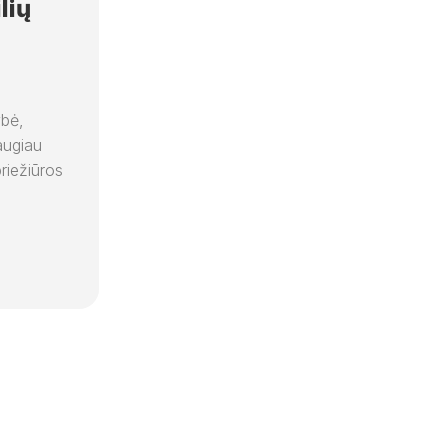
lių
ybė,
augiau
riežiūros