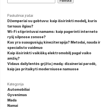
Paieška
Paskutiniai įrašai
Džemperiai su gobtuvu: kaip išsirinkti modelį, kuris
tarnaus ilgiau?
Wi-Fi stiprintuvai namams: kaip pagerinti interneto
ryšį silpnose zonose?
Kas yra suaugusiųjų kineziterapija? Metodai, nauda ir
specialisto vaidmuo
Kaip išsirinkti vaikišką elektromobilį pagal vaiko
amžių?
Vidaus dailylentės grįžta į madą: dizaineriai parodė,
kaip jas pritaikyti moderniuose namuose
Kategorija
Automobiliai
Gyvenimas
Mada
Namai