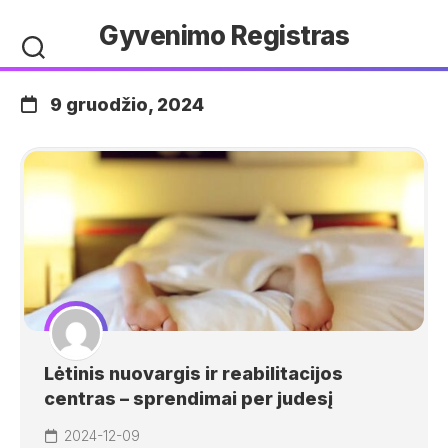
Skip
Gyvenimo Registras
to
content
9 gruodžio, 2024
Lėtinis nuovargis ir reabilitacijos
centras – sprendimai per judesį
2024-12-09