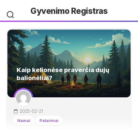
Skip
Gyvenimo Registras
to
content
Kaip kelionėse praverčia dujų
balionėliai?
2025-02-21
Namai
Patarimai