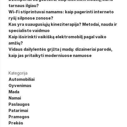
tarnaus ilgiau?
Wi-Fi stiprintuvai namams: kaip pagerinti interneto
ryšį silpnose zonose?
Kas yra suaugusiųjų kineziterapija? Metodai, nauda ir
specialisto vaidmuo
Kaip išsirinkti vaikišką elektromobilį pagal vaiko
amžių?
Vidaus dailylentės grįžta į madą: dizaineriai parodė,
kaip jas pritaikyti moderniuose namuose
Kategorija
Automobiliai
Gyvenimas
Mada
Namai
Paslaugos
Patarimai
Pramogos
Prekės