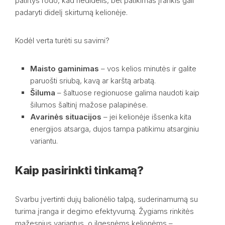
patirtys rodo, kad nedidelis, bet patikimas įrankis gali
padaryti didelį skirtumą kelionėje.
Kodėl verta turėti su savimi?
Maisto gaminimas
– vos kelios minutės ir galite
paruošti sriubą, kavą ar karštą arbatą.
Šiluma
– šaltuose regionuose galima naudoti kaip
šilumos šaltinį mažose palapinėse.
Avarinės situacijos
– jei kelionėje išsenka kita
energijos atsarga, dujos tampa patikimu atsarginiu
variantu.
Kaip pasirinkti tinkamą?
Svarbu įvertinti dujų balionėlio talpą, suderinamumą su
turima įranga ir degimo efektyvumą. Žygiams rinkitės
mažesnius variantus, o ilgesnėms kelionėms –