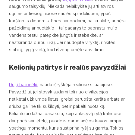
saugumo taisyklių. Niekada nelaikykite jų arti atviros
ugnies ar tiesioginiuose saulės spinduliuose, ypač
karštomis dienomis. Prieš naudodami, patikrinkite, ar nėra
pažeidimų ar nuotėkio – tai padarysite paprastu muilo
vandens testu: patepkite jungtis ir stebėkite, ar
neatsiranda burbuliukų. Jei naudojate viryklę, rinkitės
stabilų, lygią vietą, kad išvengtumėte apvirtimo.
Kelionių patirtys ir realūs pavyzdžiai
Dujų balionėlių
nauda išryškėja realiose situacijose.
Pavyzdžiui, jei stovyklaudami toli nuo civilizacijos
netikėtai užklumpa lietus, greitai paruošta karšta arbata ar
sriuba gali ne tik sušildyti, bet ir pakelti nuotaiką.
Keliautojai dažnai pasakoja, kaip ankstyvą rytą kalnuose,
dar prieš saulėtekį, puodelis garuojančios kavos tampa
ypatingu momentu, kuris sustiprina ryšį su gamta. Tokios