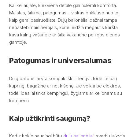
Kai keliaujate, kiekviena detalė gali nulemti komfortą.
Maistas, šiluma, patogumas – viskas priklauso nuo to,
kaip gerai pasiruošiate. Dujų balionėliai dažnai tampa
nepastebimais herojais, kurie leidžia mėgautis karšta
kava kalnų viršūnėje ar šilta vakariene po ilgos dienos
gamtoje.
Patogumas ir universalumas
Dujų balionėliai yra kompaktiški ir lengvi, todėl telpa į
kuprinę, bagažinę ar net kišenę. Jie veikia be elektros,
todėl idealiai tinka kempingui, žygiams ar kelionėms su
kemperiu.
Kaip užtikrinti saugumą?
Kad ir kokie naudingi būtų
dujų balionėliai
, svarbu laikytis