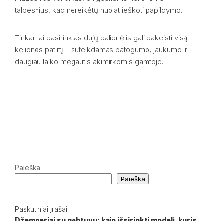
talpesnius, kad nereikėtų nuolat ieškoti papildymo.
Tinkamai pasirinktas dujų balionėlis gali pakeisti visą
kelionės patirtį – suteikdamas patogumo, jaukumo ir
daugiau laiko mėgautis akimirkomis gamtoje.
Paieška
Paieška
Paskutiniai įrašai
Džemperiai su gobtuvu: kaip išsirinkti modelį, kuris