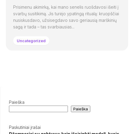
Prisimenu akimirką, kai mano senelis ruošdavosi išeiti į
svarbų susitikimą. Jis turėjo ypatingą ritualą: kruopščiai
nusiskusdavo, užsisegdavo savo geriausią marškinių
sagą ir tada – tas svarbiausias...
Uncategorized
Paieška
Paieška
Paskutiniai įrašai
Džemperiai su gobtuvu: kaip išsirinkti modelį, kuris