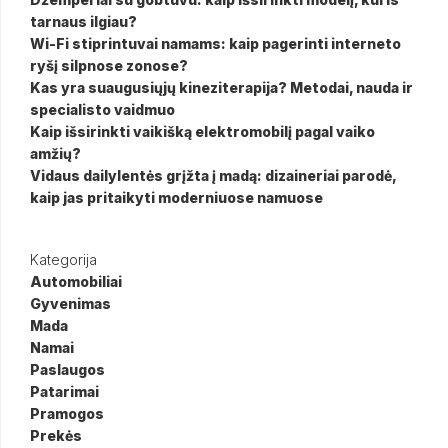
tarnaus ilgiau?
Wi-Fi stiprintuvai namams: kaip pagerinti interneto
ryšį silpnose zonose?
Kas yra suaugusiųjų kineziterapija? Metodai, nauda ir
specialisto vaidmuo
Kaip išsirinkti vaikišką elektromobilį pagal vaiko
amžių?
Vidaus dailylentės grįžta į madą: dizaineriai parodė,
kaip jas pritaikyti moderniuose namuose
Kategorija
Automobiliai
Gyvenimas
Mada
Namai
Paslaugos
Patarimai
Pramogos
Prekės