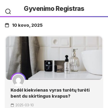
Skip
Gyvenimo Registras
to
content
10 kovo, 2025
Kodėl kiekvienas vyras turėtų turėti
bent du skirtingus kvapus?
2025-03-10