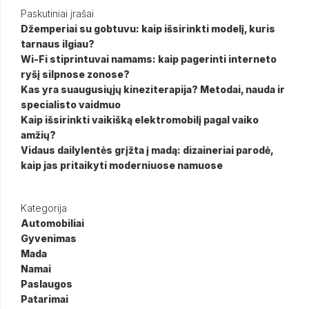
Paskutiniai įrašai
Džemperiai su gobtuvu: kaip išsirinkti modelį, kuris
tarnaus ilgiau?
Wi-Fi stiprintuvai namams: kaip pagerinti interneto
ryšį silpnose zonose?
Kas yra suaugusiųjų kineziterapija? Metodai, nauda ir
specialisto vaidmuo
Kaip išsirinkti vaikišką elektromobilį pagal vaiko
amžių?
Vidaus dailylentės grįžta į madą: dizaineriai parodė,
kaip jas pritaikyti moderniuose namuose
Kategorija
Automobiliai
Gyvenimas
Mada
Namai
Paslaugos
Patarimai