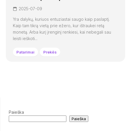
2025-07-09
Yra dalykų, kuriuos entuziastai saugo kaip paslaptį.
Kaip tam tikrą vietą prie ežero, kur ištraukei retą
monetą. Arba kurį įrenginį renkiesi, kai nebegali sau
leisti ieškoti...
Patarimai
Prekės
Paieška
Paieška