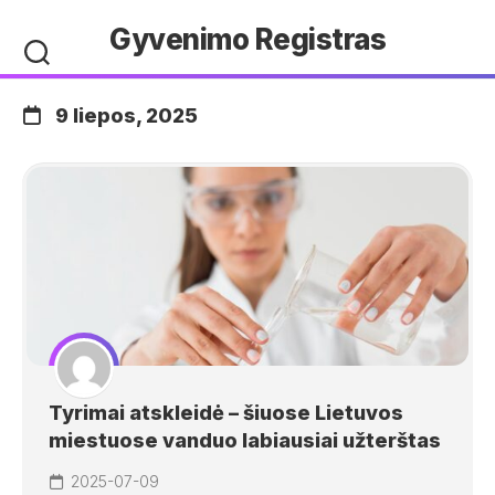
Skip
Gyvenimo Registras
to
content
9 liepos, 2025
Tyrimai atskleidė – šiuose Lietuvos
miestuose vanduo labiausiai užterštas
2025-07-09