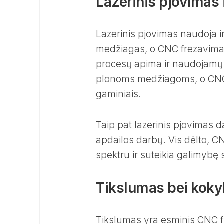
Lazerinis pjovimas
Lazerinis pjovimas naudoja in
medžiagas, o CNC frezavimas 
procesų apima ir naudojamų m
plonoms medžiagoms, o CNC f
gaminiais.
Taip pat lazerinis pjovimas 
apdailos darbų. Vis dėlto, C
spektru ir suteikia galimybę
Tikslumas bei koky
Tikslumas yra esminis CNC 