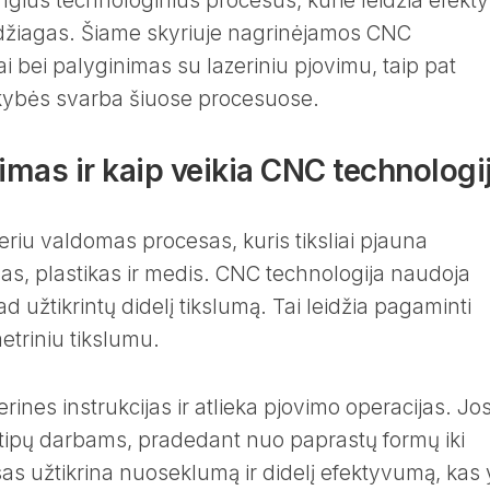
ius technologinius procesus, kurie leidžia efekty
 medžiagas. Šiame skyriuje nagrinėjamos CNC
ai bei palyginimas su lazeriniu pjovimu, taip pat
kybės svarba šiuose procesuose.
mas ir kaip veikia CNC technologi
iu valdomas procesas, kuris tiksliai pjauna
as, plastikas ir medis. CNC technologija naudoja
d užtikrintų didelį tikslumą. Tai leidžia pagaminti
etriniu tikslumu.
nes instrukcijas ir atlieka pjovimo operacijas. Jo
gų tipų darbams, pradedant nuo paprastų formų iki
sas užtikrina nuoseklumą ir didelį efektyvumą, kas 