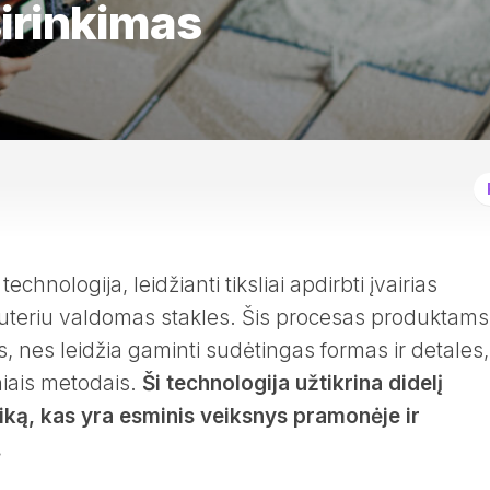
irinkimas
hnologija, leidžianti tiksliai apdirbti įvairias
teriu valdomas stakles. Šis procesas produktams
, nes leidžia gaminti sudėtingas formas ir detales,
niais metodais.
Ši technologija užtikrina didelį
ziką, kas yra esminis veiksnys pramonėje ir
.