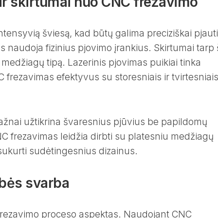
 ir skirtumai nuo CNC frezavimo
tensyvią šviesą, kad būtų galima preciziškai pjauti
naudoja fizinius pjovimo įrankius. Skirtumai tarp 
edžiagų tipą. Lazerinis pjovimas puikiai tinka
rezavimas efektyvus su storesniais ir tvirtesniai
dažnai užtikrina švaresnius pjūvius be papildomų
NC frezavimas leidžia dirbti su platesniu medžiagų
 sukurti sudėtingesnius dizainus.
bės svarba
frezavimo proceso aspektas. Naudojant CNC