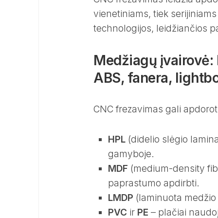
vienetiniams, tiek serijini
technologijos, leidžiančios p
Medžiagų įvairovė:
ABS, fanera, lightb
CNC frezavimas gali apdoroti
HPL
(didelio slėgio lamin
gamyboje.
MDF
(medium-density fib
paprastumo apdirbti.
LMDP
(laminuota medžio d
PVC
ir
PE
– plačiai naudo