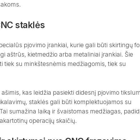
šakoms.
 CNC staklės
ialūs pjovimo įrankiai, kurie gali būti skirtingų f
i aštrūs, kietmedžio arba metaliniai įrankiai. Šie
irbti tiek su minkštesnėmis medžiagomis, tiek su
s ašimis, kas leidžia pasiekti didesnį pjovimo tikslu
ikalavimų, staklės gali būti komplektuojamos su
. Tai sumažina laiką ir švaistomas medžiagas, padid
artotinų operacijų skaičių.