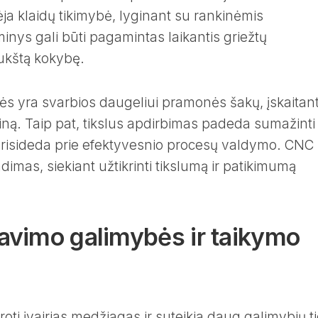
ėja klaidų tikimybė, lyginant su rankinėmis
inys gali būti pagamintas laikantis griežtų
 aukštą kokybę.
ės yra svarbios daugeliui pramonės šakų, įskaitan
ciną. Taip pat, tikslus apdirbimas padeda sumažinti
risideda prie efektyvesnio procesų valdymo. CNC
imas, siekiant užtikrinti tikslumą ir patikimumą
avimo galimybės ir taikymo
ti įvairias medžiagas ir suteikia daug galimybių t