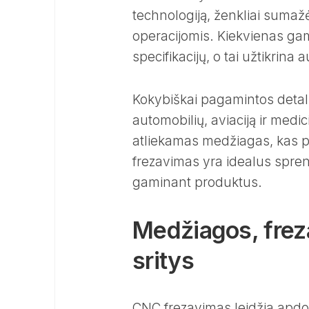
technologiją, ženkliai sumaž
operacijomis. Kiekvienas gam
specifikacijų, o tai užtikrina
Kokybiškai pagamintos detal
automobilių, aviaciją ir medi
atliekamas medžiagas, kas p
frezavimas yra idealus sprend
gaminant produktus.
Medžiagos, frez
sritys
CNC frezavimas leidžia apdoro