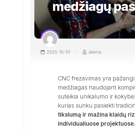
medžiagų pas
2025-10-01
deima
CNC frezavimas yra pažangi tec
medžiagas naudojant kompiu
suteikia unikalumo ir kokybės
kurias sunku pasiekti tradici
tikslumą ir mažina klaidų ri
individualiuose projektuose