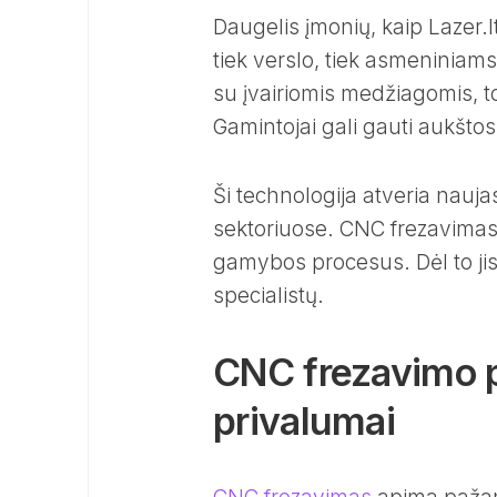
Daugelis įmonių, kaip Lazer.l
tiek verslo, tiek asmeniniam
su įvairiomis medžiagomis, to
Gamintojai gali gauti aukštos
Ši technologija atveria nauj
sektoriuose. CNC frezavimas le
gamybos procesus. Dėl to jis
specialistų.
CNC frezavimo pr
privalumai