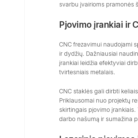
svarbu įvairioms pramonės 
Pjovimo įrankiai ir
CNC frezavimui naudojami spec
ir dydžių. Dažniausiai nauding
įrankiai leidžia efektyviai d
tvirtesniais metalais.
CNC staklės gali dirbti keliai
Priklausomai nuo projektų re
skirtingais pjovimo įrankiais
darbo našumą ir sumažina pak