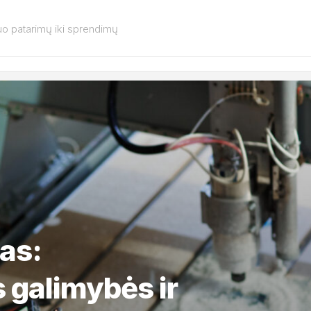
o patarimų iki sprendimų
as:
s galimybės ir