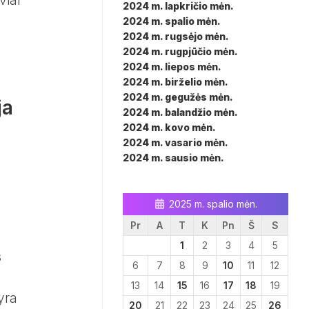
viai
2024 m. lapkričio mėn.
2024 m. spalio mėn.
2024 m. rugsėjo mėn.
2024 m. rugpjūčio mėn.
2024 m. liepos mėn.
2024 m. birželio mėn.
2024 m. gegužės mėn.
ja
2024 m. balandžio mėn.
2024 m. kovo mėn.
2024 m. vasario mėn.
2024 m. sausio mėn.
2025 m. spalio mėn.
Pr
A
T
K
Pn
Š
S
1
2
3
4
5
s
6
7
8
9
10
11
12
13
14
15
16
17
18
19
yra
20
21
22
23
24
25
26