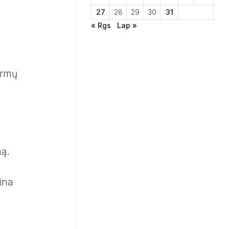
27
28
29
30
31
« Rgs
Lap »
ormų
mą.
ina