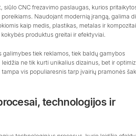
t, siūlo CNC frezavimo paslaugas, kurios pritaikyto
s poreikiams. Naudojant modernią įrangą, galima di
kiomis kaip medis, plastikas, metalas ir kompozitai
 kokybės produktus greitai ir efektyviai.
as galimybes tiek reklamos, tiek baldų gamybos
idžia ne tik kurti unikalius dizainus, bet ir optimiz
 tampa vis populiaresnis tarp įvairių pramonės ša
ocesai, technologijos ir