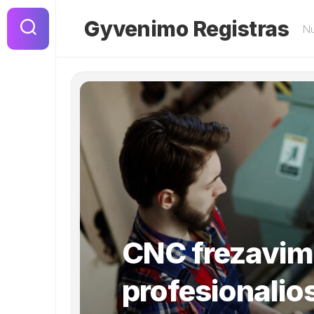
Skip
to
Gyvenimo Registras
Nu
content
CNC frezavim
profesionalio