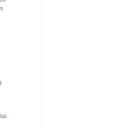
os
ų
lai.