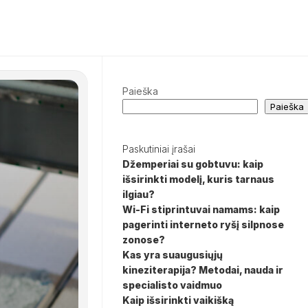
Paieška
Paieška
Paskutiniai įrašai
Džemperiai su gobtuvu: kaip
išsirinkti modelį, kuris tarnaus
ilgiau?
Wi-Fi stiprintuvai namams: kaip
pagerinti interneto ryšį silpnose
zonose?
Kas yra suaugusiųjų
kineziterapija? Metodai, nauda ir
specialisto vaidmuo
Kaip išsirinkti vaikišką