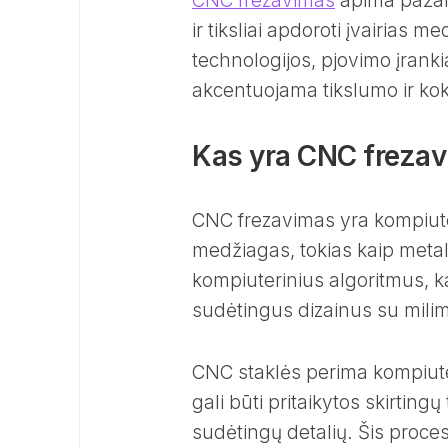
CNC frezavimas
apima pažang
ir tiksliai apdoroti įvairias
technologijos, pjovimo įranki
akcentuojama tikslumo ir ko
Kas yra CNC frezavi
CNC frezavimas yra kompiuter
medžiagas, tokias kaip metal
kompiuterinius algoritmus, ka
sudėtingus dizainus su milim
CNC staklės perima kompiuteri
gali būti pritaikytos skirtin
sudėtingų detalių. Šis proce