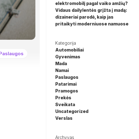
elektromobilį pagal vaiko amžių?
Vidaus dailylentės grįžta į madą:
dizaineriai parodė, kaip jas
pritaikyti moderniuose namuose
Kategorija
Automobiliai
Paslaugos
Gyvenimas
Mada
Namai
Paslaugos
Patarimai
Pramogos
Prekės
Sveikata
Uncategorized
Verslas
Archyvas