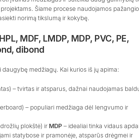
ams projektams. Šiame procese naudojamos pažangi
asiekti norimą tikslumą ir kokybę.
 HPL, MDF, LMDP, MDP, PVC, PE,
ond, dibond
 daugybę medžiagų. Kai kurios iš jų apima:
atas) – tvirtas ir atsparus, dažnai naudojamas bald
erboard) – populiari medžiaga dėl lengvumo ir
rožlių plokštė) ir
MDP
– idealiai tinka vidaus apdai
jami statybose ir pramonėje, atsparūs drėgmei ir