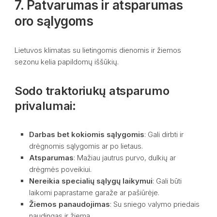
7. Patvarumas ir atsparumas
oro sąlygoms
Lietuvos klimatas su lietingomis dienomis ir žiemos
sezonu kelia papildomų iššūkių.
Sodo traktoriukų atsparumo
privalumai:
Darbas bet kokiomis sąlygomis
: Gali dirbti ir
drėgnomis sąlygomis ar po lietaus.
Atsparumas
: Mažiau jautrus purvo, dulkių ar
drėgmės poveikiui.
Nereikia specialių sąlygų laikymui
: Gali būti
laikomi paprastame garaže ar pašiūrėje.
Žiemos panaudojimas
: Su sniego valymo priedais
naudingas ir žiemą.