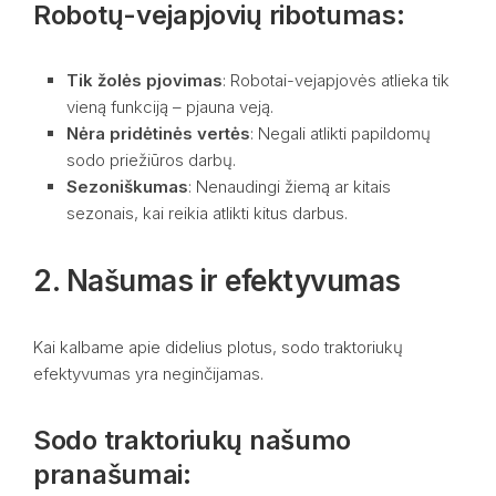
Robotų-vejapjovių ribotumas:
Tik žolės pjovimas
: Robotai-vejapjovės atlieka tik
vieną funkciją – pjauna veją.
Nėra pridėtinės vertės
: Negali atlikti papildomų
sodo priežiūros darbų.
Sezoniškumas
: Nenaudingi žiemą ar kitais
sezonais, kai reikia atlikti kitus darbus.
2. Našumas ir efektyvumas
Kai kalbame apie didelius plotus, sodo traktoriukų
efektyvumas yra neginčijamas.
Sodo traktoriukų našumo
pranašumai: