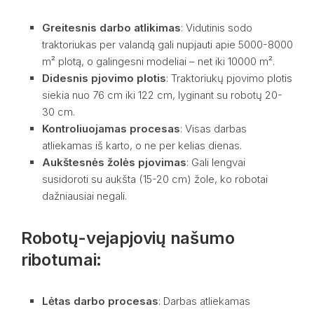
Greitesnis darbo atlikimas
: Vidutinis sodo
traktoriukas per valandą gali nupjauti apie 5000-8000
m² plotą, o galingesni modeliai – net iki 10000 m².
Didesnis pjovimo plotis
: Traktoriukų pjovimo plotis
siekia nuo 76 cm iki 122 cm, lyginant su robotų 20-
30 cm.
Kontroliuojamas procesas
: Visas darbas
atliekamas iš karto, o ne per kelias dienas.
Aukštesnės žolės pjovimas
: Gali lengvai
susidoroti su aukšta (15-20 cm) žole, ko robotai
dažniausiai negali.
Robotų-vejapjovių našumo
ribotumai:
Lėtas darbo procesas
: Darbas atliekamas