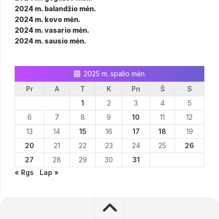
2024 m. balandžio mėn.
2024 m. kovo mėn.
2024 m. vasario mėn.
2024 m. sausio mėn.
2025 m. spalio mėn.
Pr
A
T
K
Pn
Š
S
1
2
3
4
5
6
7
8
9
10
11
12
13
14
15
16
17
18
19
20
21
22
23
24
25
26
27
28
29
30
31
« Rgs
Lap »