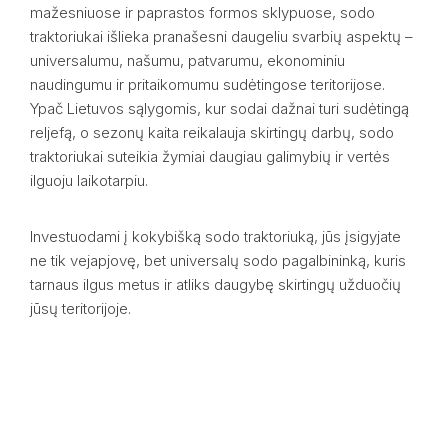
mažesniuose ir paprastos formos sklypuose, sodo
traktoriukai išlieka pranašesni daugeliu svarbių aspektų –
universalumu, našumu, patvarumu, ekonominiu
naudingumu ir pritaikomumu sudėtingose teritorijose.
Ypač Lietuvos sąlygomis, kur sodai dažnai turi sudėtingą
reljefą, o sezonų kaita reikalauja skirtingų darbų, sodo
traktoriukai suteikia žymiai daugiau galimybių ir vertės
ilguoju laikotarpiu.
Investuodami į kokybišką sodo traktoriuką, jūs įsigyjate
ne tik vejapjovę, bet universalų sodo pagalbininką, kuris
tarnaus ilgus metus ir atliks daugybę skirtingų užduočių
jūsų teritorijoje.