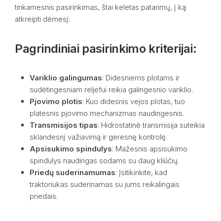
tinkamesnis pasirinkimas, štai keletas patarimų, į ką
atkreipti dėmesį:
Pagrindiniai pasirinkimo kriterijai:
Variklio galingumas
: Didesniems plotams ir
sudėtingesniam reljefui reikia galingesnio variklio.
Pjovimo plotis
: Kuo didesnis vejos plotas, tuo
platesnis pjovimo mechanizmas naudingesnis.
Transmisijos tipas
: Hidrostatinė transmisija suteikia
sklandesnį važiavimą ir geresnę kontrolę.
Apsisukimo spindulys
: Mažesnis apsisukimo
spindulys naudingas sodams su daug kliūčių.
Priedų suderinamumas
: Įsitikinkite, kad
traktoriukas suderinamas su jums reikalingais
priedais.