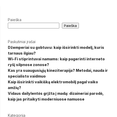
Paieška
Paieška
Paskutiniai įrašai
Džemperiai su gobtuvu: kaip išsirinkti modelį, kuris
tarnaus ilgiau?
Wi-Fi stiprintuvai namams: kaip pagerinti interneto
ryšį silpnose zonose?
Kas yra suaugusiųjų kineziterapija? Metodai, nauda ir
specialisto vaidmuo
Kaip išsirinkti vaikišką elektromobilį pagal vaiko
amžių?
Vidaus dailylentės grįžta į madą: dizaineriai parodė,
kaip jas pritaikyti moderniuose namuose
Kategorija