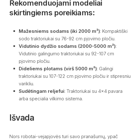
Rekomenduojami modeliai
skirtingiems poreikiams:
Mažesniems sodams (iki 2000 m²)
: Kompaktiški
sodo traktoriukai su 76-92 cm pjovimo pločiu.
Vidutinio dydžio sodams (2000-5000 m²)
:
Vidutinio galingumo traktoriukai su 92-107 cm
pjovimo pločiu.
Dideliems plotams (virš 5000 m²)
: Galingi
traktoriukai su 107-122 cm pjovimo pločiu ir stipresniu
varikliu.
Sudėtingam reljefui
: Traktoriukai su 4×4 pavara
arba specialia vilkimo sistema.
Išvada
Nors robotai-vejapjovės turi savo pranašumų, ypač