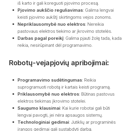
iš karto ir gali koreguoti pjovimo procesą.
Pjovimo aukščio reguliavimas
: Galima lengvai
keisti pjovimo aukštį skirtingoms vejos zonoms.
Nepriklausomybė nuo elektros
: Nereikia
pastovaus elektros tiekimo ar įkrovimo stotelės.
Darbas pagal poreikį
: Galima pjauti žolę tada, kada
reikia, nesirūpinant dėl programavimo.
Robotų-vejapjovių apribojimai:
Programavimo sudėtingumas
: Reikia
suprogramuoti robotą ir kartais keisti programą.
Priklausomybė nuo elektros
: Būtinas pastovus
elektros tiekimas įkrovimo stotelei.
Saugumo klausimai
: Kai kurie robotai gali būti
lengvai pavogti, jei nėra apsaugos sistemų.
Technologiniai gedimai
: Jutiklių ar programinės
įrangos gedimai gali sustabdyti darbą.