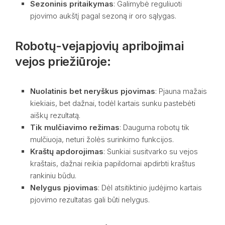
Sezoninis pritaikymas
: Galimybė reguliuoti
pjovimo aukštį pagal sezoną ir oro sąlygas.
Robotų-vejapjovių apribojimai
vejos priežiūroje:
Nuolatinis bet neryškus pjovimas
: Pjauna mažais
kiekiais, bet dažnai, todėl kartais sunku pastebėti
aiškų rezultatą.
Tik mulčiavimo režimas
: Dauguma robotų tik
mulčiuoja, neturi žolės surinkimo funkcijos.
Kraštų apdorojimas
: Sunkiai susitvarko su vejos
kraštais, dažnai reikia papildomai apdirbti kraštus
rankiniu būdu.
Nelygus pjovimas
: Dėl atsitiktinio judėjimo kartais
pjovimo rezultatas gali būti nelygus.