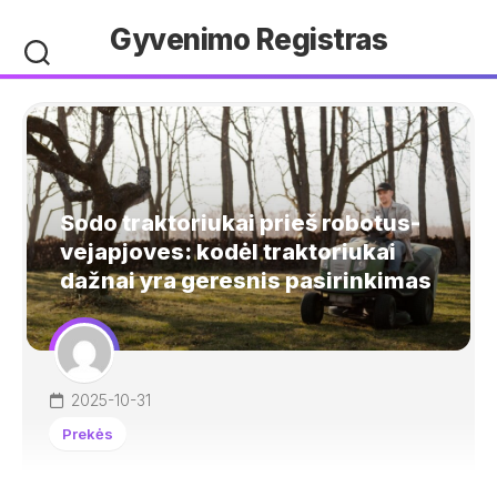
Skip
Gyvenimo Registras
to
content
Sodo traktoriukai prieš robotus-
vejapjoves: kodėl traktoriukai
dažnai yra geresnis pasirinkimas
2025-10-31
Prekės