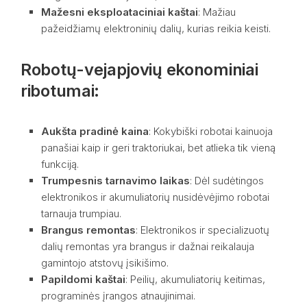
Mažesni eksploataciniai kaštai
: Mažiau
pažeidžiamų elektroninių dalių, kurias reikia keisti.
Robotų-vejapjovių ekonominiai
ribotumai:
Aukšta pradinė kaina
: Kokybiški robotai kainuoja
panašiai kaip ir geri traktoriukai, bet atlieka tik vieną
funkciją.
Trumpesnis tarnavimo laikas
: Dėl sudėtingos
elektronikos ir akumuliatorių nusidėvėjimo robotai
tarnauja trumpiau.
Brangus remontas
: Elektronikos ir specializuotų
dalių remontas yra brangus ir dažnai reikalauja
gamintojo atstovų įsikišimo.
Papildomi kaštai
: Peilių, akumuliatorių keitimas,
programinės įrangos atnaujinimai.