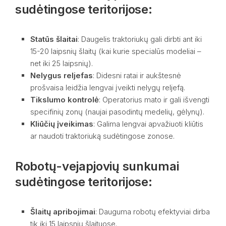
sudėtingose teritorijose:
Statūs šlaitai
: Daugelis traktoriukų gali dirbti ant iki
15-20 laipsnių šlaitų (kai kurie specialūs modeliai –
net iki 25 laipsnių).
Nelygus reljefas
: Didesni ratai ir aukštesnė
prošvaisa leidžia lengvai įveikti nelygų reljefą.
Tikslumo kontrolė
: Operatorius mato ir gali išvengti
specifinių zonų (naujai pasodintų medelių, gėlynų).
Kliūčių įveikimas
: Galima lengvai apvažiuoti kliūtis
ar naudoti traktoriuką sudėtingose zonose.
Robotų-vejapjovių sunkumai
sudėtingose teritorijose:
Šlaitų apribojimai
: Dauguma robotų efektyviai dirba
tik iki 15 laipsnių šlaituose.