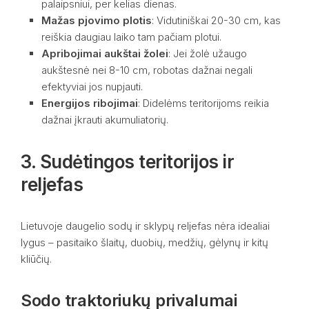
palaipsniui, per kelias dienas.
Mažas pjovimo plotis
: Vidutiniškai 20-30 cm, kas
reiškia daugiau laiko tam pačiam plotui.
Apribojimai aukštai žolei
: Jei žolė užaugo
aukštesnė nei 8-10 cm, robotas dažnai negali
efektyviai jos nupjauti.
Energijos ribojimai
: Didelėms teritorijoms reikia
dažnai įkrauti akumuliatorių.
3. Sudėtingos teritorijos ir
reljefas
Lietuvoje daugelio sodų ir sklypų reljefas nėra idealiai
lygus – pasitaiko šlaitų, duobių, medžių, gėlynų ir kitų
kliūčių.
Sodo traktoriukų privalumai