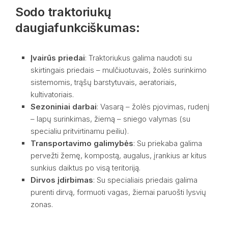
Sodo traktoriukų
daugiafunkciškumas:
Įvairūs priedai
: Traktoriukus galima naudoti su
skirtingais priedais – mulčiuotuvais, žolės surinkimo
sistemomis, trąšų barstytuvais, aeratoriais,
kultivatoriais.
Sezoniniai darbai
: Vasarą – žolės pjovimas, rudenį
– lapų surinkimas, žiemą – sniego valymas (su
specialiu pritvirtinamu peiliu).
Transportavimo galimybės
: Su priekaba galima
pervežti žemę, kompostą, augalus, įrankius ar kitus
sunkius daiktus po visą teritoriją.
Dirvos įdirbimas
: Su specialiais priedais galima
purenti dirvą, formuoti vagas, žiemai paruošti lysvių
zonas.