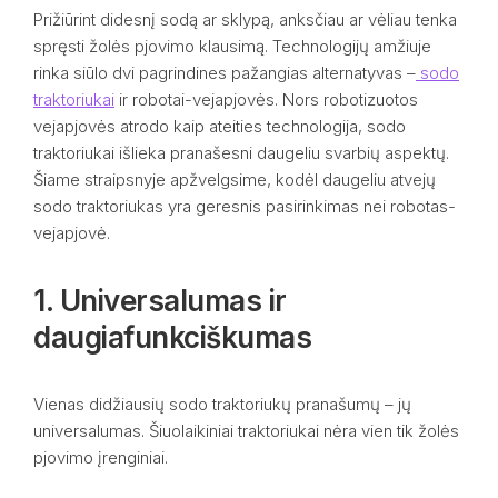
Prižiūrint didesnį sodą ar sklypą, anksčiau ar vėliau tenka
spręsti žolės pjovimo klausimą. Technologijų amžiuje
rinka siūlo dvi pagrindines pažangias alternatyvas –
sodo
traktoriukai
ir robotai-vejapjovės. Nors robotizuotos
vejapjovės atrodo kaip ateities technologija, sodo
traktoriukai išlieka pranašesni daugeliu svarbių aspektų.
Šiame straipsnyje apžvelgsime, kodėl daugeliu atvejų
sodo traktoriukas yra geresnis pasirinkimas nei robotas-
vejapjovė.
1. Universalumas ir
daugiafunkciškumas
Vienas didžiausių sodo traktoriukų pranašumų – jų
universalumas. Šiuolaikiniai traktoriukai nėra vien tik žolės
pjovimo įrenginiai.