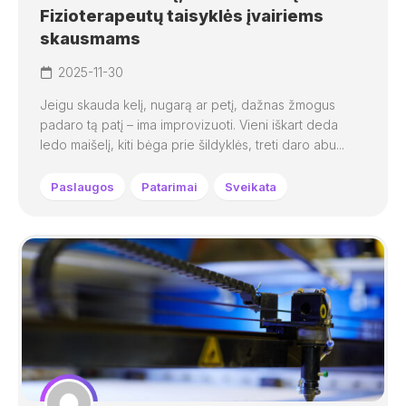
Fizioterapeutų taisyklės įvairiems
skausmams
2025-11-30
Jeigu skauda kelį, nugarą ar petį, dažnas žmogus
padaro tą patį – ima improvizuoti. Vieni iškart deda
ledo maišelį, kiti bėga prie šildyklės, treti daro abu...
Paslaugos
Patarimai
Sveikata