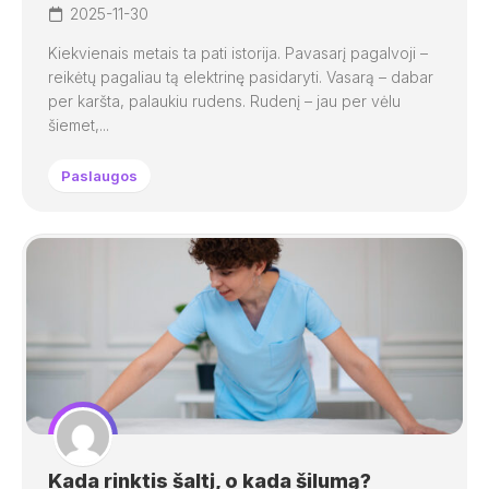
2025-11-30
Kiekvienais metais ta pati istorija. Pavasarį pagalvoji –
reikėtų pagaliau tą elektrinę pasidaryti. Vasarą – dabar
per karšta, palaukiu rudens. Rudenį – jau per vėlu
šiemet,...
Paslaugos
Kada rinktis šaltį, o kada šilumą?