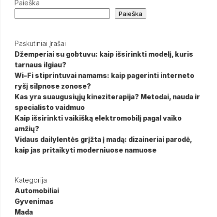
Paieška
Paieška
Paskutiniai įrašai
Džemperiai su gobtuvu: kaip išsirinkti modelį, kuris
tarnaus ilgiau?
Wi-Fi stiprintuvai namams: kaip pagerinti interneto
ryšį silpnose zonose?
Kas yra suaugusiųjų kineziterapija? Metodai, nauda ir
specialisto vaidmuo
Kaip išsirinkti vaikišką elektromobilį pagal vaiko
amžių?
Vidaus dailylentės grįžta į madą: dizaineriai parodė,
kaip jas pritaikyti moderniuose namuose
Kategorija
Automobiliai
Gyvenimas
Mada