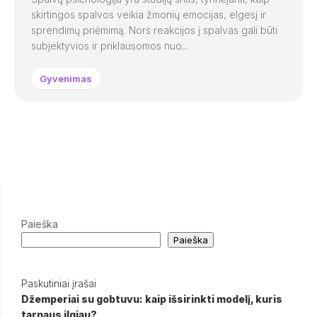
skirtingos spalvos veikia žmonių emocijas, elgesį ir
sprendimų priėmimą. Nors reakcijos į spalvas gali būti
subjektyvios ir priklausomos nuo...
Gyvenimas
Paieška
Paieška
Paskutiniai įrašai
Džemperiai su gobtuvu: kaip išsirinkti modelį, kuris
tarnaus ilgiau?