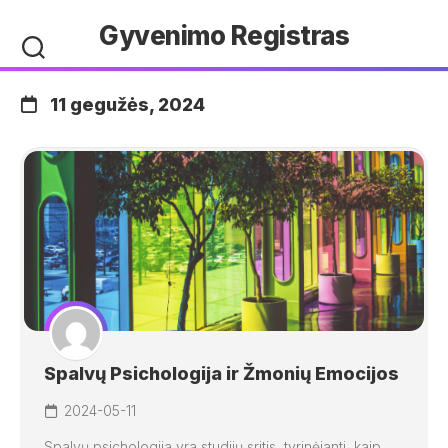
Skip
Gyvenimo Registras
to
content
11 gegužės, 2024
Spalvų Psichologija ir Žmonių Emocijos
2024-05-11
Spalvų psichologija yra studijų sritis, tyrinėjanti, kaip