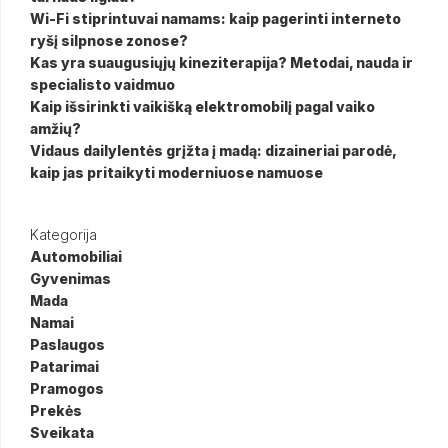
Wi-Fi stiprintuvai namams: kaip pagerinti interneto
ryšį silpnose zonose?
Kas yra suaugusiųjų kineziterapija? Metodai, nauda ir
specialisto vaidmuo
Kaip išsirinkti vaikišką elektromobilį pagal vaiko
amžių?
Vidaus dailylentės grįžta į madą: dizaineriai parodė,
kaip jas pritaikyti moderniuose namuose
Kategorija
Automobiliai
Gyvenimas
Mada
Namai
Paslaugos
Patarimai
Pramogos
Prekės
Sveikata