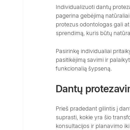
Individualizuoti dantų protez
pagerina gebėjimą natūraliai
protezus odontologas gali atsi
sprendimą, kuris būtų natūral
Pasirinkę individualiai pritai
pasitikėjimą savimi ir palaikyt
funkcionalią šypseną.
Dantų protezav
Prieš pradedant gilintis į d
suprasti, kokie yra šio tran
konsultacijos ir planavimo ik