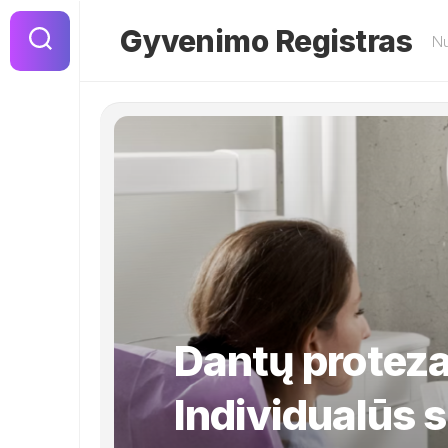
Skip
to
Gyvenimo Registras
Nu
content
Dantų protez
Individualūs 