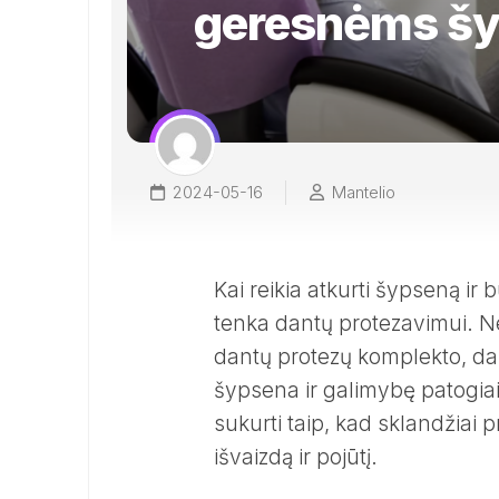
geresnėms š
2024-05-16
Mantelio
Kai reikia atkurti šypseną i
tenka dantų protezavimui. Ne
dantų protezų komplekto, dan
šypsena ir galimybę patogiai
sukurti taip, kad sklandžiai 
išvaizdą ir pojūtį.