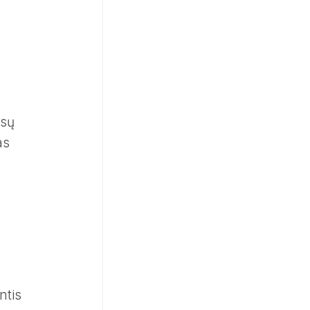
ūsų
as
ntis