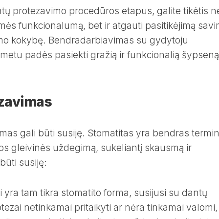
tų protezavimo procedūros etapus, galite tikėtis ne
mės funkcionalumą, bet ir atgauti pasitikėjimą savi
imo kokybę. Bendradarbiavimas su gydytoju
metu padės pasiekti gražią ir funkcionalią šypseną
ezavimas
mas gali būti susiję. Stomatitas yra bendras termi
s gleivinės uždegimą, sukeliantį skausmą ir
būti susiję:
 yra tam tikra stomatito forma, susijusi su dantų
tezai netinkamai pritaikyti ar nėra tinkamai valomi,