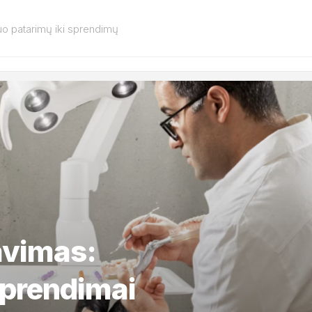
o patarimų iki sprendimų
avimas:
sprendimai