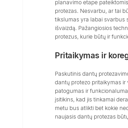
planavimo etape pateiktomis 
protezas. Nesvarbu, ar tai būt
tikslumas yra labai svarbus si
išvaizdą. Pažangiosios techno
protezus, kurie būtų ir funkcio
Pritaikymas ir kor
Paskutinis dantų protezavi
dantų protezo pritaikymas ir 
patogumas ir funkcionalumas.
įsitikins, kad jis tinkamai de
metu bus atlikti bet kokie ne
naujasis dantų protezas būtų