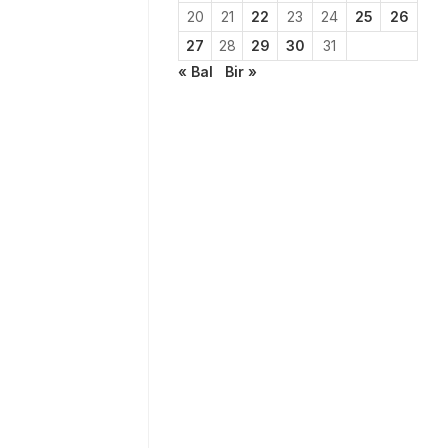
20
21
22
23
24
25
26
27
28
29
30
31
« Bal
Bir »