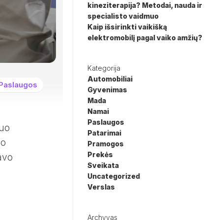
kineziterapija? Metodai, nauda ir
specialisto vaidmuo
Kaip išsirinkti vaikišką
elektromobilį pagal vaiko amžių?
Kategorija
Automobiliai
Paslaugos
Gyvenimas
Mada
Namai
Paslaugos
muo
Patarimai
so
Pramogos
Prekės
avo
Sveikata
Uncategorized
Verslas
Archyvas