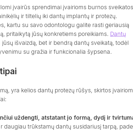
ūlomi įvairūs sprendimai įvairioms burnos sveikato
kėlių ir tiltelių iki dantų implantų ir protezų.
s, kartu su savo odontologu galite rasti geriausią
, pritaikytą jūsų konkretiems poreikiams.
Dantų
 jūsų išvaizdą, bet ir bendrą dantų sveikatą, todėl
yvenimu su gražia ir funkcionalia šypsena.
tipai
ą, yra kelios dantų protezų rūšys, skirtos įvairio
ai:
iui uždengti, atstatant jo formą, dydį ir tvirtum
ar daugiau trūkstamų dantų susidariusį tarpą, pad