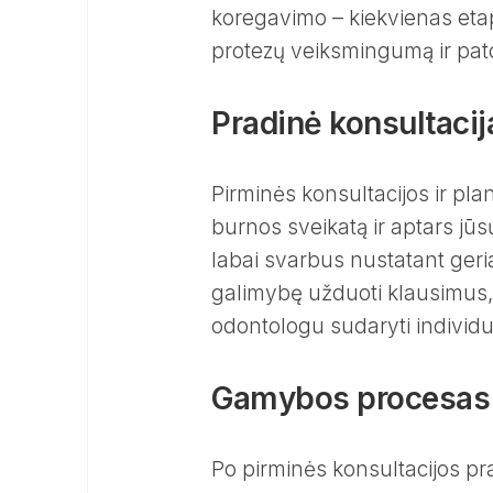
koregavimo – kiekvienas eta
protezų veiksmingumą ir pa
Pradinė konsultacij
Pirminės konsultacijos ir pl
burnos sveikatą ir aptars jū
labai svarbus nustatant geria
galimybę užduoti klausimus, 
odontologu sudaryti individ
Gamybos procesas
Po pirminės konsultacijos 