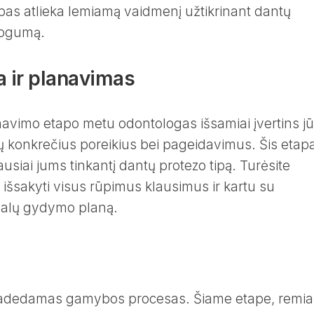
pas atlieka lemiamą vaidmenį užtikrinant dantų
togumą.
a ir planavimas
anavimo etapo metu odontologas išsamiai įvertins j
sų konkrečius poreikius bei pageidavimus. Šis etap
usiai jums tinkantį dantų protezo tipą. Turėsite
išsakyti visus rūpimus klausimus ir kartu su
ualų gydymo planą.
pradedamas gamybos procesas. Šiame etape, remia