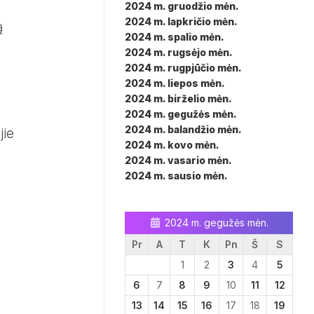
2024 m. gruodžio mėn.
2024 m. lapkričio mėn.
ą
2024 m. spalio mėn.
2024 m. rugsėjo mėn.
2024 m. rugpjūčio mėn.
2024 m. liepos mėn.
2024 m. birželio mėn.
2024 m. gegužės mėn.
2024 m. balandžio mėn.
jie
2024 m. kovo mėn.
2024 m. vasario mėn.
2024 m. sausio mėn.
2024 m. gegužės mėn.
Pr
A
T
K
Pn
Š
S
1
2
3
4
5
6
7
8
9
10
11
12
13
14
15
16
17
18
19