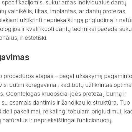
specifikacijomis, sukuriamas individualus dantų
ų vainikėlis, tiltas, implantas, ar dantų protezas,
ekiant užtikrinti nepriekaištingą prigludimą ir natū
logijos ir kvalifikuoti dantų technikai padeda sukur
nalūs, ir estetiški.
egavimas
mo procedūros etapas – pagal užsakymą pagamint
visi būtini koregavimai, kad būtų užtikrintas optima
 Odontologas kruopščiai įdės protezą į burną ir
ra su esamais dantimis ir žandikaulio struktūra. Tuo
dideli pakeitimai, reikalingi tobulam prigludimui, ka
 natūralus ir nepriekaištingai funkcionuotų.