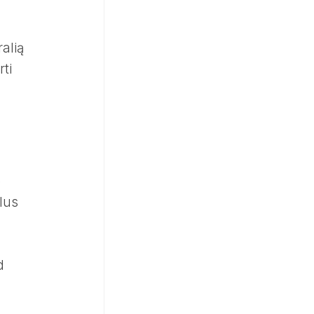
ralią
ti
o
lus
d