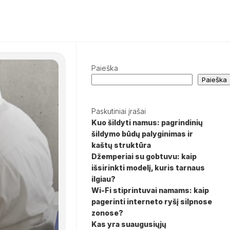
Paieška
Paieška
Paskutiniai įrašai
Kuo šildyti namus: pagrindinių
šildymo būdų palyginimas ir
kaštų struktūra
Džemperiai su gobtuvu: kaip
išsirinkti modelį, kuris tarnaus
ilgiau?
Wi-Fi stiprintuvai namams: kaip
pagerinti interneto ryšį silpnose
zonose?
Kas yra suaugusiųjų