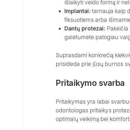
išlaikyti veido formą ir ne
Implantai:
tarnauja kaip d
fiksuotiems arba išimami
Dantų protezai:
Pakeičia 
galėtumėte patogiau valgyt
Suprasdami konkrečią kiekvieno
prisideda prie jūsų burnos sv
Pritaikymo svarba
Pritaikymas yra labai svarb
odontologas pritaikys protezą t
optimalų veikimą bei komfort