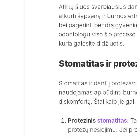
Atlikę šiuos svarbiausius dan
atkurti šypseną ir burnos ert
bei pagerinti bendrą gyven
odontologu viso šio proceso 
kuria galėsite didžiuotis.
Stomatitas ir prot
Stomatitas ir dantų protezavi
naudojamas apibūdinti burno
diskomfortą. Štai kaip jie gali 
Protezinis
stomatitas
:
Tai
protezų nešiojimu. Jei pro