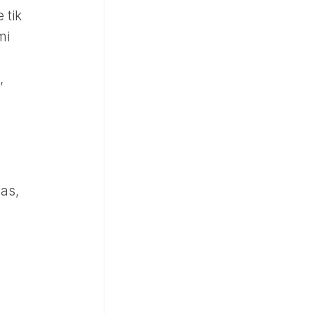
 tik
mi
,
nas,