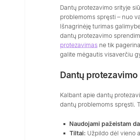
Dantų protezavimo srityje si
problemoms spręsti – nuo vaini
Išnagrinėję turimas galimybe
dantų protezavimo sprendimą
protezavimas
ne tik pagerina
galite mėgautis visaverčiu g
Dantų protezavimo 
Kalbant apie dantų protezavim
dantų problemoms spręsti. T
Naudojami pažeistam danč
Tiltai:
Užpildo dėl vieno 