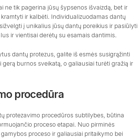
ai ne tik pagerina jūsų šypsenos išvaizdą, bet ir
 kramtyti ir kalbėti. Individualizuodamas dantų
žvelgti į unikalius jūsų dantų poreikius ir pasiūlyti
us ir vientisai derėtų su esamais dantimis.
kytus dantų protezus, galite iš esmės susigrąžinti
i gerą burnos sveikatą, o galiausiai turėti gražią ir
imo procedūra
antų protezavimo procedūros subtilybes, būtina
sformuojančio proceso etapai. Nuo pirminės
i gamybos proceso ir galiausiai pritaikymo bei