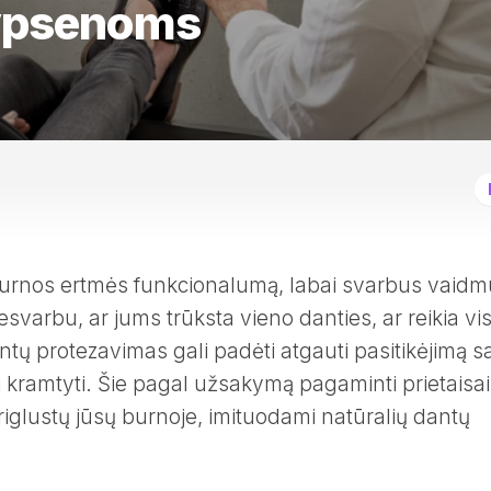
ypsenoms
r burnos ertmės funkcionalumą, labai svarbus vaid
svarbu, ar jums trūksta vieno danties, ar reikia vi
tų protezavimas gali padėti atgauti pasitikėjimą s
 kramtyti. Šie pagal užsakymą pagaminti prietaisai
priglustų jūsų burnoje, imituodami natūralių dantų