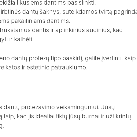
leidžia likusiems dantims pasislinkti.
irbtinės dantų šaknys, suteikdamos tvirtą pagrind
ems pakaitiniams dantims.
trūkstamus dantis ir aplinkinius audinius, kad
i ir kalbėti.
 dantų protezų tipo paskirtį, galite įvertinti, kaip 
eikatos ir estetinio patrauklumo.
us dantų protezavimo veiksmingumui. Jūsų
aip, kad jis idealiai tiktų jūsų burnai ir užtikrintų
ą.