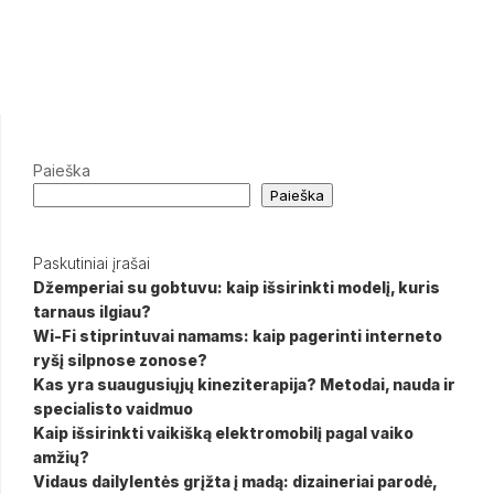
Paieška
Paieška
Paskutiniai įrašai
Džemperiai su gobtuvu: kaip išsirinkti modelį, kuris
tarnaus ilgiau?
Wi-Fi stiprintuvai namams: kaip pagerinti interneto
ryšį silpnose zonose?
Kas yra suaugusiųjų kineziterapija? Metodai, nauda ir
specialisto vaidmuo
Kaip išsirinkti vaikišką elektromobilį pagal vaiko
amžių?
Vidaus dailylentės grįžta į madą: dizaineriai parodė,