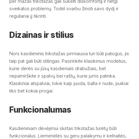
per mažas trikotažas gali sukelti diskomfortą ir netgi
sveikatos problemų. Todėl svarbu žinoti savo dydį ir
reguliariai jį tikrinti.
Dizainas ir stilius
Nors kasdieninis trikotažas pirmiausia turi būti patogus, jis
taip pat gali būti stilingas. Pasirinkite klasikinius modelius,
kurie derės su jūsų kasdieniais drabužiais, bet
nepamirškite ir spalvų bei raštų, kurie jums patinka.
Klasikiniai atspalviai, tokie kaip juoda, balta ir nude, puikiai
tiks bet kokiai progai.
Funkcionalumas
Kasdieniniam dėvėjimui skirtas trikotažas turėtų būti
funkcionalus. Liemenėlės su geru palaikymu ir kelnaitės,