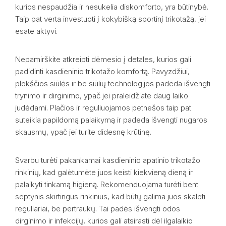
kurios nespaudžia ir nesukelia diskomforto, yra būtinybė.
Taip pat verta investuoti į kokybišką sportinį trikotažą, jei
esate aktyvi.
Nepamirškite atkreipti dėmesio į detales, kurios gali
padidinti kasdieninio trikotažo komfortą. Pavyzdžiui,
plokščios siūlės ir be siūlių technologijos padeda išvengti
trynimo ir dirginimo, ypač jei praleidžiate daug laiko
judėdami. Plačios ir reguliuojamos petnešos taip pat
suteikia papildomą palaikymą ir padeda išvengti nugaros
skausmų, ypač jei turite didesnę krūtinę.
Svarbu turėti pakankamai kasdieninio apatinio trikotažo
rinkinių, kad galėtumėte juos keisti kiekvieną dieną ir
palaikyti tinkamą higieną. Rekomenduojama turėti bent
septynis skirtingus rinkinius, kad būtų galima juos skalbti
reguliariai, be pertraukų. Tai padės išvengti odos
dirginimo ir infekcijų, kurios gali atsirasti dėl ilgalaikio