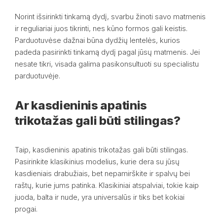
Norint išsirinkti tinkamą dydį, svarbu žinoti savo matmenis
ir reguliariai juos tikrinti, nes kūno formos gali keistis.
Parduotuvėse dažnai būna dydžių lentelės, kurios
padeda pasirinkti tinkamą dydį pagal jūsų matmenis. Jei
nesate tikri, visada galima pasikonsultuoti su specialistu
parduotuvėje.
Ar kasdieninis apatinis
trikotažas gali būti stilingas?
Taip, kasdieninis apatinis trikotažas gali būti stilingas.
Pasirinkite klasikinius modelius, kurie dera su jūsų
kasdieniais drabužiais, bet nepamirškite ir spalvų bei
raštų, kurie jums patinka. Klasikiniai atspalviai, tokie kaip
juoda, balta ir nude, yra universalūs ir tiks bet kokiai
progai.