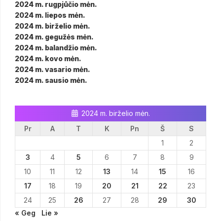
2024 m. rugpjūčio mėn.
2024 m. liepos mėn.
2024 m. birželio mėn.
2024 m. gegužės mėn.
2024 m. balandžio mėn.
2024 m. kovo mėn.
2024 m. vasario mėn.
2024 m. sausio mėn.
2024 m. birželio mėn.
Pr
A
T
K
Pn
Š
S
1
2
3
4
5
6
7
8
9
10
11
12
13
14
15
16
17
18
19
20
21
22
23
24
25
26
27
28
29
30
« Geg
Lie »