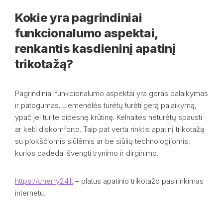
Kokie yra pagrindiniai
funkcionalumo aspektai,
renkantis kasdieninį apatinį
trikotažą?
Pagrindiniai funkcionalumo aspektai yra geras palaikymas
ir patogumas. Liemenėlės turėtų turėti gerą palaikymą,
ypač jei turite didesnę krūtinę. Kelnaitės neturėtų spausti
ar kelti diskomforto. Taip pat verta rinktis apatinį trikotažą
su plokščiomis siūlėmis ar be siūlių technologijomis,
kurios padeda išvengti trynimo ir dirginimo.
https://cherry24.lt
– platus apatinio trikotažo pasirinkimas
internetu.