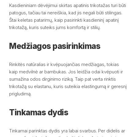
Kasdieniniam dėvėjimui skirtas apatinis trikotažas turi būti
patogus, tačiau tai nereiškia, kad jis negali būti stilingas.
Štai keletas patarimų, kaip pasirinkti kasdieninį apatinį
trikotažą, kuris suteiks jums komfortą ir stilių.
Medžiagos pasirinkimas
Rinkitės natūralias ir kvėpuojančias medžiagas, tokias
kaip medvilnė ar bambukas. Jos leidžia odai kvėpuoti ir
sumažina odos dirginimo riziką. Taip pat verta rinktis
trikotažą su elastanu, kuris suteikia elastingumą ir geresnį
prigludimą.
Tinkamas dydis
Tinkamai parinktas dydis yra labai svarbus. Per didelis ar