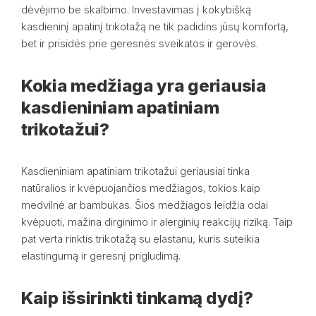
dėvėjimo be skalbimo. Investavimas į kokybišką
kasdieninį apatinį trikotažą ne tik padidins jūsų komfortą,
bet ir prisidės prie geresnės sveikatos ir gerovės.
Kokia medžiaga yra geriausia
kasdieniniam apatiniam
trikotažui?
Kasdieniniam apatiniam trikotažui geriausiai tinka
natūralios ir kvėpuojančios medžiagos, tokios kaip
medvilnė ar bambukas. Šios medžiagos leidžia odai
kvėpuoti, mažina dirginimo ir alerginių reakcijų riziką. Taip
pat verta rinktis trikotažą su elastanu, kuris suteikia
elastingumą ir geresnį prigludimą.
Kaip išsirinkti tinkamą dydį?