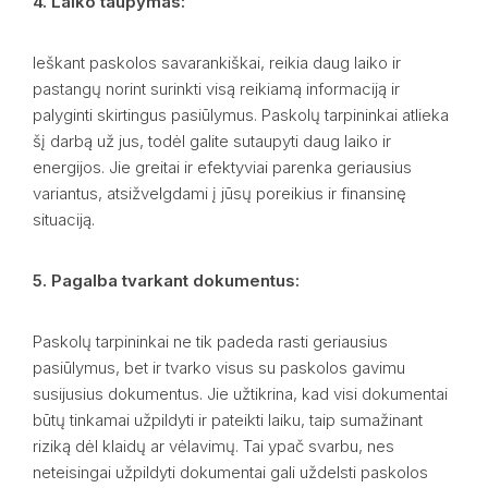
4. Laiko taupymas:
Ieškant paskolos savarankiškai, reikia daug laiko ir
pastangų norint surinkti visą reikiamą informaciją ir
palyginti skirtingus pasiūlymus. Paskolų tarpininkai atlieka
šį darbą už jus, todėl galite sutaupyti daug laiko ir
energijos. Jie greitai ir efektyviai parenka geriausius
variantus, atsižvelgdami į jūsų poreikius ir finansinę
situaciją.
5. Pagalba tvarkant dokumentus:
Paskolų tarpininkai ne tik padeda rasti geriausius
pasiūlymus, bet ir tvarko visus su paskolos gavimu
susijusius dokumentus. Jie užtikrina, kad visi dokumentai
būtų tinkamai užpildyti ir pateikti laiku, taip sumažinant
riziką dėl klaidų ar vėlavimų. Tai ypač svarbu, nes
neteisingai užpildyti dokumentai gali uždelsti paskolos