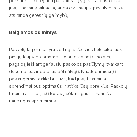
peržiūrėti ir koreguoti paskolos sąlygas, kai pasikeičia
jūsų finansinė situacija, ar pateikti naujus pasiūlymus, kai
atsiranda geresnių galimybių.
Baigiamosios mintys
Paskolų tarpininkai yra vertingas išteklius tiek laiko, tiek
pinigų taupymo prasme. Jie suteikia neįkainojamą
pagalbą ieškant geriausių paskolos pasiūlymų, tvarkant
dokumentus ir derantis dėl sąlygų. Naudodamiesi jų
paslaugomis, galite būti tikri, kad jūsų finansiniai
sprendimai bus optimalūs ir atitiks jūsų poreikius. Paskolų
tarpininkai – tai jūsų kelias į sėkmingus ir finansiškai
naudingus sprendimus.