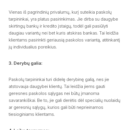
Vienas iš pagrindinių privalumų, kurį suteikia paskolų
tarpininkai, yra platus pasirinkimas. Jie dirba su daugybe
skirtingų bankų ir kredito įstaigų, todėl gali pasiūlyti
daugiau variantų nei bet kuris atskiras bankas. Tai leidžia
klientams pasirinkti geriausią paskolos variantą, atitinkantį
jų individualius poreikius.
3. Derybų galia:
Paskolų tarpininkai turi didelę derybinę galią, nes jie
atstovauja daugybei klientų. Tai leidžia jiems gauti
geresnes paskolos sąlygas nei būtų įmanoma
savarankiškai. Be to, jie gali derėtis dėl specialių nuolaidų
ar geresnių sąlygų, kurios gali būti neprieinamos
tiesioginiams klientams.