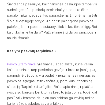
Šiandienos pasaulyje, kai finansinės paslaugos tampa vis
sudėtingesnės, paskolų tarpininkai yra nepakeičiami
pagalbininkai, padedantys paprastiems žmonėms naršyti
šioje sudėtingoje srityje. Jie ne tik palengvina paskolos
paiešką, bet ir padeda sutaupyti tiek laiko, tiek pinigų. Bet
kaip tiksliai jie tai daro? Pažvelkime į jų darbo principus ir
naudą išsamiau.
Kas yra paskolų tarpininkai?
Paskolų tarpininkai
yra finansų specialistai, kurie veikia
kaip tarpininkai tarp paskolos gavėjo ir kredito įstaigų. Jų
pagrindinė užduotis yra padėti klientams rasti geriausias
paskolos sąlygas, atitinkančias jų poreikius ir finansinę
situaciją. Tarpininkai turi gilias žinias apie rinką ir plačius
ryšius su bankais bei kitomis kredito įstaigomis, todėl gali
pasiūlyti klientams daugiau pasirinkimo galimybių nei tie,
kurie ieško paskolos savarankiškai.