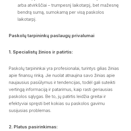
arba atvirkščiai – trumpesnį laikotarpį, bet mažesnę
bendrą sumą, sumokamą per visą paskolos
laikotarpį.
Paskolų tarpininkų paslaugų privalumai
1. Specialistų žinios ir patirtis:
Paskolų tarpininkai yra profesionalai, turintys gilias žinias
apie finansų rinką. Jie nuolat atnaujina savo žinias apie
naujausius pasiūlymus ir tendencijas, todėl gali suteikti
vertingą informaciją ir patarimus, kaip rasti geriausias
paskolos sąlygas. Be to, jų patirtis leidžia greitai ir
efektyviai spręsti bet kokias su paskolos gavimu
susijusias problemas.
2. Platus pasirinkimas: