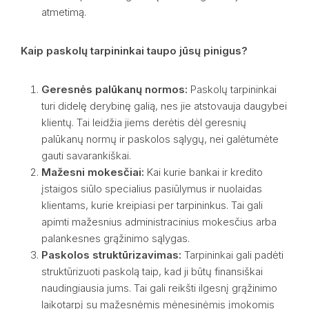
atmetimą.
Kaip paskolų tarpininkai taupo jūsų pinigus?
Geresnės palūkanų normos:
Paskolų tarpininkai
turi didelę derybinę galią, nes jie atstovauja daugybei
klientų. Tai leidžia jiems derėtis dėl geresnių
palūkanų normų ir paskolos sąlygų, nei galėtumėte
gauti savarankiškai.
Mažesni mokesčiai:
Kai kurie bankai ir kredito
įstaigos siūlo specialius pasiūlymus ir nuolaidas
klientams, kurie kreipiasi per tarpininkus. Tai gali
apimti mažesnius administracinius mokesčius arba
palankesnes grąžinimo sąlygas.
Paskolos struktūrizavimas:
Tarpininkai gali padėti
struktūrizuoti paskolą taip, kad ji būtų finansiškai
naudingiausia jums. Tai gali reikšti ilgesnį grąžinimo
laikotarpį su mažesnėmis mėnesinėmis įmokomis