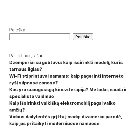
Paieška
Paieška
Paskutiniai įrašai
Džemperiai su gobtuvu: kaip išsirinkti modelį, kuris
tarnaus ilgiau?
Wi-Fi stiprintuvai namams: kaip pagerinti interneto
ryšį silpnose zonose?
Kas yra suaugusiųjų kineziterapija? Metodai, nauda ir
specialisto vaidmuo
Kaip išsirinkti vaikišką elektromobilį pagal vaiko
amžių?
Vidaus dailylentės grįžta į madą: dizaineriai parodė,
kaip jas pritaikyti moderniuose namuose