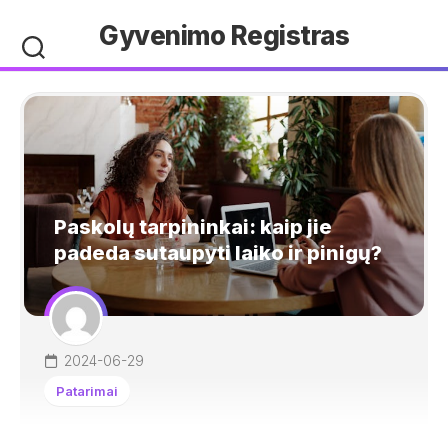
Skip
Gyvenimo Registras
to
content
Paskolų tarpininkai: kaip jie
padeda sutaupyti laiko ir pinigų?
2024-06-29
Patarimai