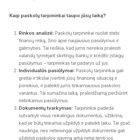
Kaip paskolų tarpininkai taupo jūsų laiką?
Rinkos analizė:
Paskolų tarpininkai nuolat stebi
finansų rinką, žino apie naujausius pasiūlymus ir
galimybes. Tai reiškia, kad jums nereikia praleisti
valandų tyrinėjant skirtingų bankų ir kredito įstaigų
pasiūlymus – tarpininkas tai padarys už jus.
Individualūs pasiūlymai:
Paskolų tarpininkai gali
greitai ir tiksliai įvertinti jūsų finansinę situaciją ir
poreikius, ir pateikti jums tinkamiausius paskolos
variantus. Tai sumažina laiką, praleidžiamą peržiūrint
netinkamus pasiūlymus.
Dokumentų tvarkymas:
Tarpininkai padeda
sutvarkyti visus reikalingus dokumentus, užtikrina,
kad jie būtų tinkamai užpildyti ir pateikti laiku. Tai ypač
naudinga, nes neteisingai užpildyti dokumentai gali
uždelsti paskolos gavimą arba netgi lemti jos