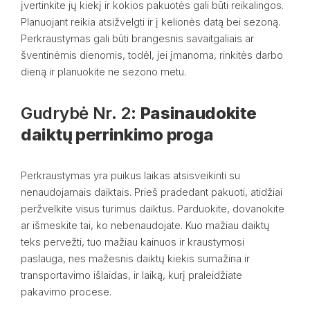
įvertinkite jų kiekį ir kokios pakuotės gali būti reikalingos.
Planuojant reikia atsižvelgti ir į kelionės datą bei sezoną.
Perkraustymas gali būti brangesnis savaitgaliais ar
šventinėmis dienomis, todėl, jei įmanoma, rinkitės darbo
dieną ir planuokite ne sezono metu.
Gudrybė Nr. 2:
Pasinaudokite
daiktų perrinkimo proga
Perkraustymas yra puikus laikas atsisveikinti su
nenaudojamais daiktais. Prieš pradedant pakuoti, atidžiai
peržvelkite visus turimus daiktus. Parduokite, dovanokite
ar išmeskite tai, ko nebenaudojate. Kuo mažiau daiktų
teks pervežti, tuo mažiau kainuos ir kraustymosi
paslauga, nes mažesnis daiktų kiekis sumažina ir
transportavimo išlaidas, ir laiką, kurį praleidžiate
pakavimo procese.