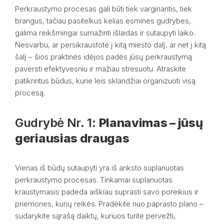
Perkraustymo procesas gali būti tiek varginantis, tiek
brangus, tačiau pasitelkus kelias esmines gudrybes,
galima reikšmingai sumažinti išlaidas ir sutaupyti laiko.
Nesvarbu, ar persikraustote į kitą miesto dalį, ar net į kitą
šalį – šios praktinės idėjos padės jūsų perkraustymą
paversti efektyvesniu ir mažiau stresuotu. Atraskite
patikrintus būdus, kurie leis sklandžiai organizuoti visą
procesą.
Gudrybė Nr. 1:
Planavimas – jūsų
geriausias draugas
Vienas iš būdų sutaupyti yra iš anksto suplanuotas
perkraustymo procesas. Tinkamai suplanuotas
kraustymasis padeda aiškiau suprasti savo poreikius ir
priemones, kurių reikės. Pradėkite nuo paprasto plano –
sudarykite sąrašą daiktų, kuriuos turite pervežti,