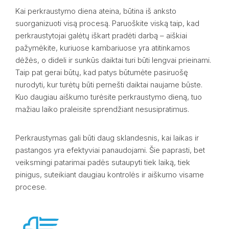
Kai perkraustymo diena ateina, būtina iš anksto
suorganizuoti visą procesą. Paruoškite viską taip, kad
perkraustytojai galėtų iškart pradėti darbą – aiškiai
pažymėkite, kuriuose kambariuose yra atitinkamos
dėžės, o dideli ir sunkūs daiktai turi būti lengvai prieinami.
Taip pat gerai būtų, kad patys būtumėte pasiruošę
nurodyti, kur turėtų būti pernešti daiktai naujame būste.
Kuo daugiau aiškumo turėsite perkraustymo dieną, tuo
mažiau laiko praleisite sprendžiant nesusipratimus.
Perkraustymas gali būti daug sklandesnis, kai laikas ir
pastangos yra efektyviai panaudojami. Šie paprasti, bet
veiksmingi patarimai padės sutaupyti tiek laiką, tiek
pinigus, suteikiant daugiau kontrolės ir aiškumo visame
procese.