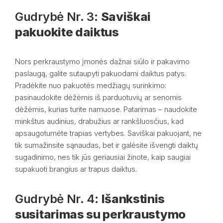
Gudrybė Nr. 3:
Saviškai
pakuokite daiktus
Nors perkraustymo įmonės dažnai siūlo ir pakavimo
paslaugą, galite sutaupyti pakuodami daiktus patys.
Pradėkite nuo pakuotės medžiagų surinkimo:
pasinaudokite dėžėmis iš parduotuvių ar senomis
dėžėmis, kurias turite namuose. Patarimas – naudokite
minkštus audinius, drabužius ar rankšluosčius, kad
apsaugotumėte trapias vertybes. Saviškai pakuojant, ne
tik sumažinsite sąnaudas, bet ir galėsite išvengti daiktų
sugadinimo, nes tik jūs geriausiai žinote, kaip saugiai
supakuoti brangius ar trapus daiktus.
Gudrybė Nr. 4:
Išankstinis
susitarimas su perkraustymo