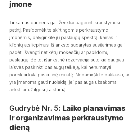
įmone
Tinkamas partneris gali ženkliai pagerinti kraustymosi
patirtį. Pasidomėkite skirtingomis perkraustymo
įmonėmis, palyginkite jų paslaugų spektrą, kainas ir
klientų atsiliepimus. Iš anksto sudarytas susitarimas gali
padėti išvengti netikėtų mokesčių ar papildomų
paslaugų. Be to, išankstinė rezervacija suteikia daugiau
laisvės pasirinkti paslaugų teikėją, kai nenumatyti
poreikiai kyla paskutinę minutę. Nepamirškite paklausti, ar
yra įmanoma gauti nuolaidą, jei paslauga užsakoma
anksti ar už ilgesnį atstumą.
Gudrybė Nr. 5:
Laiko planavimas
ir organizavimas perkraustymo
dieną