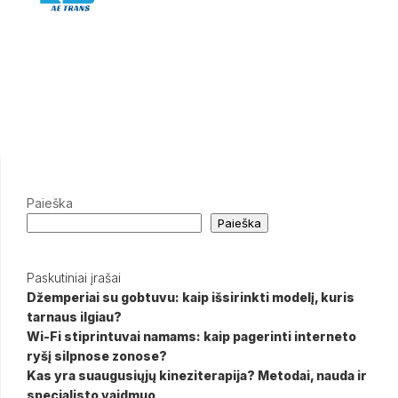
Paieška
Paieška
Paskutiniai įrašai
Džemperiai su gobtuvu: kaip išsirinkti modelį, kuris
tarnaus ilgiau?
Wi-Fi stiprintuvai namams: kaip pagerinti interneto
ryšį silpnose zonose?
Kas yra suaugusiųjų kineziterapija? Metodai, nauda ir
specialisto vaidmuo