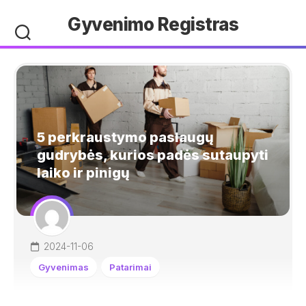
Skip
Gyvenimo Registras
to
content
5 perkraustymo paslaugų
gudrybės, kurios padės sutaupyti
laiko ir pinigų
2024-11-06
Gyvenimas
Patarimai