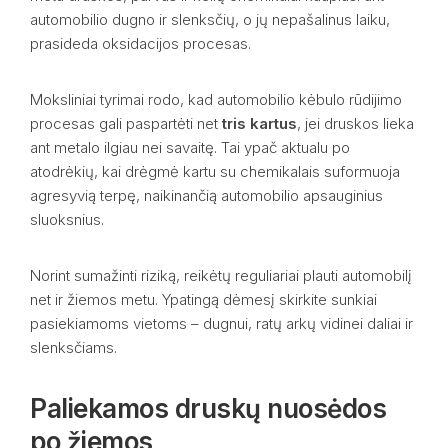
automobilio dugno ir slenksčių, o jų nepašalinus laiku,
prasideda oksidacijos procesas.
Moksliniai tyrimai rodo, kad automobilio kėbulo rūdijimo
procesas gali paspartėti net
tris kartus
, jei druskos lieka
ant metalo ilgiau nei savaitę. Tai ypač aktualu po
atodrėkių, kai drėgmė kartu su chemikalais suformuoja
agresyvią terpę, naikinančią automobilio apsauginius
sluoksnius.
Norint sumažinti riziką, reikėtų reguliariai plauti automobilį
net ir žiemos metu. Ypatingą dėmesį skirkite sunkiai
pasiekiamoms vietoms – dugnui, ratų arkų vidinei daliai ir
slenksčiams.
Paliekamos druskų nuosėdos
po žiemos