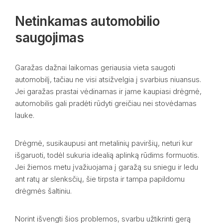
Netinkamas automobilio
saugojimas
Garažas dažnai laikomas geriausia vieta saugoti
automobilį, tačiau ne visi atsižvelgia į svarbius niuansus.
Jei garažas prastai vėdinamas ir jame kaupiasi drėgmė,
automobilis gali pradėti rūdyti greičiau nei stovėdamas
lauke.
Drėgmė, susikaupusi ant metalinių paviršių, neturi kur
išgaruoti, todėl sukuria idealią aplinką rūdims formuotis.
Jei žiemos metu įvažiuojama į garažą su sniegu ir ledu
ant ratų ar slenksčių, šie tirpsta ir tampa papildomu
drėgmės šaltiniu.
Norint išvengti šios problemos, svarbu užtikrinti gerą