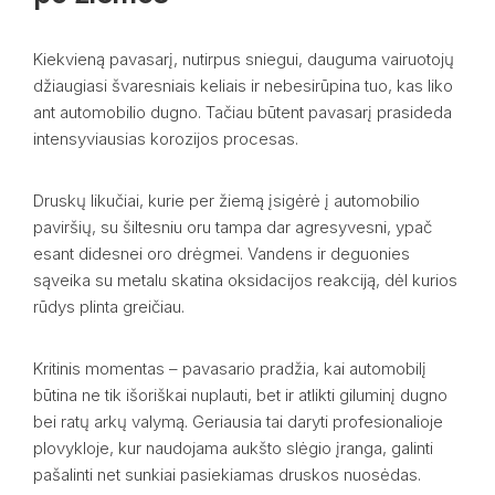
Kiekvieną pavasarį, nutirpus sniegui, dauguma vairuotojų
džiaugiasi švaresniais keliais ir nebesirūpina tuo, kas liko
ant automobilio dugno. Tačiau būtent pavasarį prasideda
intensyviausias korozijos procesas.
Druskų likučiai, kurie per žiemą įsigėrė į automobilio
paviršių, su šiltesniu oru tampa dar agresyvesni, ypač
esant didesnei oro drėgmei. Vandens ir deguonies
sąveika su metalu skatina oksidacijos reakciją, dėl kurios
rūdys plinta greičiau.
Kritinis momentas – pavasario pradžia, kai automobilį
būtina ne tik išoriškai nuplauti, bet ir atlikti giluminį dugno
bei ratų arkų valymą. Geriausia tai daryti profesionalioje
plovykloje, kur naudojama aukšto slėgio įranga, galinti
pašalinti net sunkiai pasiekiamas druskos nuosėdas.