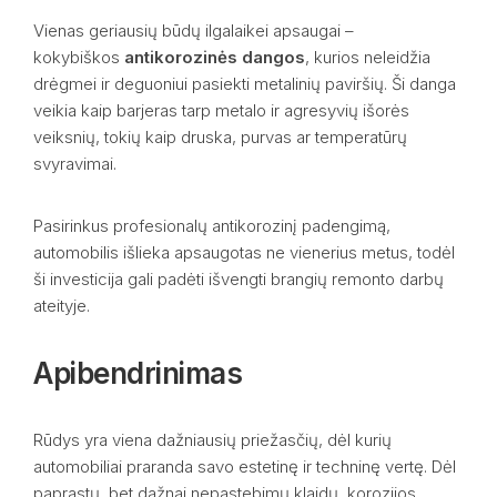
Vienas geriausių būdų ilgalaikei apsaugai –
kokybiškos
antikorozinės dangos
, kurios neleidžia
drėgmei ir deguoniui pasiekti metalinių paviršių. Ši danga
veikia kaip barjeras tarp metalo ir agresyvių išorės
veiksnių, tokių kaip druska, purvas ar temperatūrų
svyravimai.
Pasirinkus profesionalų antikorozinį padengimą,
automobilis išlieka apsaugotas ne vienerius metus, todėl
ši investicija gali padėti išvengti brangių remonto darbų
ateityje.
Apibendrinimas
Rūdys yra viena dažniausių priežasčių, dėl kurių
automobiliai praranda savo estetinę ir techninę vertę. Dėl
paprastų, bet dažnai nepastebimų klaidų, korozijos