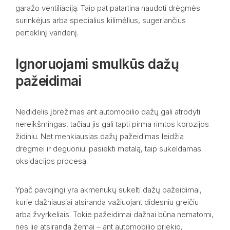
garažo ventiliaciją. Taip pat patartina naudoti drėgmės
surinkėjus arba specialius kilimėlius, sugeriančius
perteklinį vandenį.
Ignoruojami smulkūs dažų
pažeidimai
Nedidelis įbrėžimas ant automobilio dažų gali atrodyti
nereikšmingas, tačiau jis gali tapti pirma rimtos korozijos
židiniu. Net menkiausias dažų pažeidimas leidžia
drėgmei ir deguoniui pasiekti metalą, taip sukeldamas
oksidacijos procesą.
Ypač pavojingi yra akmenukų sukelti dažų pažeidimai,
kurie dažniausiai atsiranda važiuojant didesniu greičiu
arba žvyrkeliais. Tokie pažeidimai dažnai būna nematomi,
nes jie atsiranda žemai – ant automobilio priekio,