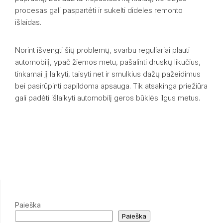
procesas gali paspartėti ir sukelti dideles remonto
išlaidas.
Norint išvengti šių problemų, svarbu reguliariai plauti
automobilį, ypač žiemos metu, pašalinti druskų likučius,
tinkamai jį laikyti, taisyti net ir smulkius dažų pažeidimus
bei pasirūpinti papildoma apsauga. Tik atsakinga priežiūra
gali padėti išlaikyti automobilį geros būklės ilgus metus.
Paieška
Paieška