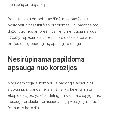
slenksčių ar ratų arkų.
Reguliarus automobilio apžiūrėjimas padės laiku
pastebėti ir pašalinti šias problemas. Jei pastebėjote
dažų įtrūkimus ar įbrėžimus, rekomenduojama juos
uždažyti specialiais korekciniais dažais arba atlikti
profesionalų padengimą apsaugine danga.
Nesirūpinama papildoma
apsauga nuo korozijos
Nors gamintojai automobilius padengia apsauginiu
sluoksniu, ši danga nėra amžina. Po kelerių metų
eksploatacijos, ypač sudėtingomis klimato sąlygomis,
apsauginiai sluoksniai nusidėvi, o jų vietoje gali pradėti
formuotis korozija.