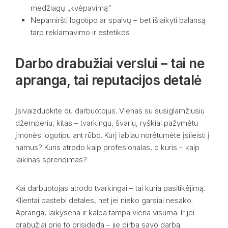
medžiagų „kvėpavimą“
Nepamiršti logotipo ar spalvų – bet išlaikyti balansą
tarp reklamavimo ir estetikos
Darbo drabužiai verslui – tai ne
apranga, tai reputacijos detalė
Įsivaizduokite du darbuotojus. Vienas su susiglamžiusiu
džemperiu, kitas – tvarkingu, švariu, ryškiai pažymėtu
įmonės logotipu ant rūbo. Kurį labiau norėtumėte įsileisti į
namus? Kuris atrodo kaip profesionalas, o kuris – kaip
laikinas sprendimas?
Kai darbuotojas atrodo tvarkingai – tai kuria pasitikėjimą.
Klientai pastebi detales, net jei nieko garsiai nesako.
Apranga, laikysena ir kalba tampa viena visuma. Ir jei
drabužiai prie to prisideda – jie dirba savo darbą.