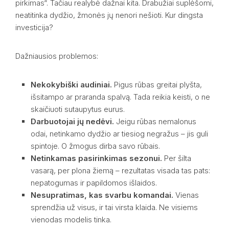
pirkimas“. Tačiau realybė dažnai kita. Drabužiai suplėšomi,
neatitinka dydžio, žmonės jų nenori nešioti. Kur dingsta
investicija?
Dažniausios problemos:
Nekokybiški audiniai.
Pigus rūbas greitai plyšta,
išsitampo ar praranda spalvą. Tada reikia keisti, o ne
skaičiuoti sutaupytus eurus.
Darbuotojai jų nedėvi.
Jeigu rūbas nemalonus
odai, netinkamo dydžio ar tiesiog negražus – jis guli
spintoje. O žmogus dirba savo rūbais.
Netinkamas pasirinkimas sezonui.
Per šilta
vasarą, per plona žiemą – rezultatas visada tas pats:
nepatogumas ir papildomos išlaidos.
Nesupratimas, kas svarbu komandai.
Vienas
sprendžia už visus, ir tai virsta klaida. Ne visiems
vienodas modelis tinka.