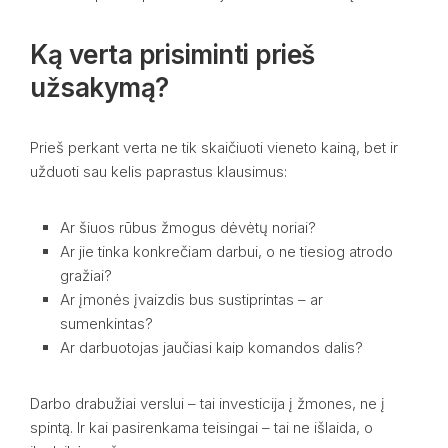
Ką verta prisiminti prieš
užsakymą?
Prieš perkant verta ne tik skaičiuoti vieneto kainą, bet ir
užduoti sau kelis paprastus klausimus:
Ar šiuos rūbus žmogus dėvėtų noriai?
Ar jie tinka konkrečiam darbui, o ne tiesiog atrodo
gražiai?
Ar įmonės įvaizdis bus sustiprintas – ar
sumenkintas?
Ar darbuotojas jaučiasi kaip komandos dalis?
Darbo drabužiai verslui – tai investicija į žmones, ne į
spintą. Ir kai pasirenkama teisingai – tai ne išlaida, o