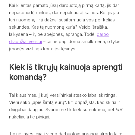
Kai klientas pamato jūsų darbuotoją pirmą kartą, jis dar
nepaspaudė rankos, dar nepaklausė kainos. Bet jis jau
turi nuomonę. Ir ji dažnai susiformuoja vos per kelias
sekundes. Kas tą nuomonę kuria? Veido išraiška,
laikysena – ir, be abejonės, apranga. Todėl
darbo
drabužiai verslui
– tai ne papildoma smulkmena, o tylus
įmonės vizitinės kortelės tęsinys.
Kiek iš tikrųjų kainuoja aprengti
komandą?
Tai klausimas, į kurį verslininkai atsako labai skirtingai.
Vieni sako „apie šimtą eurų“, kiti pripažįsta, kad skiria ir
dvigubai daugiau. Svarbu ne tik kiek sumokama, bet
kur
nukeliauja tie pinigai.
Tipinė investicija į vieno darbuotojo aprangą atrodo taip: