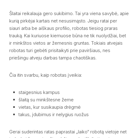
Šlaitai reikalauja gero sukibimo. Tai yra viena savybė, apie
kurią pirkėjai kartais net nesusimąsto. Jeigu ratai per
siauri arba be aiškaus profilio, robotas tiesiog praras
trauką. Kai kuriuose kiemuose būna ne tik nuolydžiai, bet
ir minkštos vietos ar žemesnis gruntas. Tokiais atvejais
robotas turi gebėti prisitaikyti prie paviršiaus, nes
priešingu atveju darbas tampa chaotiškas.
Čia itin svarbu, kaip robotas įveikia:
staigesnius kampus
šlaitą su minkštesne žeme
vietas, kur susikaupia drėgmė
takus, įdubimus ir nelygius ruožus
Gerai suderintas ratas paprastai „laiko“ robotą vietoje net