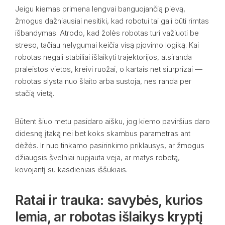
Jeigu kiemas primena lengvai banguojančią pievą,
žmogus dažniausiai nesitiki, kad robotui tai gali būti rimtas
išbandymas. Atrodo, kad žolės robotas turi važiuoti be
streso, tačiau nelygumai keičia visą pjovimo logiką. Kai
robotas negali stabiliai išlaikyti trajektorijos, atsiranda
praleistos vietos, kreivi ruožai, o kartais net siurprizai —
robotas slysta nuo šlaito arba sustoja, nes randa per
stačią vietą.
Būtent šiuo metu pasidaro aišku, jog kiemo paviršius daro
didesnę įtaką nei bet koks skambus parametras ant
dėžės. Ir nuo tinkamo pasirinkimo priklausys, ar žmogus
džiaugsis švelniai nupjauta veja, ar matys robotą,
kovojantį su kasdieniais iššūkiais.
Ratai ir trauka: savybės, kurios
lemia, ar robotas išlaikys kryptį