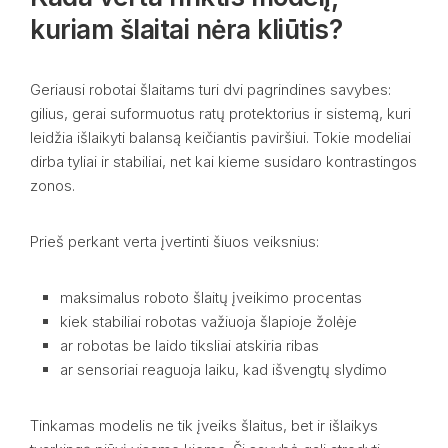
kuriam šlaitai nėra kliūtis?
Geriausi robotai šlaitams turi dvi pagrindines savybes:
gilius, gerai suformuotus ratų protektorius ir sistemą, kuri
leidžia išlaikyti balansą keičiantis paviršiui. Tokie modeliai
dirba tyliai ir stabiliai, net kai kieme susidaro kontrastingos
zonos.
Prieš perkant verta įvertinti šiuos veiksnius:
maksimalus roboto šlaitų įveikimo procentas
kiek stabiliai robotas važiuoja šlapioje žolėje
ar robotas be laido tiksliai atskiria ribas
ar sensoriai reaguoja laiku, kad išvengtų slydimo
Tinkamas modelis ne tik įveiks šlaitus, bet ir išlaikys