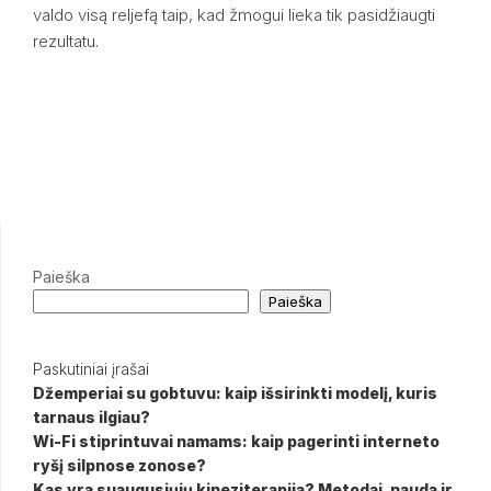
valdo visą reljefą taip, kad žmogui lieka tik pasidžiaugti
rezultatu.
Paieška
Paieška
Paskutiniai įrašai
Džemperiai su gobtuvu: kaip išsirinkti modelį, kuris
tarnaus ilgiau?
Wi-Fi stiprintuvai namams: kaip pagerinti interneto
ryšį silpnose zonose?
Kas yra suaugusiųjų kineziterapija? Metodai, nauda ir