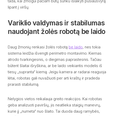
tada, kai žmogui pačiam būtų sunku išlaikyti pusiausvyrą
lipant į viršų.
Variklio valdymas ir stabilumas
naudojant žolės robotą be laido
Daug žmonių renkasi žolės robotą
be laido
, nes tokia
sistema leidžia išvengti perimetro montavimo. Kiemas
atrodo tvarkingesnis, o diegimas paprastesnis. Tačiau
būtent šlaitai išryškina, ar be laido veikiantis modelis iš
tiesų „supranta“ kiemą. Jeigu kamera ar radarai reaguoja
lėtai, robotas gali nuvažiuoti per arti kraštų ir pradeda
prarasti stabilumą.
Nelygios vietos reikalauja greito reakcijos. Kai robotas
geba analizuoti paviršių, jis neatlieka staigių manevrų,
kurie jį „numeta“ nuo šlaito. Tai duoda daug ramybės,