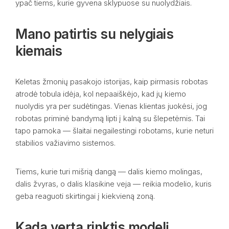
ypač tiems, kurie gyvena sklypuose su nuolydžiais.
Mano patirtis su nelygiais
kiemais
Keletas žmonių pasakojo istorijas, kaip pirmasis robotas
atrodė tobula idėja, kol nepaaiškėjo, kad jų kiemo
nuolydis yra per sudėtingas. Vienas klientas juokėsi, jog
robotas priminė bandymą lipti į kalną su šlepetėmis. Tai
tapo pamoka — šlaitai negailestingi robotams, kurie neturi
stabilios važiavimo sistemos.
Tiems, kurie turi mišrią dangą — dalis kiemo molingas,
dalis žvyras, o dalis klasikine veja — reikia modelio, kuris
geba reaguoti skirtingai į kiekvieną zoną.
Kada verta rinktis modelį,