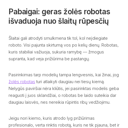
Pabaigai: geras žolės robotas
išvaduoja nuo šlaitų rūpesčių
Šlaitai gali atrodyti smulkmena tik tol, kol neįdiegiate
roboto. Visi pajunta skirtumą vos po kelių dienų. Robotas,
kuris stabiliai važiuoja, sukuria ramybę — žmogus
supranta, kad veja prižiūrima be pastangų.
Pasirinkimas tarp modelių tampa lengvesnis, kai žinai, jog
žolės robotas
turi atlaikyti daugiau nei tiesų kiemą.
Nelygūs paviršiai nėra kliūtis, jei pasirinktas modelis geba
reaguoti į juos sklandžiai, o robotas be laido suteikia dar
daugiau laisvės, nes nereikia rūpintis ribų vedžiojimu.
Jeigu nori kiemo, kuris atrodo lyg prižiūrimas
profesionalo, verta rinktis robotą, kuris ne tik pjauna, bet ir