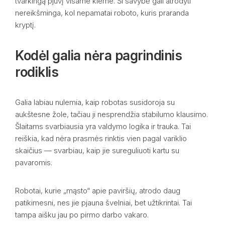
tvarkingą pjūvį visame kieme. Ši savybė gali atrodyti
nereikšminga, kol nepamatai roboto, kuris praranda
kryptį.
Kodėl galia nėra pagrindinis
rodiklis
Galia labiau nulemia, kaip robotas susidoroja su
aukštesne žole, tačiau ji nesprendžia stabilumo klausimo.
Šlaitams svarbiausia yra valdymo logika ir trauka. Tai
reiškia, kad nėra prasmės rinktis vien pagal variklio
skaičius — svarbiau, kaip jie sureguliuoti kartu su
pavaromis.
Robotai, kurie „mąsto“ apie paviršių, atrodo daug
patikimesni, nes jie pjauna švelniai, bet užtikrintai. Tai
tampa aišku jau po pirmo darbo vakaro.