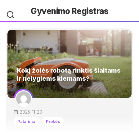
Skip
Gyvenimo Registras
to
content
Kokį žolės robotą rinktis šlaitams
ir nelygiems kiemams?
2025-11-20
Patarimai
Prekės