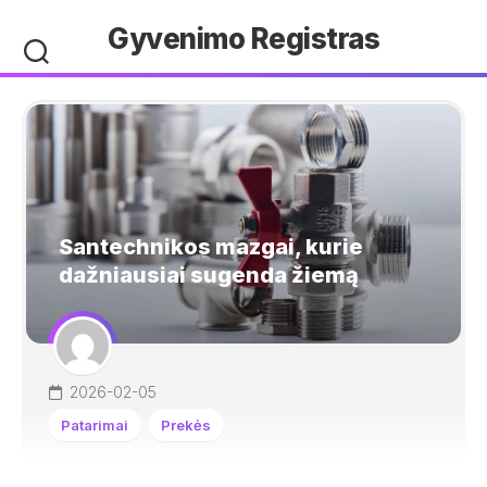
Skip
Gyvenimo Registras
to
content
Santechnikos mazgai, kurie
dažniausiai sugenda žiemą
2026-02-05
Patarimai
Prekės