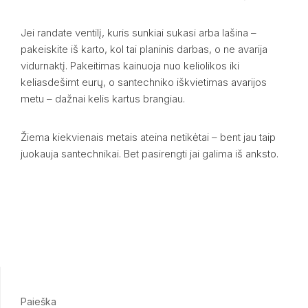
Jei randate ventilį, kuris sunkiai sukasi arba lašina –
pakeiskite iš karto, kol tai planinis darbas, o ne avarija
vidurnaktį. Pakeitimas kainuoja nuo keliolikos iki
keliasdešimt eurų, o santechniko iškvietimas avarijos
metu – dažnai kelis kartus brangiau.
Žiema kiekvienais metais ateina netikėtai – bent jau taip
juokauja santechnikai. Bet pasirengti jai galima iš anksto.
Paieška