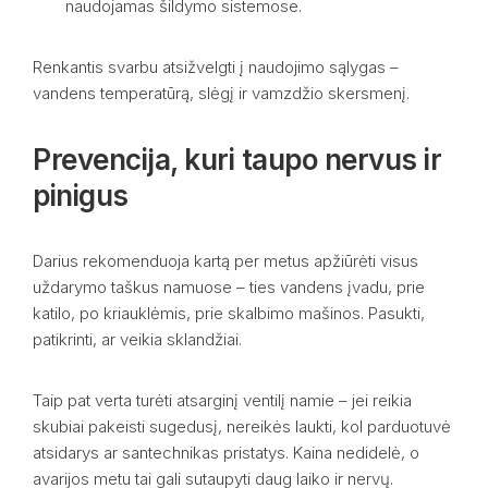
naudojamas šildymo sistemose.
Renkantis svarbu atsižvelgti į naudojimo sąlygas –
vandens temperatūrą, slėgį ir vamzdžio skersmenį.
Prevencija, kuri taupo nervus ir
pinigus
Darius rekomenduoja kartą per metus apžiūrėti visus
uždarymo taškus namuose – ties vandens įvadu, prie
katilo, po kriauklėmis, prie skalbimo mašinos. Pasukti,
patikrinti, ar veikia sklandžiai.
Taip pat verta turėti atsarginį ventilį namie – jei reikia
skubiai pakeisti sugedusį, nereikės laukti, kol parduotuvė
atsidarys ar santechnikas pristatys. Kaina nedidelė, o
avarijos metu tai gali sutaupyti daug laiko ir nervų.