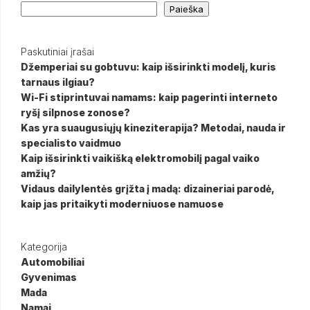
Paieška
Paskutiniai įrašai
Džemperiai su gobtuvu: kaip išsirinkti modelį, kuris
tarnaus ilgiau?
Wi-Fi stiprintuvai namams: kaip pagerinti interneto
ryšį silpnose zonose?
Kas yra suaugusiųjų kineziterapija? Metodai, nauda ir
specialisto vaidmuo
Kaip išsirinkti vaikišką elektromobilį pagal vaiko
amžių?
Vidaus dailylentės grįžta į madą: dizaineriai parodė,
kaip jas pritaikyti moderniuose namuose
Kategorija
Automobiliai
Gyvenimas
Mada
Namai