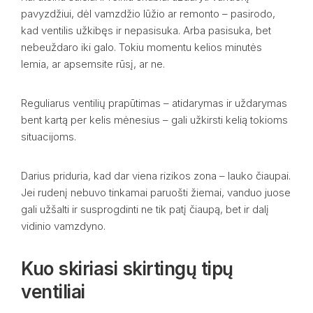
pavyzdžiui, dėl vamzdžio lūžio ar remonto – pasirodo,
kad ventilis užkibęs ir nepasisuka. Arba pasisuka, bet
nebeuždaro iki galo. Tokiu momentu kelios minutės
lemia, ar apsemsite rūsį, ar ne.
Reguliarus ventilių prapūtimas – atidarymas ir uždarymas
bent kartą per kelis mėnesius – gali užkirsti kelią tokioms
situacijoms.
Darius priduria, kad dar viena rizikos zona – lauko čiaupai.
Jei rudenį nebuvo tinkamai paruošti žiemai, vanduo juose
gali užšalti ir susprogdinti ne tik patį čiaupą, bet ir dalį
vidinio vamzdyno.
Kuo skiriasi skirtingų tipų
ventiliai