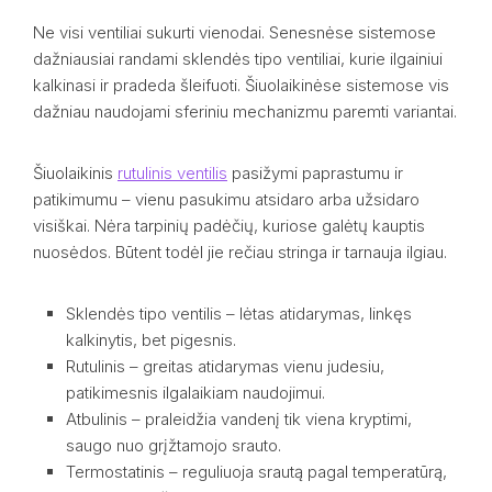
Ne visi ventiliai sukurti vienodai. Senesnėse sistemose
dažniausiai randami sklendės tipo ventiliai, kurie ilgainiui
kalkinasi ir pradeda šleifuoti. Šiuolaikinėse sistemose vis
dažniau naudojami sferiniu mechanizmu paremti variantai.
Šiuolaikinis
rutulinis ventilis
pasižymi paprastumu ir
patikimumu – vienu pasukimu atsidaro arba užsidaro
visiškai. Nėra tarpinių padėčių, kuriose galėtų kauptis
nuosėdos. Būtent todėl jie rečiau stringa ir tarnauja ilgiau.
Sklendės tipo ventilis – lėtas atidarymas, linkęs
kalkinytis, bet pigesnis.
Rutulinis – greitas atidarymas vienu judesiu,
patikimesnis ilgalaikiam naudojimui.
Atbulinis – praleidžia vandenį tik viena kryptimi,
saugo nuo grįžtamojo srauto.
Termostatinis – reguliuoja srautą pagal temperatūrą,