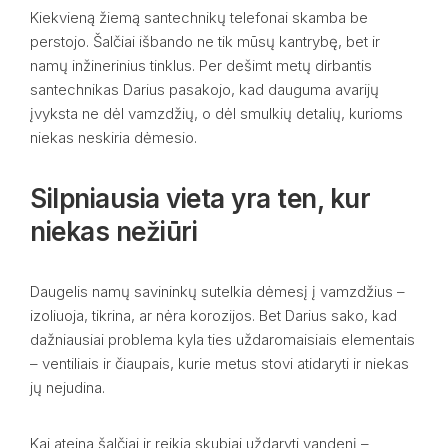
Kiekvieną žiemą santechnikų telefonai skamba be
perstojo. Šalčiai išbando ne tik mūsų kantrybę, bet ir
namų inžinerinius tinklus. Per dešimt metų dirbantis
santechnikas Darius pasakojo, kad dauguma avarijų
įvyksta ne dėl vamzdžių, o dėl smulkių detalių, kurioms
niekas neskiria dėmesio.
Silpniausia vieta yra ten, kur
niekas nežiūri
Daugelis namų savininkų sutelkia dėmesį į vamzdžius –
izoliuoja, tikrina, ar nėra korozijos. Bet Darius sako, kad
dažniausiai problema kyla ties uždaromaisiais elementais
– ventiliais ir čiaupais, kurie metus stovi atidaryti ir niekas
jų nejudina.
Kai ateina šalčiai ir reikia skubiai uždaryti vandenį –