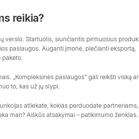
ms reikia?
 verslo. Startuolis, siunčiantis pirmuosius produk
ios paslaugos. Auganti įmonė, plečianti eksportą,
o paketo.
nais. „Kompleksinės paslaugos” gali reikšti viską a
uo to, kas už jų slypi.
funkcijas atliekate, kokias perduodate partneriams,
eka man? Aiškūs atsakymai – patikimumo ženklas.