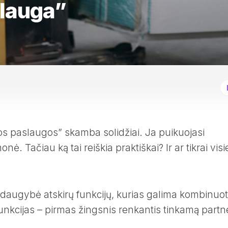
slauga”
os paslaugos” skamba solidžiai. Ja puikuojasi
nė. Tačiau ką tai reiškia praktiškai? Ir ar tikrai vis
i daugybė atskirų funkcijų, kurias galima kombinuot
funkcijas – pirmas žingsnis renkantis tinkamą partne