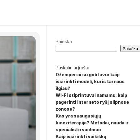
Paieška
Paieška
Paskutiniai įrašai
Džemperiai su gobtuvu: kaip
išsirinkti modelį, kuris tarnaus
ilgiau?
Wi-Fi stiprintuvai namams: kaip
pagerinti interneto ryšį silpnose
zonose?
Kas yra suaugusiųjų
kineziterapija? Metodai, nauda ir
specialisto vaidmuo
Kaip išsirinkti vaikišką