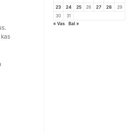
23
24
25
26
27
28
29
30
31
« Vas
Bal »
us.
 kas
a