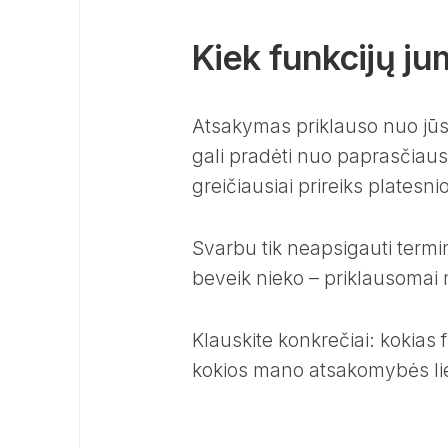
Kiek funkcijų ju
Atsakymas priklauso nuo jūsų
gali pradėti nuo paprasčiaus
greičiausiai prireiks platesni
Svarbu tik neapsigauti termi
beveik nieko – priklausomai n
Klauskite konkrečiai: kokias 
kokios mano atsakomybės li