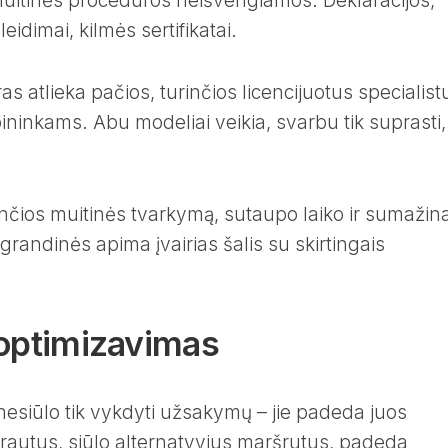
muitinės procedūros neišvengiamos. Deklaracijos,
idimai, kilmės sertifikatai.
 atlieka pačios, turinčios licencijuotus specialist
ininkams. Abu modeliai veikia, svarbu tik suprasti,
nčios muitinės tvarkymą, sutaupo laiko ir sumažin
o grandinės apima įvairias šalis su skirtingais
 optimizavimas
 nesiūlo tik vykdyti užsakymų – jie padeda juos
 srautus, siūlo alternatyvius maršrutus, padeda