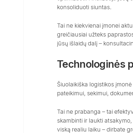
konsoliduoti siuntas.
Tai ne kiekvienai įmonei aktu
greičiausiai užteks paprasto
jūsų išlaidų dalį – konsultac
Technologinės p
Šiuolaikiška logistikos įmon
pateikimui, sekimui, dokument
Tai ne prabanga – tai efekty
skambinti ir laukti atsakymo, 
viską realiu laiku – dirbate gr