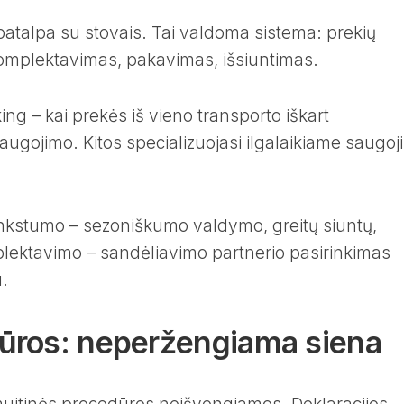
patalpa su stovais. Tai valdoma sistema: prekių
komplektavimas, pakavimas, išsiuntimas.
ing – kai prekės iš vieno transporto iškart
augojimo. Kitos specializuojasi ilgalaikiame saugo
lankstumo – sezoniškumo valdymo, greitų siuntų,
ktavimo – sandėliavimo partnerio pasirinkimas
.
ūros: neperžengiama siena