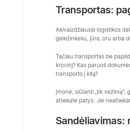
Transportas: pag
Akivaizdžiausia logistikos dali
geležinkeliu, jūra, oru arba 
Tačiau transportas be papil
krovinį? Kas paruoš dokument
transporto į kitą?
Įmonė, siūlanti „tik vežimą”, g
atliekate patys. Jei neatliek
Sandėliavimas: n