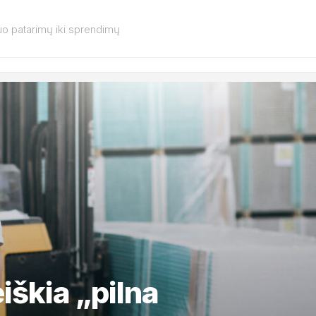
o patarimų iki sprendimų
eiškia „pilna