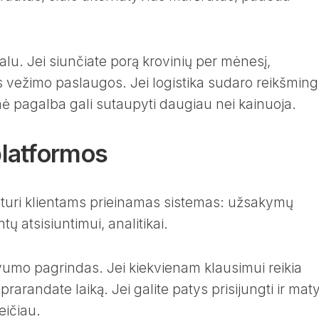
alu. Jei siunčiate porą krovinių per mėnesį,
s vežimo paslaugos. Jei logistika sudaro reikšming
inė pagalba gali sutaupyti daugiau nei kainuoja.
latformos
ė turi klientams prieinamas sistemas: užsakymų
ų atsisiuntimui, analitikai.
vumo pagrindas. Jei kiekvienam klausimui reikia
prarandate laiką. Jei galite patys prisijungti ir maty
eičiau.