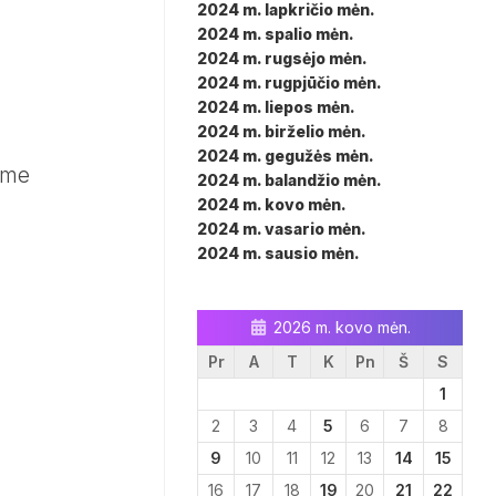
2024 m. lapkričio mėn.
2024 m. spalio mėn.
2024 m. rugsėjo mėn.
2024 m. rugpjūčio mėn.
2024 m. liepos mėn.
2024 m. birželio mėn.
2024 m. gegužės mėn.
jime
2024 m. balandžio mėn.
2024 m. kovo mėn.
2024 m. vasario mėn.
2024 m. sausio mėn.
2026 m. kovo mėn.
Pr
A
T
K
Pn
Š
S
1
2
3
4
5
6
7
8
9
10
11
12
13
14
15
16
17
18
19
20
21
22