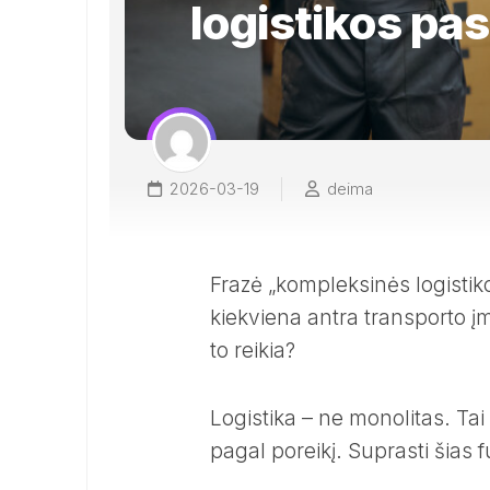
logistikos pa
2026-03-19
deima
Frazė „kompleksinės logistik
kiekviena antra transporto įmo
to reikia?
Logistika – ne monolitas. Ta
pagal poreikį. Suprasti šias 