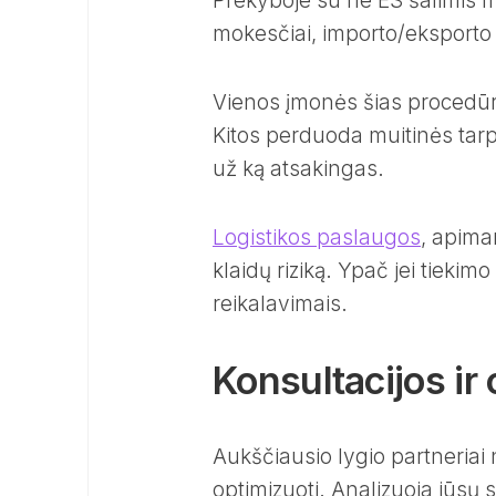
Prekyboje su ne ES šalimis 
mokesčiai, importo/eksporto le
Vienos įmonės šias procedūras
Kitos perduoda muitinės tarp
už ką atsakingas.
Logistikos paslaugos
, apima
klaidų riziką. Ypač jei tiekim
reikalavimais.
Konsultacijos ir
Aukščiausio lygio partneriai
optimizuoti. Analizuoja jūsų