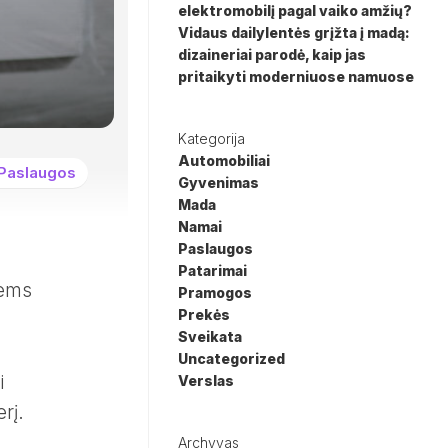
elektromobilį pagal vaiko amžių?
Vidaus dailylentės grįžta į madą:
dizaineriai parodė, kaip jas
pritaikyti moderniuose namuose
Kategorija
Automobiliai
Paslaugos
Gyvenimas
Mada
Namai
Paslaugos
Patarimai
iems
Pramogos
Prekės
Sveikata
Uncategorized
i
Verslas
rį.
Archyvas