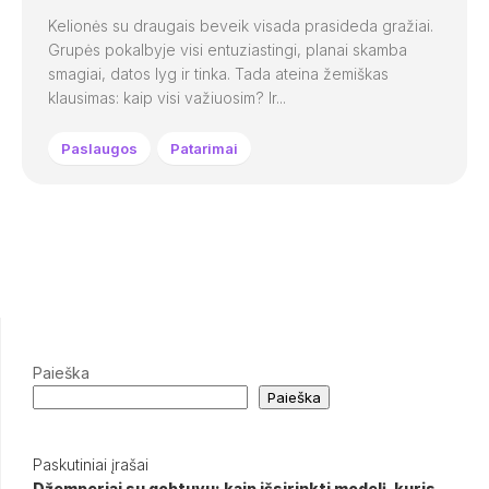
Kelionės su draugais beveik visada prasideda gražiai.
Grupės pokalbyje visi entuziastingi, planai skamba
smagiai, datos lyg ir tinka. Tada ateina žemiškas
klausimas: kaip visi važiuosim? Ir...
Paslaugos
Patarimai
Paieška
Paieška
Paskutiniai įrašai
Džemperiai su gobtuvu: kaip išsirinkti modelį, kuris