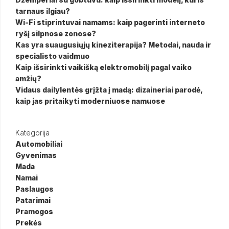
tarnaus ilgiau?
Wi-Fi stiprintuvai namams: kaip pagerinti interneto
ryšį silpnose zonose?
Kas yra suaugusiųjų kineziterapija? Metodai, nauda ir
specialisto vaidmuo
Kaip išsirinkti vaikišką elektromobilį pagal vaiko
amžių?
Vidaus dailylentės grįžta į madą: dizaineriai parodė,
kaip jas pritaikyti moderniuose namuose
Kategorija
Automobiliai
Gyvenimas
Mada
Namai
Paslaugos
Patarimai
Pramogos
Prekės