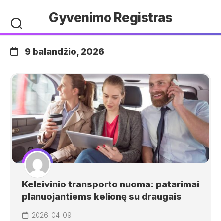
Skip
Gyvenimo Registras
to
content
9 balandžio, 2026
Keleivinio transporto nuoma: patarimai
planuojantiems kelionę su draugais
2026-04-09