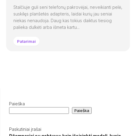
Stalčiuje guli seni telefonų pakrovėjai, neveikianti pelė,
suskilęs planšetės adapteris, laidai kurių jau seniai
niekas nenaudoja. Daug kas tokius daiktus tiesiog
palieka dulkėti arba išmeta kartu...
Patarimai
Paieška
Paieška
Paskutiniai įrašai
Džemperiai su gobtuvu: kaip išsirinkti modelį, kuris