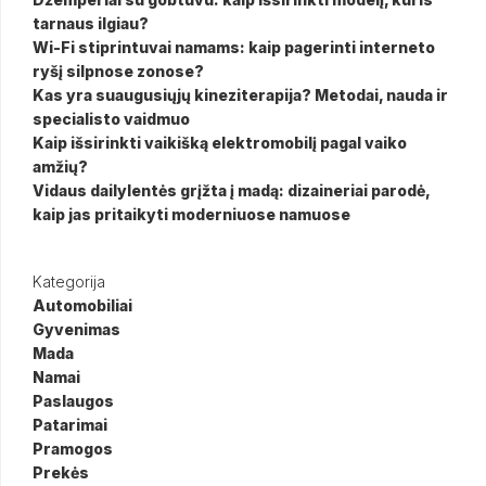
tarnaus ilgiau?
Wi-Fi stiprintuvai namams: kaip pagerinti interneto
ryšį silpnose zonose?
Kas yra suaugusiųjų kineziterapija? Metodai, nauda ir
specialisto vaidmuo
Kaip išsirinkti vaikišką elektromobilį pagal vaiko
amžių?
Vidaus dailylentės grįžta į madą: dizaineriai parodė,
kaip jas pritaikyti moderniuose namuose
Kategorija
Automobiliai
Gyvenimas
Mada
Namai
Paslaugos
Patarimai
Pramogos
Prekės