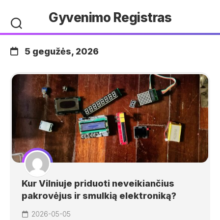
Skip
Gyvenimo Registras
to
content
5 gegužės, 2026
Kur Vilniuje priduoti neveikiančius
pakrovėjus ir smulkią elektroniką?
2026-05-05