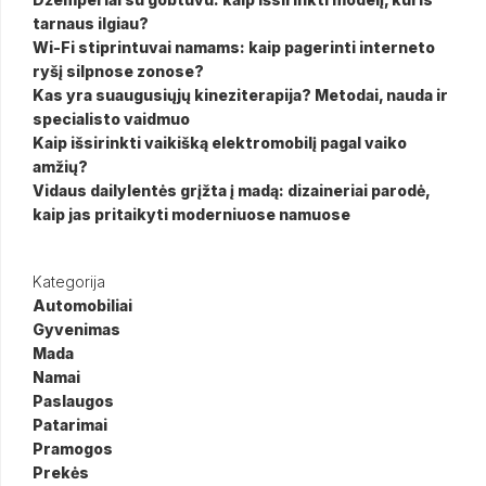
tarnaus ilgiau?
Wi-Fi stiprintuvai namams: kaip pagerinti interneto
ryšį silpnose zonose?
Kas yra suaugusiųjų kineziterapija? Metodai, nauda ir
specialisto vaidmuo
Kaip išsirinkti vaikišką elektromobilį pagal vaiko
amžių?
Vidaus dailylentės grįžta į madą: dizaineriai parodė,
kaip jas pritaikyti moderniuose namuose
Kategorija
Automobiliai
Gyvenimas
Mada
Namai
Paslaugos
Patarimai
Pramogos
Prekės