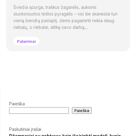
Šviežia spurga, traškus žagarėlis, auksinis
sluoksniuotos tešlos pyragėlis – visi šie skanėstai turi
vieną bendrą paslaptį. Jiems pagaminti reikia daug
riebalų, o riebalai, atlikę savo darbą,...
Patarimai
Paieška
Paieška
Paskutiniai įrašai
Džemperiai su gobtuvu: kaip išsirinkti modelį, kuris