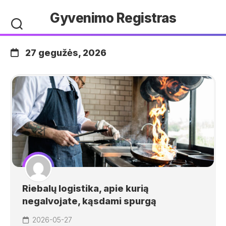
Skip
Gyvenimo Registras
to
content
27 gegužės, 2026
Riebalų logistika, apie kurią
negalvojate, kąsdami spurgą
2026-05-27